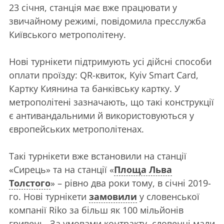
23 січня, станція має вже працювати у
звичайному режимі, повідомила пресслужба
Київського метрополітену.
Нові турнікети підтримують усі дійсні способи
оплати проїзду: QR-квиток, Kyiv Smart Card,
Картку Киянина та банківську картку. У
метрополітені зазначають, що такі конструкції
є антивандальними й використовуються у
європейських метрополітенах.
Такі турнікети вже встановили на станції
«Сирець» та на станції «
Площа Льва
Толстого
» – рівно два роки тому, в січні 2019-
го. Нові турнікети
замовили
у словенської
компанії Riko за більш як 100 мільйонів
гривень. За умовами контракту, словенці мали