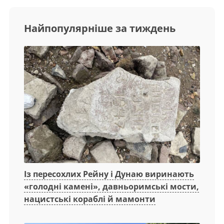
Найпопулярніше за тиждень
Із пересохлих Рейну і Дунаю виринають
«голодні камені», давньоримські мости,
нацистські кораблі й мамонти