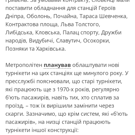
поставити обладнання для станцій Героїв
Дніпра, Оболонь, Почайна, Тараса Шевченка,
Контрактова площа, Льва Толстого,
Либідська, Кловська, Палац спорту, Дружби
народів, Видубичі, Славутич, Осокорки,
Позняки та Харківська.
Метрополітен
планував
облаштувати нові
турнікети на цих станціях ще минулого року. У
пресслужбі пояснювали, що старі турнікети,
які працюють ще з 1970-х років, регулярно
б’ють пасажирів, навіть тих, хто сплатив за
проїзд, – тож їх вирішили замінити через
скарги. Зазначимо, що крім систем, які «б’ють
пасажирів», на низці станцій працюють
турнікети іншої конструкції: