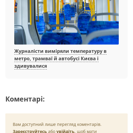
Журналісти виміряли температуру в
метро, трамваї й автобусі Києва і
здивувалися
Коментарі:
Вам доступний лише перегляд коментарів.
Зареєструйтесь
або
увійдіть
, щоб мати