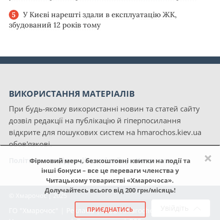
У Києві нарешті здали в експлуатацію ЖК,
збудований 12 років тому
ВИКОРИСТАННЯ МАТЕРІАЛІВ
При будь-якому використанні новин та статей сайту
дозвіл редакції на публікацію й гіперпосилання
відкрите для пошукових систем на hmarochos.kiev.ua
обов'язкові.
×
Політика конфіденційності сайту «Хмарочос»
Фірмовий мерч, безкоштовні квитки на події та
інші бонуси – все це переваги членства у
Читацькому товаристві «Хмарочоса».
Долучайтесь всього від 200 грн/місяць!
© Хмарочос | 2025
Увійдіть
ПРИЄДНАТИСЬ
ГО "Хмарочос"
|
Реклама
|
NGO Hmarochos
|
Про нас
|