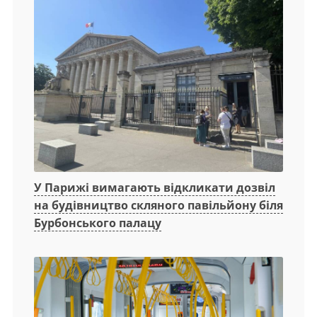
У Парижі вимагають відкликати дозвіл
на будівництво скляного павільйону біля
Бурбонського палацу