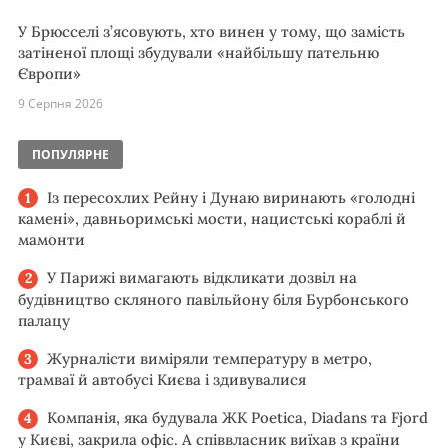
У Брюсселі з’ясовують, хто винен у тому, що замість
затіненої площі збудували «найбільшу пательню
Європи»
9 Серпня 2026
ПОПУЛЯРНЕ
Із пересохлих Рейну і Дунаю виринають «голодні
камені», давньоримські мости, нацистські кораблі й
мамонти
У Парижі вимагають відкликати дозвіл на
будівництво скляного павільйону біля Бурбонського
палацу
Журналісти виміряли температуру в метро,
трамваї й автобусі Києва і здивувалися
Компанія, яка будувала ЖК Poetica, Diadans та Fjord
у Києві, закрила офіс. А співвласник виїхав з країни