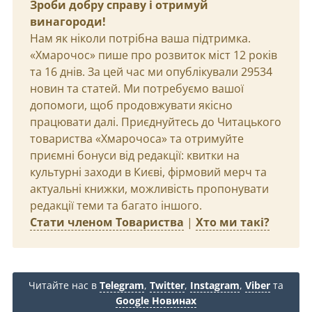
Зроби добру справу і отримуй
винагороди!
Нам як ніколи потрібна ваша підтримка.
«Хмарочос» пише про розвиток міст 12 років
та 16 днів. За цей час ми опублікували 29534
новин та статей. Ми потребуємо вашої
допомоги, щоб продовжувати якісно
працювати далі. Приєднуйтесь до Читацького
товариства «Хмарочоса» та отримуйте
приємні бонуси від редакції: квитки на
культурні заходи в Києві, фірмовий мерч та
актуальні книжки, можливість пропонувати
редакції теми та багато іншого.
Стати членом Товариства
|
Хто ми такі?
Читайте нас в
Telegram
,
Twitter
,
Instagram
,
Viber
та
Google Новинах