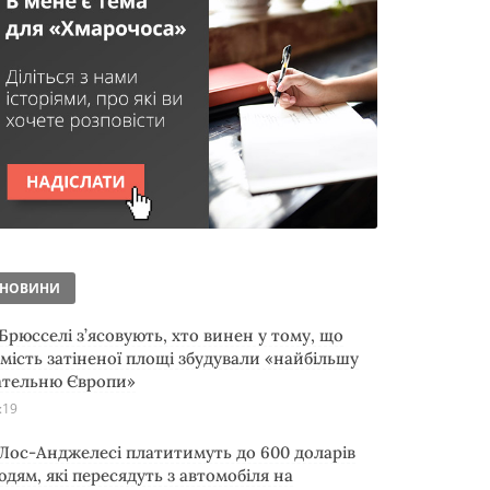
НОВИНИ
 Брюсселі з’ясовують, хто винен у тому, що
амість затіненої площі збудували «найбільшу
ательню Європи»
:19
 Лос-Анджелесі платитимуть до 600 доларів
юдям, які пересядуть з автомобіля на