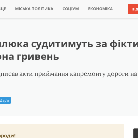
ИЩЕ
МІСЬКА ПОЛІТИКА
СОЦІУМ
ЕКОНОМІКА
ПІ
плюка судитимуть за фікт
она гривень
дписав акти приймання капремонту дороги на о
Дар'я
ороди!