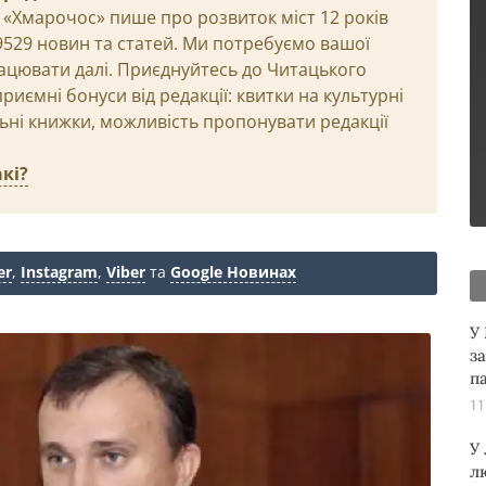
 «Хмарочос» пише про розвиток міст 12 років
29529 новин та статей. Ми потребуємо вашої
ацювати далі. Приєднуйтесь до Читацького
иємні бонуси від редакції: квитки на культурні
льні книжки, можливість пропонувати редакції
кі?
er
,
Instagram
,
Viber
та
Google Новинах
У
з
п
11
У
л