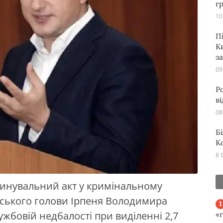
г
10
П
К
з
09
Р
в
08
Б
К
8 
винувальний акт у кримінальному
ського голови Ірпеня Володимира
жбовій недбалості при виділенні 2,7
«