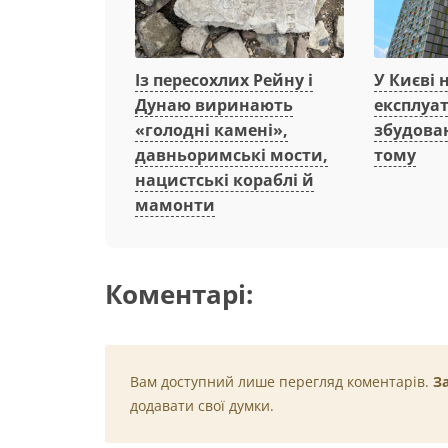
Із пересохлих Рейну і
У Києві 
Дунаю виринають
експлуа
«голодні камені»,
збудован
давньоримські мости,
тому
нацистські кораблі й
мамонти
Коментарі:
Вам доступний лише перегляд коментарів.
З
додавати свої думки.