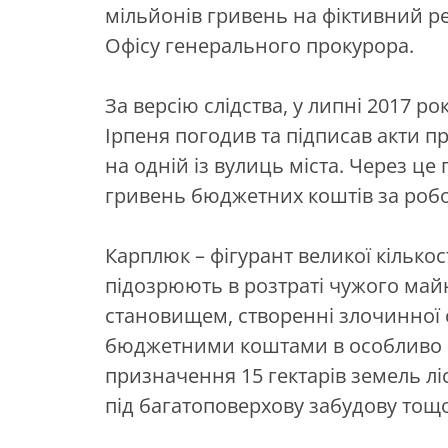
мільйонів гривень на фіктивний р
Офісу генерального прокурора.
За версію слідства, у липні 2017 р
Ірпеня погодив та підписав акти 
на одній із вулиць міста. Через це
гривень бюджетних коштів за робо
Карплюк – фігурант великої кілько
підозрюють в розтраті чужого ма
становищем, створенні злочинної 
бюджетними коштами в особливо ве
призначення 15 гектарів земель л
під багатоповерхову забудову тощо