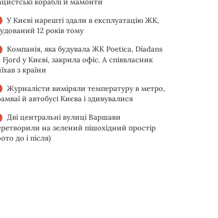
ацистські кораблі й мамонти
У Києві нарешті здали в експлуатацію ЖК,
будований 12 років тому
Компанія, яка будувала ЖК Poetica, Diadans
 Fjord у Києві, закрила офіс. А співвласник
їхав з країни
Журналісти виміряли температуру в метро,
рамваї й автобусі Києва і здивувалися
Дві центральні вулиці Варшави
еретворили на зелений пішохідний простір
ото до і після)