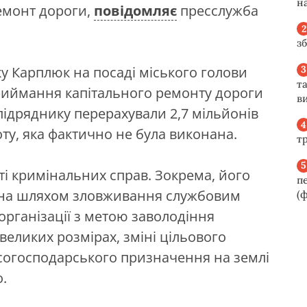
н
емонт дороги,
повідомляє
пресслужба
з
оку Карплюк на посаді міського голови
та
приймання капітального ремонту дороги
ви
 підряднику перерахували 2,7 мільйонів
ту, яка фактично не була виконана.
т
сті кримінальних справ. Зокрема, його
п
йна шляхом зловживання службовим
(ф
організації з метою заволодіння
ликих розмірах, зміні цільового
ісогосподарського призначення на землі
.