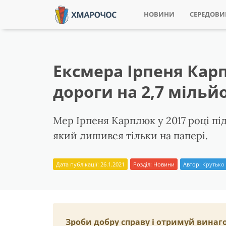
НОВИНИ
СЕРЕДОВ
Ексмера Ірпеня Кар
дороги на 2,7 мільй
Мер Ірпеня Карплюк у 2017 році пі
який лишився тільки на папері.
Дата публікації: 26.1.2021
Розділ:
Новини
Автор:
Крутько 
Зроби добру справу і отримуй винаг