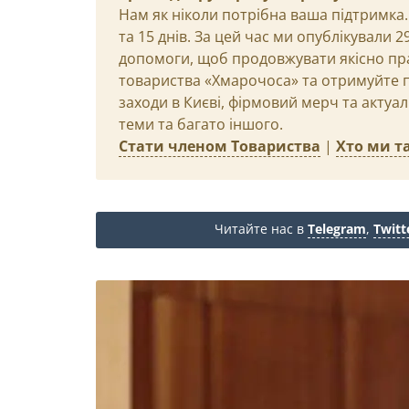
Нам як ніколи потрібна ваша підтримка.
та 15 днів. За цей час ми опублікували 
допомоги, щоб продовжувати якісно пр
товариства «Хмарочоса» та отримуйте пр
заходи в Києві, фірмовий мерч та актуа
теми та багато іншого.
Стати членом Товариства
|
Хто ми та
Читайте нас в
Telegram
,
Twitt