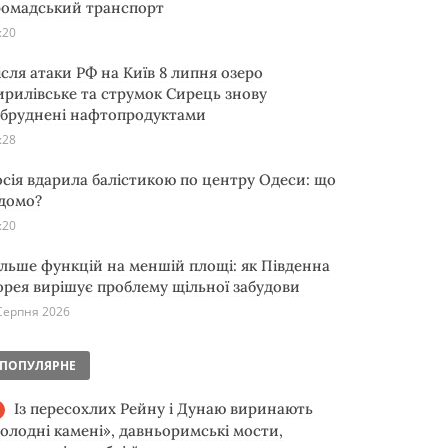
ромадський транспорт
:20
ісля атаки РФ на Київ 8 липня озеро
ирилівське та струмок Сирець знову
абруднені нафтопродуктами
:28
осія вдарила балістикою по центру Одеси: що
ідомо?
:20
ільше функцій на меншій площі: як Південна
орея вирішує проблему щільної забудови
Серпня 2026
ПОПУЛЯРНЕ
Із пересохлих Рейну і Дунаю виринають
голодні камені», давньоримські мости,