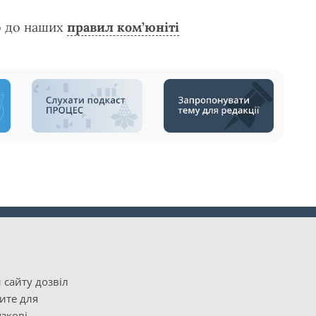
о до наших
правил ком’юніті
 сайту дозвіл
рите для
зкові.