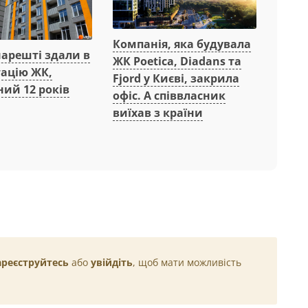
Компанія, яка будувала
нарешті здали в
ЖК Poetica, Diadans та
тацію ЖК,
Fjord у Києві, закрила
ий 12 років
офіс. А співвласник
виїхав з країни
ареєструйтесь
або
увійдіть
, щоб мати можливість