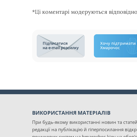
*Ці коментарі модеруються відповідн
ВИКОРИСТАННЯ МАТЕРІАЛІВ
При будь-якому використанні новин та статей
редакції на публікацію й гіперпосилання відк
пошукових систем на hmarochos.kiev.ua обов'я