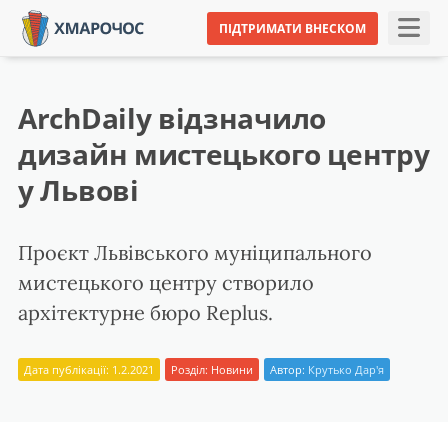
ПІДТРИМАТИ ВНЕСКОМ
ArchDaily відзначило
дизайн мистецького центру
у Львові
Проєкт Львівського муніципального
мистецького центру створило
архітектурне бюро Replus.
Дата публікації: 1.2.2021
Розділ:
Новини
Автор:
Крутько Дар'я