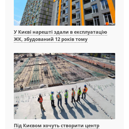
У Києві нарешті здали в експлуатацію
ЖК, збудований 12 років тому
Під Києвом хочуть створити центр