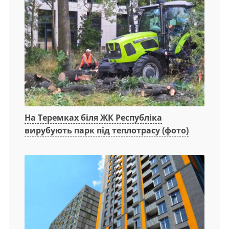
На Теремках біля ЖК Республіка
вирубують парк під теплотрасу (фото)