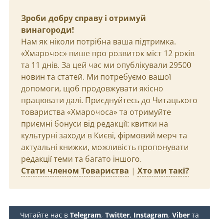
Зроби добру справу і отримуй
винагороди!
Нам як ніколи потрібна ваша підтримка.
«Хмарочос» пише про розвиток міст 12 років
та 11 днів. За цей час ми опублікували 29500
новин та статей. Ми потребуємо вашої
допомоги, щоб продовжувати якісно
працювати далі. Приєднуйтесь до Читацького
товариства «Хмарочоса» та отримуйте
приємні бонуси від редакції: квитки на
культурні заходи в Києві, фірмовий мерч та
актуальні книжки, можливість пропонувати
редакції теми та багато іншого.
Стати членом Товариства
|
Хто ми такі?
Читайте нас в
Telegram
,
Twitter
,
Instagram
,
Viber
та