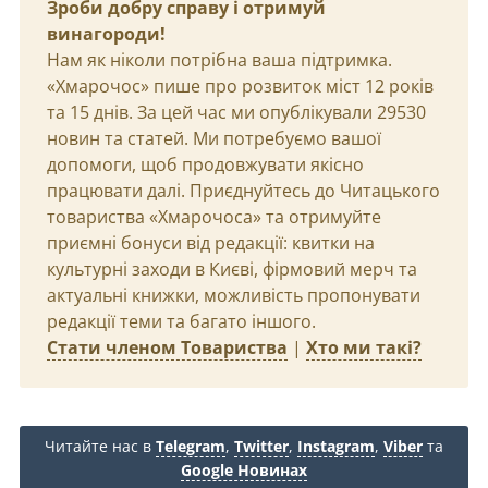
Зроби добру справу і отримуй
винагороди!
Нам як ніколи потрібна ваша підтримка.
«Хмарочос» пише про розвиток міст 12 років
та 15 днів. За цей час ми опублікували 29530
новин та статей. Ми потребуємо вашої
допомоги, щоб продовжувати якісно
працювати далі. Приєднуйтесь до Читацького
товариства «Хмарочоса» та отримуйте
приємні бонуси від редакції: квитки на
культурні заходи в Києві, фірмовий мерч та
актуальні книжки, можливість пропонувати
редакції теми та багато іншого.
Стати членом Товариства
|
Хто ми такі?
Читайте нас в
Telegram
,
Twitter
,
Instagram
,
Viber
та
Google Новинах