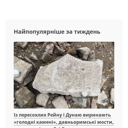
Найпопулярніше за тиждень
Із пересохлих Рейну і Дунаю виринають
«голодні камені», давньоримські мости,