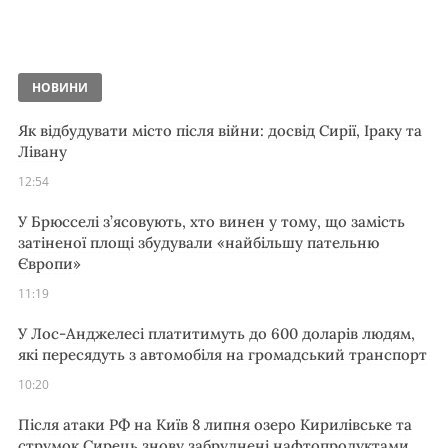
НОВИНИ
Як відбудувати місто після війни: досвід Сирії, Іраку та
Лівану
12:54
У Брюсселі з’ясовують, хто винен у тому, що замість
затіненої площі збудували «найбільшу пательню
Європи»
11:19
У Лос-Анджелесі платитимуть до 600 доларів людям,
які пересядуть з автомобіля на громадський транспорт
10:20
Після атаки РФ на Київ 8 липня озеро Кирилівське та
струмок Сирець знову забруднені нафтопродуктами