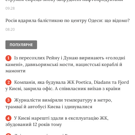
09:28
Росія вдарила балістикою по центру Одеси: що відомо?
08:20
ПОПУЛЯРНЕ
Із пересохлих Рейну і Дунаю виринають «голодні
камені», давньоримські мости, нацистські кораблі й
мамонти
Компанія, яка будувала ЖК Poetica, Diadans та Fjord
у Києві, закрила офіс. А співвласник виїхав з країни
Журналісти виміряли температуру в метро,
трамваї й автобусі Києва і здивувалися
У Києві нарешті здали в експлуатацію ЖК,
збудований 12 років тому