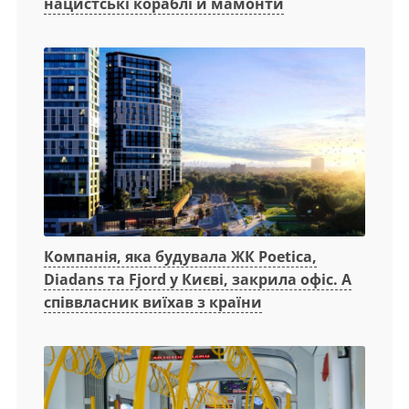
нацистські кораблі й мамонти
Компанія, яка будувала ЖК Poetica,
Diadans та Fjord у Києві, закрила офіс. А
співвласник виїхав з країни