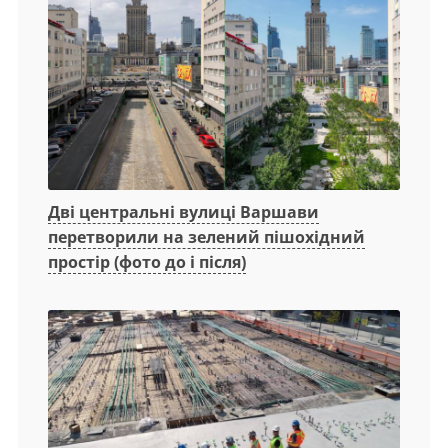
Дві центральні вулиці Варшави
перетворили на зелений пішохідний
простір (фото до і після)