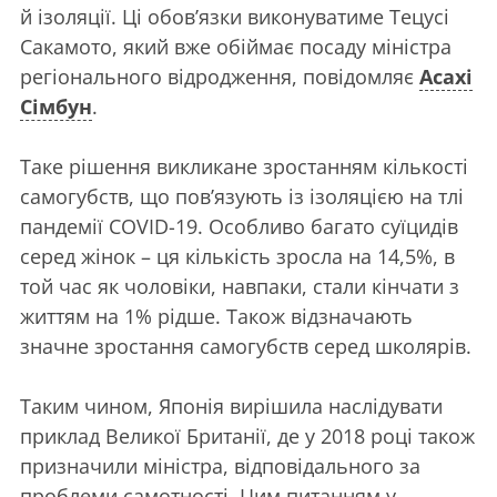
й ізоляції. Ці обов’язки виконуватиме Тецусі
Сакамото, який вже обіймає посаду міністра
регіонального відродження, повідомляє
Асахі
Сімбун
.
Таке рішення викликане зростанням кількості
самогубств, що пов’язують із ізоляцією на тлі
пандемії COVID-19. Особливо багато суїцидів
серед жінок – ця кількість зросла на 14,5%, в
той час як чоловіки, навпаки, стали кінчати з
життям на 1% рідше. Також відзначають
значне зростання самогубств серед школярів.
Таким чином, Японія вирішила наслідувати
приклад Великої Британії, де у 2018 році також
призначили міністра, відповідального за
проблеми самотності. Цим питанням у