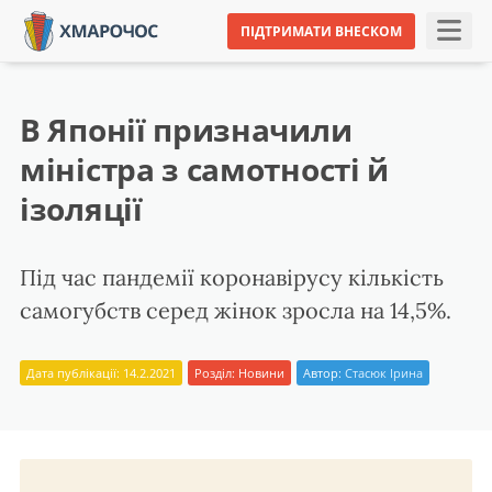
ПІДТРИМАТИ ВНЕСКОМ
В Японії призначили
міністра з самотності й
ізоляції
Під час пандемії коронавірусу кількість
самогубств серед жінок зросла на 14,5%.
Дата публікації: 14.2.2021
Розділ:
Новини
Автор:
Стасюк Ірина