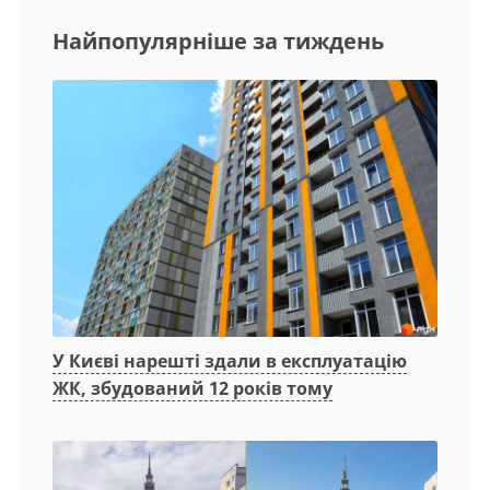
Найпопулярніше за тиждень
У Києві нарешті здали в експлуатацію
ЖК, збудований 12 років тому