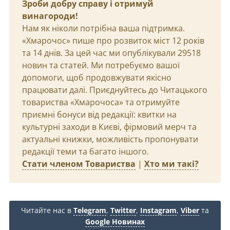
Зроби добру справу і отримуй
винагороди!
Нам як ніколи потрібна ваша підтримка.
«Хмарочос» пише про розвиток міст 12 років
та 14 днів. За цей час ми опублікували 29518
новин та статей. Ми потребуємо вашої
допомоги, щоб продовжувати якісно
працювати далі. Приєднуйтесь до Читацького
товариства «Хмарочоса» та отримуйте
приємні бонуси від редакції: квитки на
культурні заходи в Києві, фірмовий мерч та
актуальні книжки, можливість пропонувати
редакції теми та багато іншого.
Стати членом Товариства
|
Хто ми такі?
Читайте нас в
Telegram
,
Twitter
,
Instagram
,
Viber
та
Google Новинах