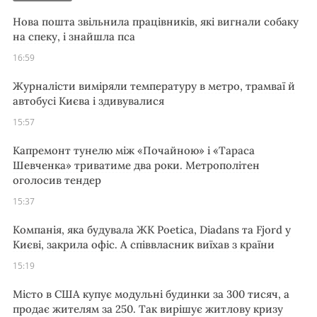
Нова пошта звільнила працівників, які вигнали собаку
на спеку, і знайшла пса
16:59
Журналісти виміряли температуру в метро, трамваї й
автобусі Києва і здивувалися
15:57
Капремонт тунелю між «Почайною» і «Тараса
Шевченка» триватиме два роки. Метрополітен
оголосив тендер
15:37
Компанія, яка будувала ЖК Poetica, Diadans та Fjord у
Києві, закрила офіс. А співвласник виїхав з країни
15:19
Місто в США купує модульні будинки за 300 тисяч, а
продає жителям за 250. Так вирішує житлову кризу