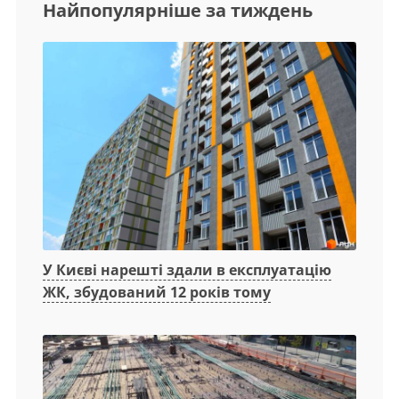
Найпопулярніше за тиждень
У Києві нарешті здали в експлуатацію
ЖК, збудований 12 років тому