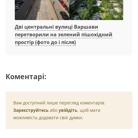
Дві центральні вулиці Варшави
перетворили на зелений пішохідний
простір (фото до і після)
Коментарі:
Вам доступний лише перегляд коментарів.
Зареєструйтесь
або
увійдіть
, щоб мати
можливість додавати свої думки.