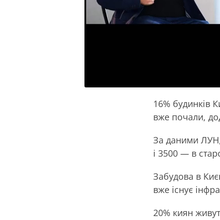
16% будинків К
вже почали, до
За даними ЛУН,
і 3500 — в стар
Забудова в Киє
вже існує інфр
20% киян живуть