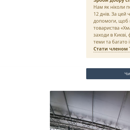
Зроби добру с
Нам як ніколи п
12 днів. За цей
допомоги, щоб 
товариства «Хма
заходи в Києві,
теми та багато 
Стати членом 
Чи