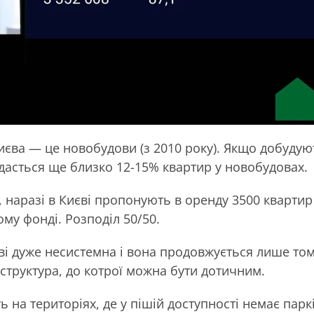
иєва — це новобудови (з 2010 року). Якщо добудуют
дасться ще близко 12-15% квартир у новобудовах.
 наразі в Києві пропонують в оренду 3500 квартир
ому фонді. Розподіл 50/50.
ві дуже несистемна і вона продовжується лише то
аструктура, до котрої можна бути дотичним.
 на територіях, де у пішій доступності немає паркі