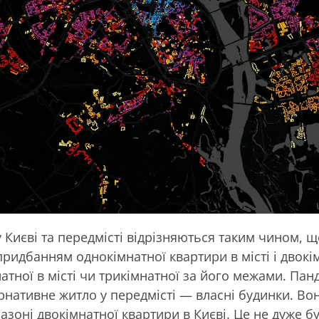
у Києві та передмісті відрізняються таким чином, 
ридбанням однокімнатної квартири в місті і двокі
атної в місті чи трикімнатної за його межами. Пан
рнативне житло у передмісті — власні будинки. Во
пазоні двокімнатної квартири в Києві. Це не дуже 