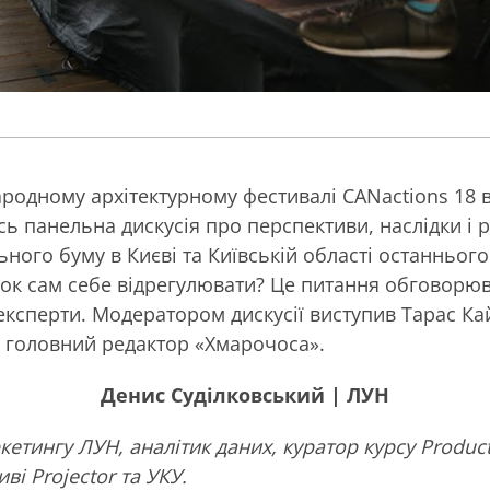
родному архітектурному фестивалі CANactions 18 
сь панельна дискусія про перспективи, наслідки і 
ьного буму в Києві та Київській області останнього
ок сам себе відрегулювати? Це питання обговорю
 експерти. Модератором дискусії виступив Тарас Ка
і головний редактор «Хмарочоса».
Денис Суділковський | ЛУН
кетингу ЛУН, аналітик даних, куратор курсу Produ
иві Projector та УКУ.