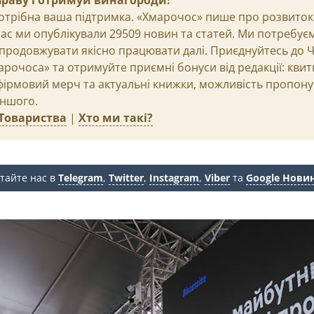
праву і отримуй винагороди!
отрібна ваша підтримка. «Хмарочос» пише про розвиток м
 час ми опублікували 29509 новин та статей. Ми потребує
продовжувати якісно працювати далі. Приєднуйтесь до 
рочоса» та отримуйте приємні бонуси від редакції: квит
 фірмовий мерч та актуальні книжки, можливість пропону
іншого.
Товариства
|
Хто ми такі?
тайте нас в
Telegram
,
Twitter
,
Instagram
,
Viber
та
Google Нови