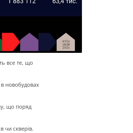
ь все те, що
 в новобудовах
му, що поряд
в чи скверів.