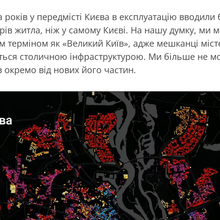
а років у передмісті Києва в експлуатацію вводили
рів житла, ніж у самому Києві. На нашу думку, ми
м терміном як «Великий Київ», адже мешканці місте
ється столичною інфраструктурою. Ми більше не 
в окремо від нових його частин.