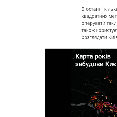
В останні кільк
квадратних мет
оперувати таки
також користу
розглядати Киї