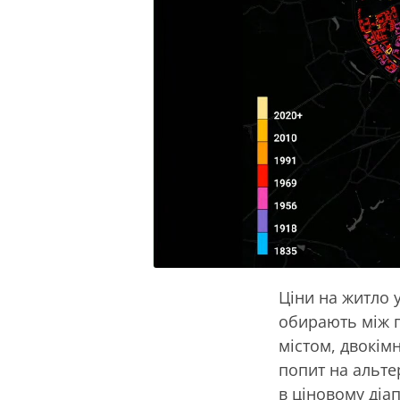
Ціни на житло 
обирають між п
містом, двокімн
попит на альте
в ціновому діа