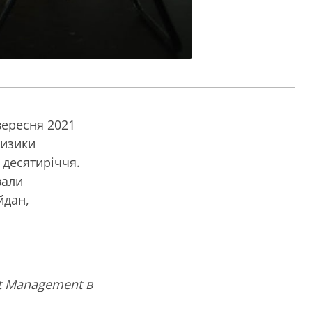
вересня 2021
ризики
 десятиріччя.
вали
йдан,
ct Management в