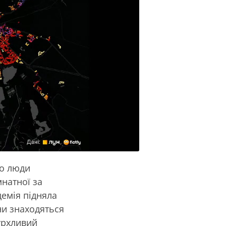
що люди
мнатної за
демія підняла
ни знаходяться
бурхливий