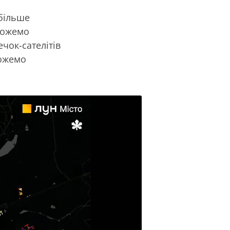
 більше
 можемо
чок-сателітів
можемо