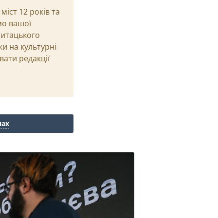
іст 12 років та
мо вашої
Читацького
ки на культурні
вати редакції
нах