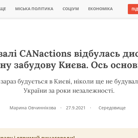
ИЩЕ
МІСЬКА ПОЛІТИКА
СОЦІУМ
ЕКОНОМІКА
ПІ
алі CANactions відбулась ди
ну забудову Києва. Ось основ
 зараз будується в Києві, ніколи ще не будува
України за роки незалежності.
Марина Овчиннікова
·
27.9.2021
·
Середовище