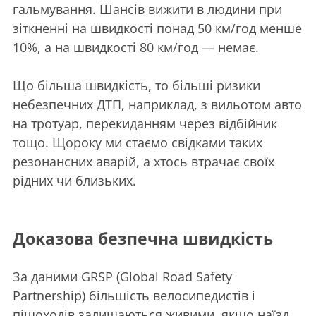
гальмування. Шансів вижити в людини при
зіткненні на швидкості понад 50 км/год менше
10%, а на швидкості 80 км/год — немає.
Що більша швидкість, то більші ризики
небезпечних ДТП, наприклад, з вильотом авто
на тротуар, перекиданням через відбійник
тощо. Щороку ми стаємо свідками таких
резонансних аварій, а хтось втрачає своїх
рідних чи близьких.
Доказова безпечна швидкість
За даними GRSP (Global Road Safety
Partnership) більшість велосипедистів і
пішоходів залишаються живими, якщо наїзд