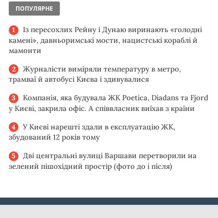
ПОПУЛЯРНЕ
Із пересохлих Рейну і Дунаю виринають «голодні
камені», давньоримські мости, нацистські кораблі й
мамонти
Журналісти виміряли температуру в метро,
трамваї й автобусі Києва і здивувалися
Компанія, яка будувала ЖК Poetica, Diadans та Fjord
у Києві, закрила офіс. А співвласник виїхав з країни
У Києві нарешті здали в експлуатацію ЖК,
збудований 12 років тому
Дві центральні вулиці Варшави перетворили на
зелений пішохідний простір (фото до і після)