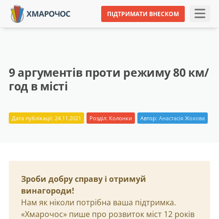
ПІДТРИМАТИ ВНЕСКОМ
9 аргументів проти режиму 80 км/
год в місті
Дата публікації: 24.11.2021
Розділ:
Колонки
Автор:
Анастасія Жохова
Зроби добру справу і отримуй
винагороди!
Нам як ніколи потрібна ваша підтримка.
«Хмарочос» пише про розвиток міст 12 років