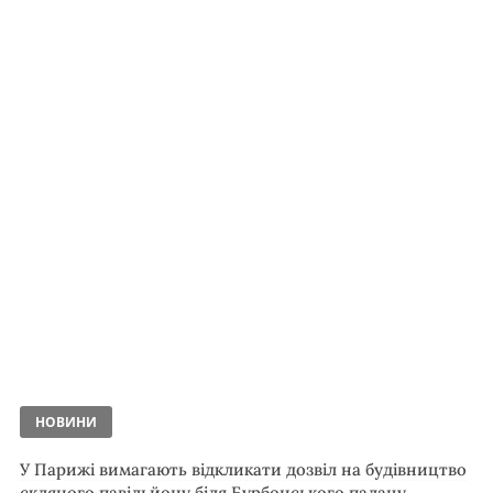
НОВИНИ
У Парижі вимагають відкликати дозвіл на будівництво
скляного павільйону біля Бурбонського палацу