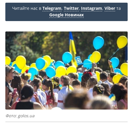
Читайте нас в
Telegram
,
Twitter
,
Instagram
,
Viber
та
Google Новинах
Фото: golos.ua