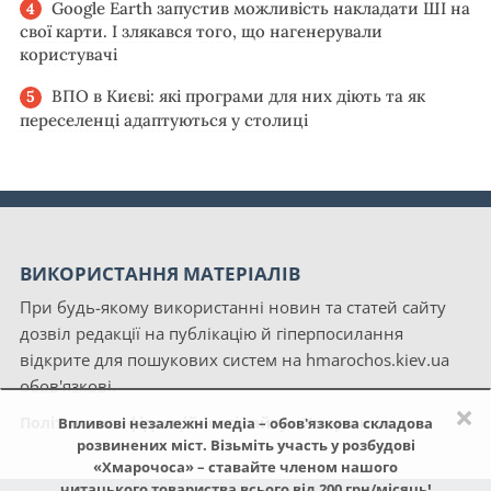
Google Earth запустив можливість накладати ШІ на
свої карти. І злякався того, що нагенерували
користувачі
ВПО в Києві: які програми для них діють та як
переселенці адаптуються у столиці
ВИКОРИСТАННЯ МАТЕРІАЛІВ
При будь-якому використанні новин та статей сайту
дозвіл редакції на публікацію й гіперпосилання
відкрите для пошукових систем на hmarochos.kiev.ua
обов'язкові.
×
Політика конфіденційності сайту «Хмарочос»
Впливові незалежні медіа – обов'язкова складова
розвинених міст. Візьміть участь у розбудові
«Хмарочоса» – ставайте членом нашого
читацького товариства всього від 200 грн/місяць!