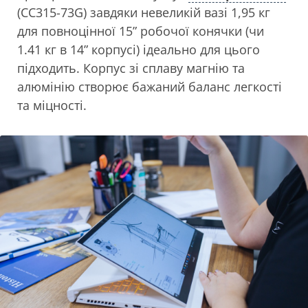
(СС315-73G) завдяки невеликій вазі 1,95 кг
для повноцінної 15” робочої конячки (чи
1.41 кг в 14” корпусі) ідеально для цього
підходить. Корпус зі сплаву магнію та
алюмінію створює бажаний баланс легкості
та міцності.