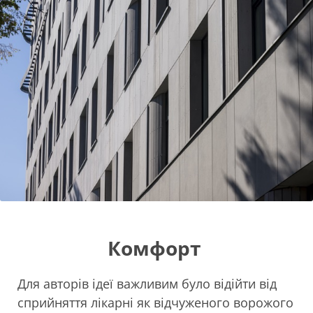
Комфорт
Для авторів ідеї важливим було відійти від
сприйняття лікарні як відчуженого ворожого