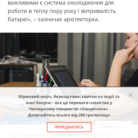
важливими є система охолодження для
роботи в теплу пору року і витривалість
батареї», – зазначає архітекторка.
×
Фірмовий мерч, безкоштовні квитки на події та
інші бонуси – все це переваги членства у
Читацькому товаристві «Хмарочоса».
Долучайтесь всього від 200 грн/місяць!
Увійдіть
ПРИЄДНАТИСЬ
Пара запатентованих вентиляторів та