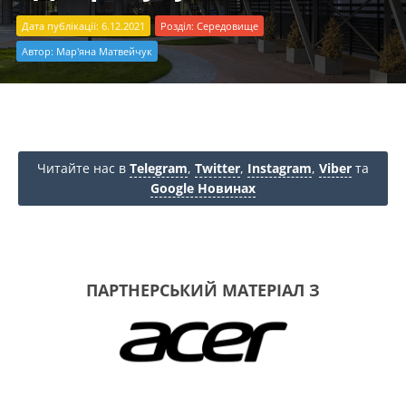
Дата публікації: 6.12.2021
Розділ:
Середовище
Автор:
Мар'яна Матвейчук
Читайте нас в
Telegram
,
Twitter
,
Instagram
,
Viber
та
Google Новинах
ПАРТНЕРСЬКИЙ МАТЕРІАЛ З