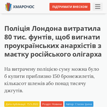
ПІДТРИМАТИ ВНЕСКОМ
Поліція Лондона витратила
80 тис. фунтів, щоб вигнати
проукраїнських анархістів з
маєтку російського олігарха
На витрачену поліцією суму можна було
б купити приблизно 150 бронежилетів,
кількасот шлемів або понад тисячу
джгутів.
Дата публікації: 15.5.2022
Розділ:
Новини
Автор:
Стасюк Ірина