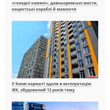
«голодні камені», давньоримські мости,
нацистські кораблі й мамонти
У Києві нарешті здали в експлуатацію
ЖК, збудований 12 років тому