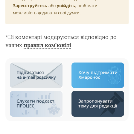
Зареєструйтесь
або
увійдіть
, щоб мати
можливість додавати свої думки.
*Ці коментарі модеруються відповідно до
наших
правил ком’юніті