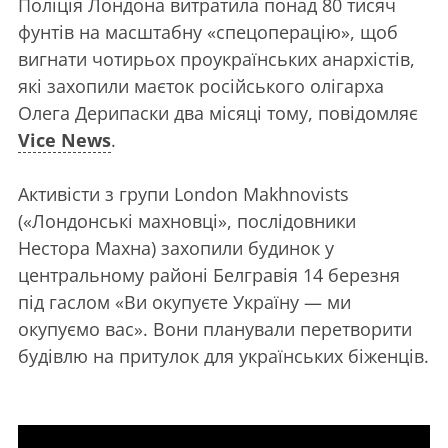
Поліція Лондона витратила понад 80 тисяч
фунтів на масштабну «спецоперацію», щоб
вигнати чотирьох проукраїнських анархістів,
які захопили маєток російського олігарха
Олега Дерипаски два місяці тому, повідомляє
Vice News
.
Активісти з групи London Makhnovists
(«Лондонські махновці», послідовники
Нестора Махна) захопили будинок у
центральному районі Белгравія 14 березня
під гаслом «Ви окупуєте Україну — ми
окупуємо вас». Вони планували перетворити
будівлю на притулок для українських біженців.