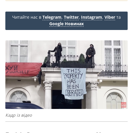
Читайте нас в
Telegram
,
Twitter
,
Instagram
,
Viber
та
Google Новинах
Кадр із відео