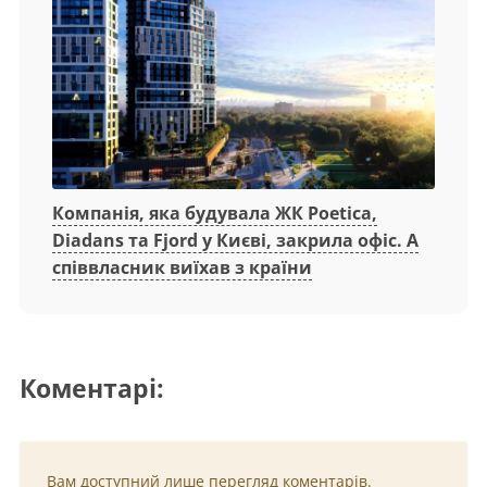
Компанія, яка будувала ЖК Poetica,
Diadans та Fjord у Києві, закрила офіс. А
співвласник виїхав з країни
Коментарі:
Вам доступний лише перегляд коментарів.