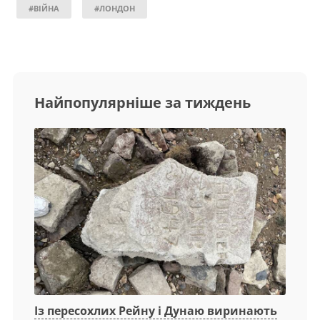
#ВІЙНА
#ЛОНДОН
Найпопулярніше за тиждень
Із пересохлих Рейну і Дунаю виринають