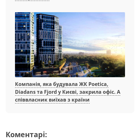
Компанія, яка будувала ЖК Poetica,
Diadans та Fjord у Києві, закрила офіс. А
співвласник виїхав з країни
Коментарі: