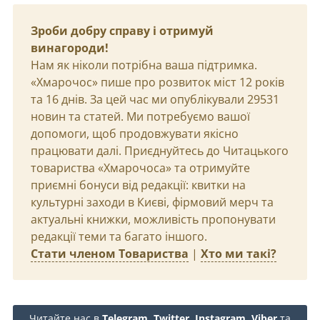
Зроби добру справу і отримуй
винагороди!
Нам як ніколи потрібна ваша підтримка.
«Хмарочос» пише про розвиток міст 12 років
та 16 днів. За цей час ми опублікували 29531
новин та статей. Ми потребуємо вашої
допомоги, щоб продовжувати якісно
працювати далі. Приєднуйтесь до Читацького
товариства «Хмарочоса» та отримуйте
приємні бонуси від редакції: квитки на
культурні заходи в Києві, фірмовий мерч та
актуальні книжки, можливість пропонувати
редакції теми та багато іншого.
Стати членом Товариства
|
Хто ми такі?
Читайте нас в
Telegram
,
Twitter
,
Instagram
,
Viber
та