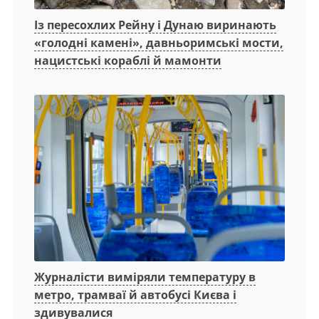
Із пересохлих Рейну і Дунаю виринають
«голодні камені», давньоримські мости,
нацистські кораблі й мамонти
Журналісти виміряли температуру в
метро, трамваї й автобусі Києва і
здивувалися