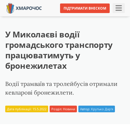
ПІДТРИМАТИ ВНЕСКОМ
У Миколаєві водії
громадського транспорту
працюватимуть у
бронежилетах
Водії трамваїв та тролейбусів отримали
кевларові бронежилети.
Дата публікації: 15.5.2022
Розділ:
Новини
Автор:
Крутько Дар'я