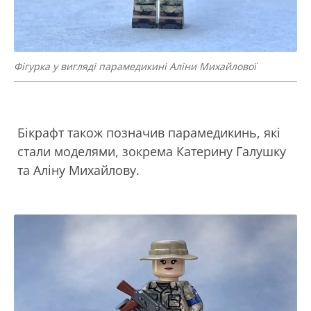
Фігурка у вигляді парамедикині Аліни Михайлової
Бікрафт також позначив парамедикинь, які
стали моделями, зокрема Катерину Галушку
та Аліну Михайлову.