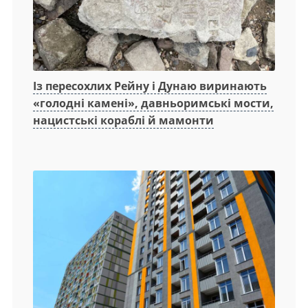
Із пересохлих Рейну і Дунаю виринають
«голодні камені», давньоримські мости,
нацистські кораблі й мамонти