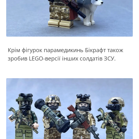
Крім фігурок парамедикинь Бікрафт також
зробив LEGO-версії інших солдатів ЗСУ.