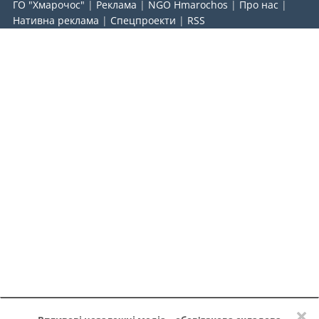
ГО "Хмарочос"
|
Реклама
|
NGO Hmarochos
|
Про нас
|
Нативна реклама
|
Спецпроекти
|
RSS
×