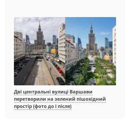
Дві центральні вулиці Варшави
перетворили на зелений пішохідний
простір (фото до і після)