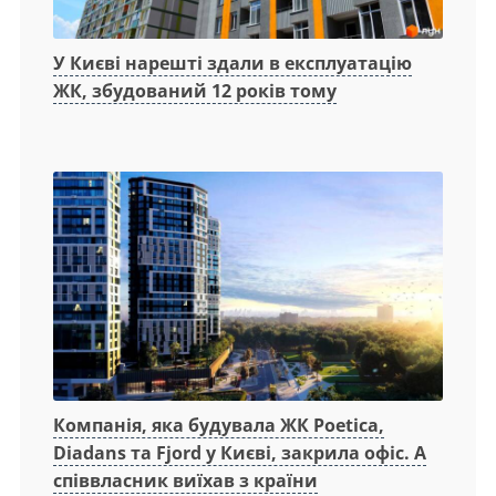
У Києві нарешті здали в експлуатацію
ЖК, збудований 12 років тому
Компанія, яка будувала ЖК Poetica,
Diadans та Fjord у Києві, закрила офіс. А
співвласник виїхав з країни