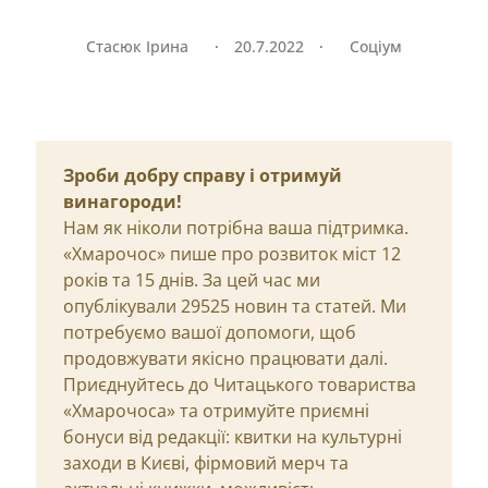
Стасюк Ірина
·
20.7.2022
·
Соціум
Зроби добру справу і отримуй
винагороди!
Нам як ніколи потрібна ваша підтримка.
«Хмарочос» пише про розвиток міст 12
років та 15 днів. За цей час ми
опублікували 29525 новин та статей. Ми
потребуємо вашої допомоги, щоб
продовжувати якісно працювати далі.
Приєднуйтесь до Читацького товариства
«Хмарочоса» та отримуйте приємні
бонуси від редакції: квитки на культурні
заходи в Києві, фірмовий мерч та