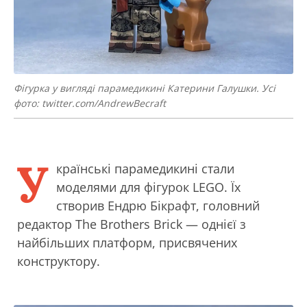
Фігурка у вигляді парамедикині Катерини Галушки. Усі
фото: twitter.com/AndrewBecraft
У
країнські парамедикині стали
моделями для фігурок LEGO. Їх
створив Ендрю Бікрафт, головний
редактор The Brothers Brick — однієї з
найбільших платформ, присвячених
конструктору.