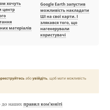
вом хочуть
Google Earth запустив
и центр
можливість накладати
ого
ШІ на свої карти. І
тання
злякався того, що
них матеріалів
нагенерували
користувачі
ареєструйтесь
або
увійдіть
, щоб мати можливість
о до наших
правил ком’юніті