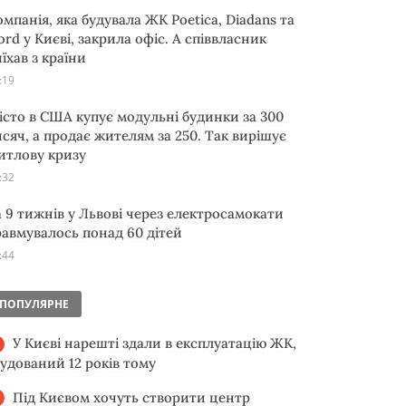
омпанія, яка будувала ЖК Poetica, Diadans та
ord у Києві, закрила офіс. А співвласник
їхав з країни
:19
істо в США купує модульні будинки за 300
исяч, а продає жителям за 250. Так вирішує
итлову кризу
:32
а 9 тижнів у Львові через електросамокати
равмувалось понад 60 дітей
:44
ПОПУЛЯРНЕ
У Києві нарешті здали в експлуатацію ЖК,
будований 12 років тому
Під Києвом хочуть створити центр