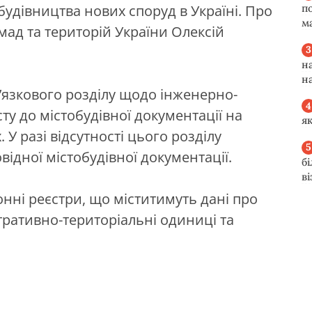
удівництва нових споруд в Україні. Про
п
м
мад та територій України Олексій
н
н
язкового розділу щодо інженерно-
ту до містобудівної документації на
я
 У разі відсутності цього розділу
ідної містобудівної документації.
б
в
нні реєстри, що міститимуть дані про
стративно-територіальні одиниці та