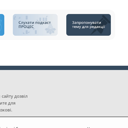
 сайту дозвіл
рите для
зкові.