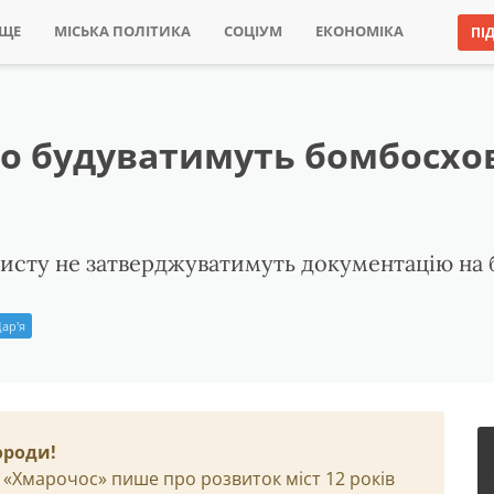
ИЩЕ
МІСЬКА ПОЛІТИКА
СОЦІУМ
ЕКОНОМІКА
ПІ
ово будуватимуть бомбосх
ахисту не затверджуватимуть документацію на 
ар'я
ороди!
 «Хмарочос» пише про розвиток міст 12 років