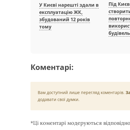
Під Киє
У Києві нарешті здали в
створит
експлуатацію ЖК,
повторн
збудований 12 років
викорис
тому
будівель
Коментарі:
Вам доступний лише перегляд коментарів.
З
додавати свої думки.
*Ці коментарі модеруються відповідн