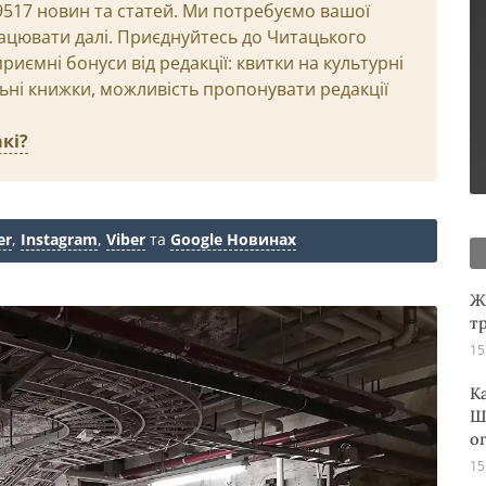
29517 новин та статей. Ми потребуємо вашої
ацювати далі. Приєднуйтесь до Читацького
иємні бонуси від редакції: квитки на культурні
льні книжки, можливість пропонувати редакції
кі?
er
,
Instagram
,
Viber
та
Google Новинах
Ж
т
15
К
Ш
о
15