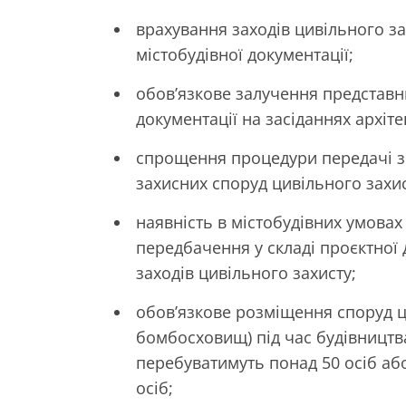
врахування заходів цивільного за
містобудівної документації;
обов’язкове залучення представн
документації на засіданнях архіте
спрощення процедури передачі з
захисних споруд цивільного захис
наявність в містобудівних умова
передбачення у складі проєктної 
заходів цивільного захисту;
обов’язкове розміщення споруд ци
бомбосховищ) під час будівництва
перебуватимуть понад 50 осіб аб
осіб;