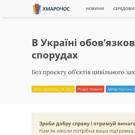
НОВИНИ
СЕРЕДОВ
В Україні обов’язк
спорудах
Без проєкту об’єктів цивільного з
Дата публікації: 1.8.2022
Розділ:
Новини
Автор:
Крутько Д
Зроби добру справу і отримуй винаг
Нам як ніколи потрібна ваша підтримка.