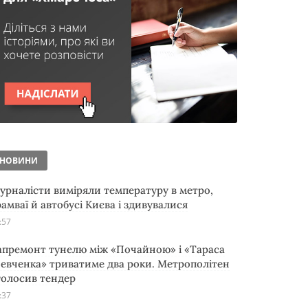
НОВИНИ
урналісти виміряли температуру в метро,
рамваї й автобусі Києва і здивувалися
:57
апремонт тунелю між «Почайною» і «Тараса
евченка» триватиме два роки. Метрополітен
голосив тендер
:37