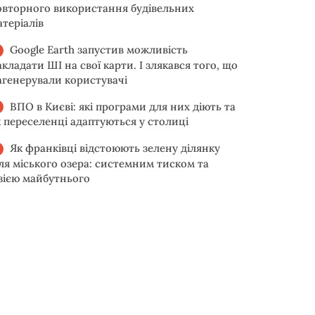
овторного використання будівельних
атеріалів
Google Earth запустив можливість
акладати ШІ на свої карти. І злякався того, що
агенерували користувачі
ВПО в Києві: які програми для них діють та
к переселенці адаптуються у столиці
Як франківці відстоюють зелену ділянку
іля міського озера: системним тиском та
ізією майбутнього