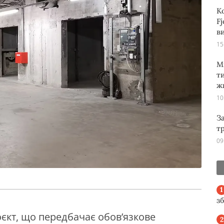
К
Fj
ви
15
М
т
ж
10
З
т
09
з
єкт, що передбачає обов’язкове