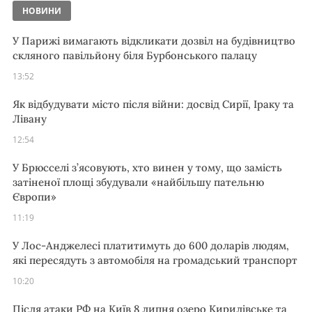
НОВИНИ
У Парижі вимагають відкликати дозвіл на будівництво
скляного павільйону біля Бурбонського палацу
13:52
Як відбудувати місто після війни: досвід Сирії, Іраку та
Лівану
12:54
У Брюсселі з’ясовують, хто винен у тому, що замість
затіненої площі збудували «найбільшу пательню
Європи»
11:19
У Лос-Анджелесі платитимуть до 600 доларів людям,
які пересядуть з автомобіля на громадський транспорт
10:20
Після атаки РФ на Київ 8 липня озеро Кирилівське та