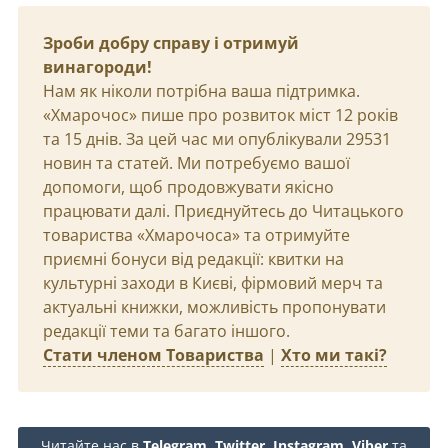
Зроби добру справу і отримуй
винагороди!
Нам як ніколи потрібна ваша підтримка.
«Хмарочос» пише про розвиток міст 12 років
та 15 днів. За цей час ми опублікували 29531
новин та статей. Ми потребуємо вашої
допомоги, щоб продовжувати якісно
працювати далі. Приєднуйтесь до Читацького
товариства «Хмарочоса» та отримуйте
приємні бонуси від редакції: квитки на
культурні заходи в Києві, фірмовий мерч та
актуальні книжки, можливість пропонувати
редакції теми та багато іншого.
Стати членом Товариства
|
Хто ми такі?
Читайте нас в
Telegram
,
Twitter
,
Instagram
,
Viber
та