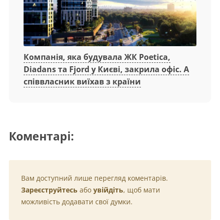
Компанія, яка будувала ЖК Poetica,
Diadans та Fjord у Києві, закрила офіс. А
співвласник виїхав з країни
Коментарі:
Вам доступний лише перегляд коментарів.
Зареєструйтесь
або
увійдіть
, щоб мати
можливість додавати свої думки.