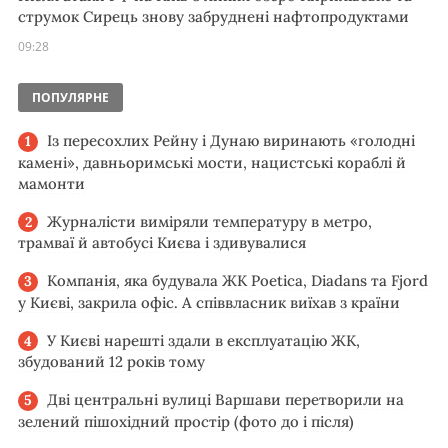
струмок Сирець знову забруднені нафтопродуктами
09:28
ПОПУЛЯРНЕ
Із пересохлих Рейну і Дунаю виринають «голодні
камені», давньоримські мости, нацистські кораблі й
мамонти
Журналісти виміряли температуру в метро,
трамваї й автобусі Києва і здивувалися
Компанія, яка будувала ЖК Poetica, Diadans та Fjord
у Києві, закрила офіс. А співвласник виїхав з країни
У Києві нарешті здали в експлуатацію ЖК,
збудований 12 років тому
Дві центральні вулиці Варшави перетворили на
зелений пішохідний простір (фото до і після)