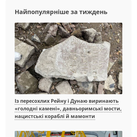
Найпопулярніше за тиждень
Із пересохлих Рейну і Дунаю виринають
«голодні камені», давньоримські мости,
нацистські кораблі й мамонти