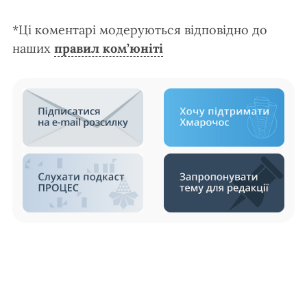
*Ці коментарі модеруються відповідно до
наших
правил ком’юніті