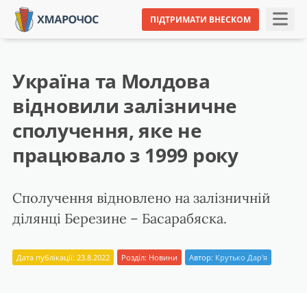
ПІДТРИМАТИ ВНЕСКОМ
Україна та Молдова
відновили залізничне
сполучення, яке не
працювало з 1999 року
Сполучення відновлено на залізничній
ділянці Березине – Басарабяска.
Дата публікації: 23.8.2022
Розділ:
Новини
Автор:
Крутько Дар'я