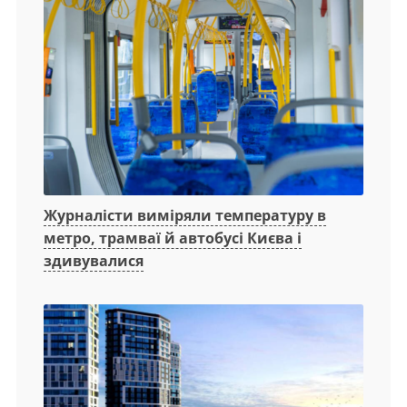
Журналісти виміряли температуру в
метро, трамваї й автобусі Києва і
здивувалися