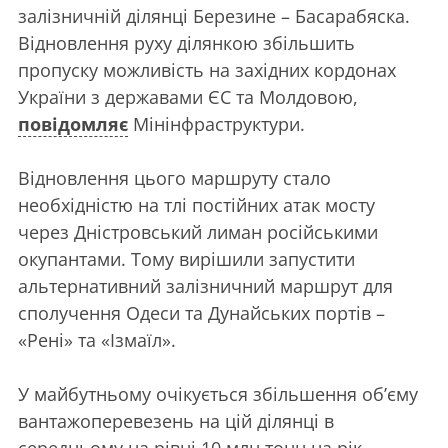
залізничній ділянці Березине – Басарабяска.
Відновлення руху ділянкою збільшить
пропуску можливість на західних кордонах
України з державами ЄС та Молдовою,
повідомляє
Мінінфраструктури.
Відновлення цього маршруту стало
необхідністю на тлі постійних атак мосту
через Дністровський лиман російськими
окупантами. Тому вирішили запустити
альтернативний залізничний маршрут для
сполучення Одеси та Дунайських портів –
«Рені» та «Ізмаїл».
У майбутньому очікується збільшення об’єму
вантажоперевезень на цій ділянці в
середньому на рівні 10 млн тонн на рік.