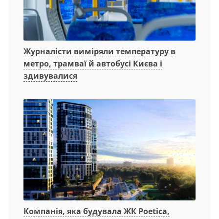
Журналісти виміряли температуру в
метро, трамваї й автобусі Києва і
здивувалися
Компанія, яка будувала ЖК Poetica,