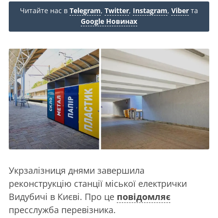
Читайте нас в
Telegram
,
Twitter
,
Instagram
,
Viber
та
Google Новинах
Укрзалізниця днями завершила
реконструкцію станції міської електрички
Видубичі в Києві. Про це
повідомляє
пресслужба перевізника.