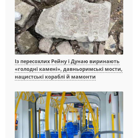
Із пересохлих Рейну і Дунаю виринають
«голодні камені», давньоримські мости,
нацистські кораблі й мамонти