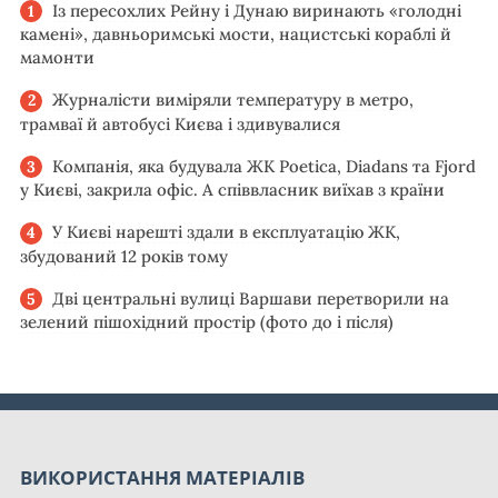
Із пересохлих Рейну і Дунаю виринають «голодні
камені», давньоримські мости, нацистські кораблі й
мамонти
Журналісти виміряли температуру в метро,
трамваї й автобусі Києва і здивувалися
Компанія, яка будувала ЖК Poetica, Diadans та Fjord
у Києві, закрила офіс. А співвласник виїхав з країни
У Києві нарешті здали в експлуатацію ЖК,
збудований 12 років тому
Дві центральні вулиці Варшави перетворили на
зелений пішохідний простір (фото до і після)
ВИКОРИСТАННЯ МАТЕРІАЛІВ