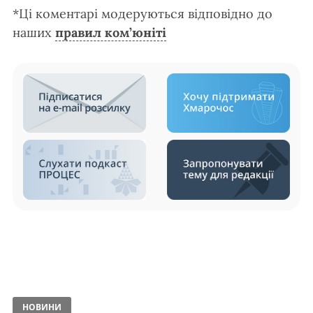
*Ці коментарі модеруються відповідно до
наших
правил ком’юніті
НОВИНИ