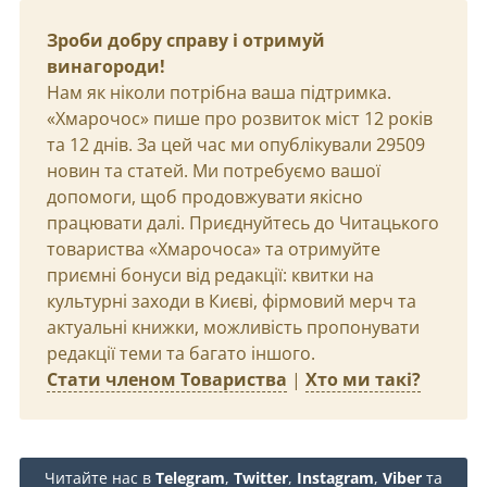
Зроби добру справу і отримуй
винагороди!
Нам як ніколи потрібна ваша підтримка.
«Хмарочос» пише про розвиток міст 12 років
та 12 днів. За цей час ми опублікували 29509
новин та статей. Ми потребуємо вашої
допомоги, щоб продовжувати якісно
працювати далі. Приєднуйтесь до Читацького
товариства «Хмарочоса» та отримуйте
приємні бонуси від редакції: квитки на
культурні заходи в Києві, фірмовий мерч та
актуальні книжки, можливість пропонувати
редакції теми та багато іншого.
Стати членом Товариства
|
Хто ми такі?
Читайте нас в
Telegram
,
Twitter
,
Instagram
,
Viber
та