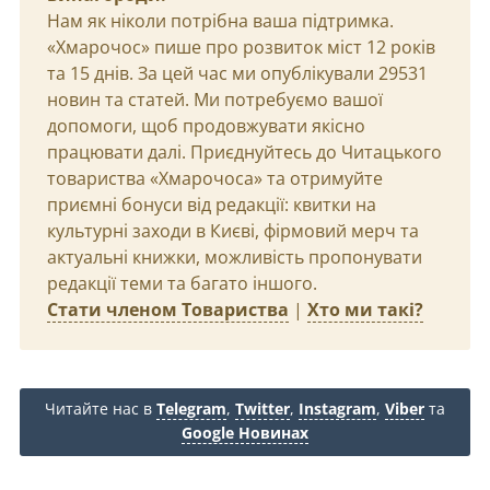
Нам як ніколи потрібна ваша підтримка.
«Хмарочос» пише про розвиток міст 12 років
та 15 днів. За цей час ми опублікували 29531
новин та статей. Ми потребуємо вашої
допомоги, щоб продовжувати якісно
працювати далі. Приєднуйтесь до Читацького
товариства «Хмарочоса» та отримуйте
приємні бонуси від редакції: квитки на
культурні заходи в Києві, фірмовий мерч та
актуальні книжки, можливість пропонувати
редакції теми та багато іншого.
Стати членом Товариства
|
Хто ми такі?
Читайте нас в
Telegram
,
Twitter
,
Instagram
,
Viber
та
Google Новинах