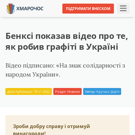
ПІДТРИМАТИ ВНЕСКОМ
Бенксі показав відео про те,
як робив графіті в Україні
Відео підписано: «На знак солідарності з
народом України».
Дата публікації: 19.11.2022
Розділ:
Новини
Автор:
Крутько Дар'я
Зроби добру справу і отримуй
винагороди!