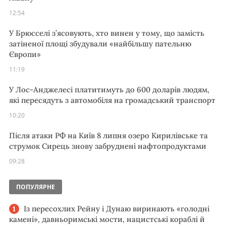
12:54
У Брюсселі з’ясовують, хто винен у тому, що замість
затіненої площі збудували «найбільшу пательню
Європи»
11:19
У Лос-Анджелесі платитимуть до 600 доларів людям,
які пересядуть з автомобіля на громадський транспорт
10:20
Після атаки РФ на Київ 8 липня озеро Кирилівське та
струмок Сирець знову забруднені нафтопродуктами
09:28
ПОПУЛЯРНЕ
Із пересохлих Рейну і Дунаю виринають «голодні
камені», давньоримські мости, нацистські кораблі й