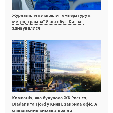
Журналісти виміряли температуру в
метро, трамваї й автобусі Києва і
здивувалися
Компанія, яка будувала ЖК Poetica,
Diadans та Fjord у Києві, закрила офіс. А
співвласник виїхав з країни