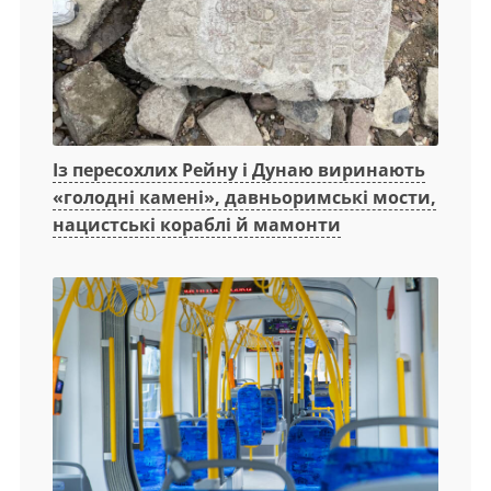
Із пересохлих Рейну і Дунаю виринають
«голодні камені», давньоримські мости,
нацистські кораблі й мамонти