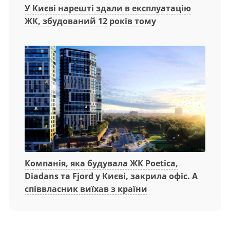
У Києві нарешті здали в експлуатацію
ЖК, збудований 12 років тому
Компанія, яка будувала ЖК Poetica,
Diadans та Fjord у Києві, закрила офіс. А
співвласник виїхав з країни