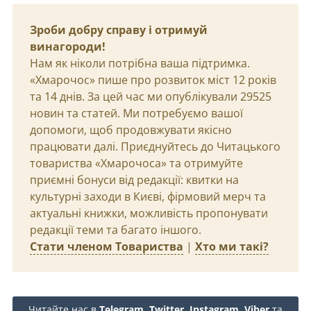
Зроби добру справу і отримуй
винагороди!
Нам як ніколи потрібна ваша підтримка.
«Хмарочос» пише про розвиток міст 12 років
та 14 днів. За цей час ми опублікували 29525
новин та статей. Ми потребуємо вашої
допомоги, щоб продовжувати якісно
працювати далі. Приєднуйтесь до Читацького
товариства «Хмарочоса» та отримуйте
приємні бонуси від редакції: квитки на
культурні заходи в Києві, фірмовий мерч та
актуальні книжки, можливість пропонувати
редакції теми та багато іншого.
Стати членом Товариства
|
Хто ми такі?
Читайте нас в
Telegram
,
Twitter
,
Instagram
,
Viber
та