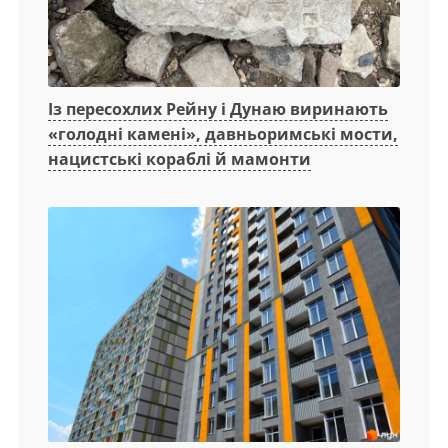
Із пересохлих Рейну і Дунаю виринають
«голодні камені», давньоримські мости,
нацистські кораблі й мамонти