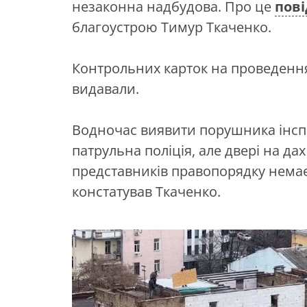
незаконна надбудова. Про це
пов
благоустрою Тимур Ткаченко.
Контрольних карток на проведення
видавали.
Водночас виявити порушника інспе
патрульна поліція, але двері на дах
представників правопорядку немає
констатував Ткаченко.