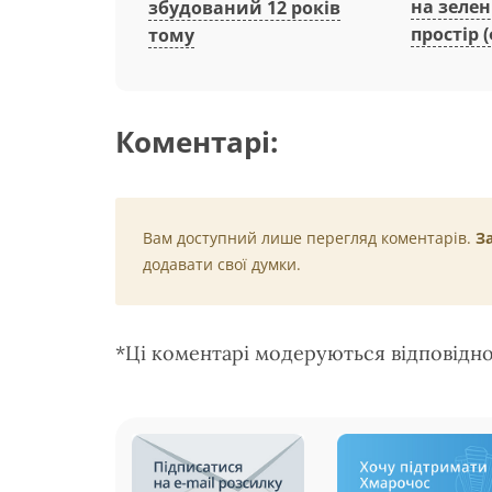
на зеле
збудований 12 років
простір (
тому
Коментарі:
Вам доступний лише перегляд коментарів.
З
додавати свої думки.
*Ці коментарі модеруються відповідн