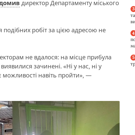
ідомив
директор Департаменту міського
та
ви
 подібних робіт за цією адресою не
п
м
кторам не вдалося: на місце прибула
т
 виявилися зачинені. «Ні у нас, ні у
 можливості навіть пройти», —