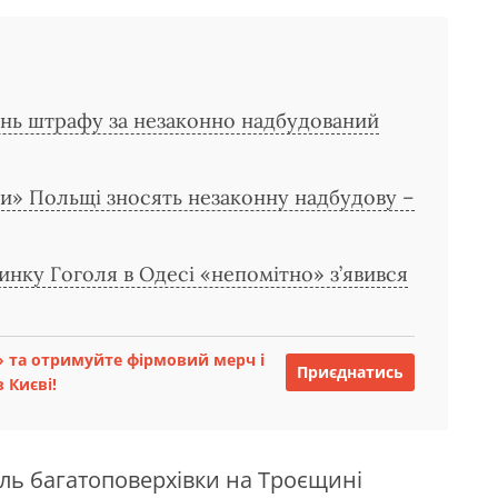
вень штрафу за незаконно надбудований
ки» Польщі зносять незаконну надбудову –
инку Гоголя в Одесі «непомітно» з’явився
 та отримуйте фірмовий мерч і
Приєднатись
 Києві!
ель багатоповерхівки на Троєщині