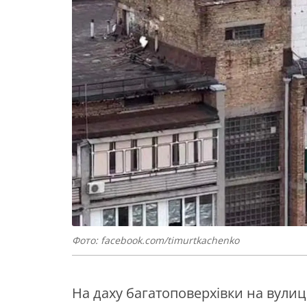
Фото: facebook.com/timurtkachenko
На даху багатоповерхівки на вулиці