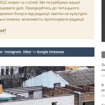
29522 новин та статей. Ми потребуємо вашої
ацювати далі. Приєднуйтесь до Читацького
иємні бонуси від редакції: квитки на культурні
льні книжки, можливість пропонувати редакції
кі?
er
,
Instagram
,
Viber
та
Google Новинах
П
н
09
В
р
08