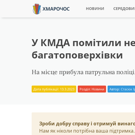
НОВИНИ
СЕРЕДОВ
У КМДА помітили не
багатоповерхівки
На місце прибула патрульна поліція
Дата публікації: 13.3.2023
Розділ:
Новини
Автор:
Стасюк 
Зроби добру справу і отримуй винаг
Нам як ніколи потрібна ваша підтримка.