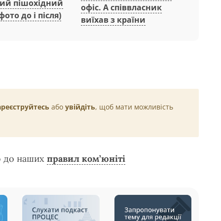
ний пішохідний
офіс. А співвласник
фото до і після)
виїхав з країни
ареєструйтесь
або
увійдіть
, щоб мати можливість
о до наших
правил ком’юніті