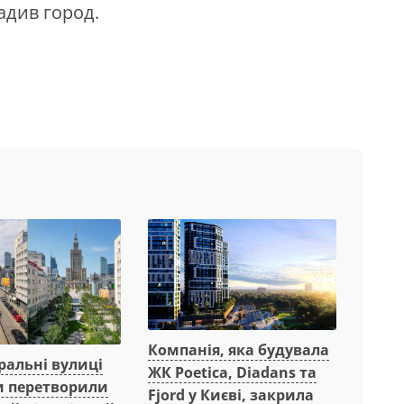
адив город.
Компанія, яка будувала
ральні вулиці
ЖК Poetica, Diadans та
 перетворили
Fjord у Києві, закрила