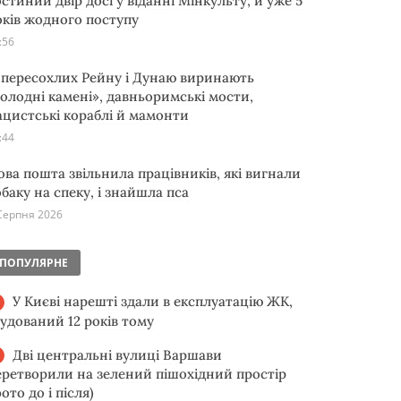
остиний двір досі у віданні Мінкульту, й уже 5
оків жодного поступу
:56
з пересохлих Рейну і Дунаю виринають
голодні камені», давньоримські мости,
ацистські кораблі й мамонти
:44
ова пошта звільнила працівників, які вигнали
обаку на спеку, і знайшла пса
Серпня 2026
ПОПУЛЯРНЕ
У Києві нарешті здали в експлуатацію ЖК,
будований 12 років тому
Дві центральні вулиці Варшави
еретворили на зелений пішохідний простір
ото до і після)