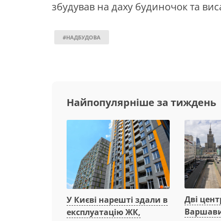
збудував на даху будиночок та вис
#НАДБУДОВА
Найпопулярніше за тиждень
Дві цент
У Києві нарешті здали в
Варшави
експлуатацію ЖК,