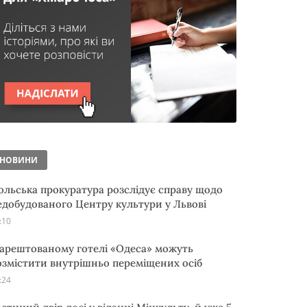
НОВИНИ
ольська прокуратура розслідує справу щодо
едобудованого Центру культури у Львові
:10
 арештованому готелі «Одеса» можуть
озмістити внутрішньо переміщених осіб
:24