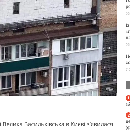
Г
р
06
І
«
н
06
Н
с
7 
з
п
 Велика Васильківська в Києві з’явилася
(ф