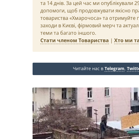
та 14 днів. За цей час ми опублікували 
допомоги, щоб продовжувати якісно пр
товариства «Хмарочоса» та отримуйте пр
заходи в Києві, фірмовий мерч та актуа
теми та багато іншого.
Стати членом Товариства
|
Хто ми та
Читайте нас в
Telegram
,
Twitt