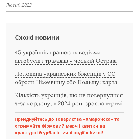
Лютий 2023
Схожі новини
45 українців працюють водіями
автобусів і трамваїв у чеській Остраві
Половина українських біженців у ЄС
обрали Німеччину або Польщу: карта
Кількість українців, що не повернулися
з-за кордону, в 2024 році зросла втричі
Приєднуйтесь до Товариства «Хмарочоса» та
отримуйте фірмовий мерч і квитки на
культурні й урбаністичні події в Києві!