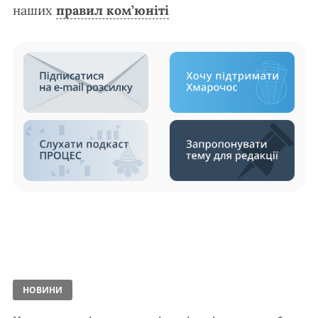
наших
правил ком’юніті
НОВИНИ