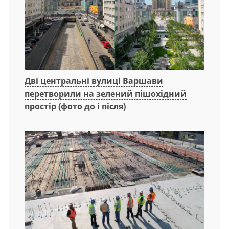
Дві центральні вулиці Варшави
перетворили на зелений пішохідний
простір (фото до і після)