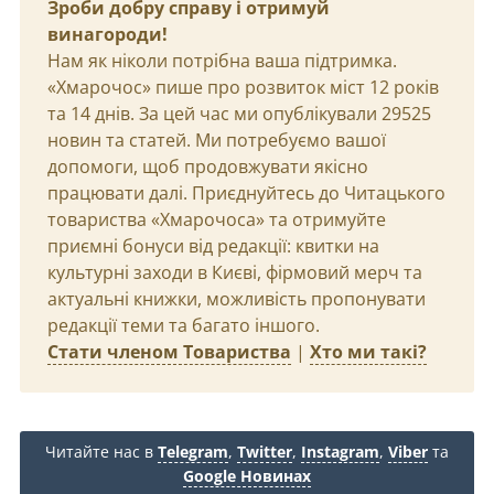
Зроби добру справу і отримуй
винагороди!
Нам як ніколи потрібна ваша підтримка.
«Хмарочос» пише про розвиток міст 12 років
та 14 днів. За цей час ми опублікували 29525
новин та статей. Ми потребуємо вашої
допомоги, щоб продовжувати якісно
працювати далі. Приєднуйтесь до Читацького
товариства «Хмарочоса» та отримуйте
приємні бонуси від редакції: квитки на
культурні заходи в Києві, фірмовий мерч та
актуальні книжки, можливість пропонувати
редакції теми та багато іншого.
Стати членом Товариства
|
Хто ми такі?
Читайте нас в
Telegram
,
Twitter
,
Instagram
,
Viber
та
Google Новинах