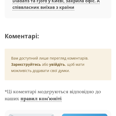
Diadans та Fjord у Києві, закрила офіс. А
співвласник виїхав з країни
Коментарі:
Вам доступний лише перегляд коментарів.
Зареєструйтесь
або
увійдіть
, щоб мати
можливість додавати свої думки.
*Ці коментарі модеруються відповідно до
наших
правил ком’юніті