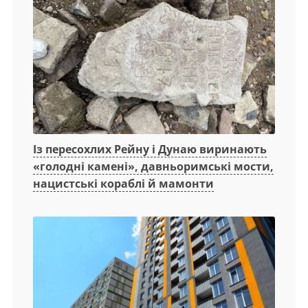
Із пересохлих Рейну і Дунаю виринають
«голодні камені», давньоримські мости,
нацистські кораблі й мамонти