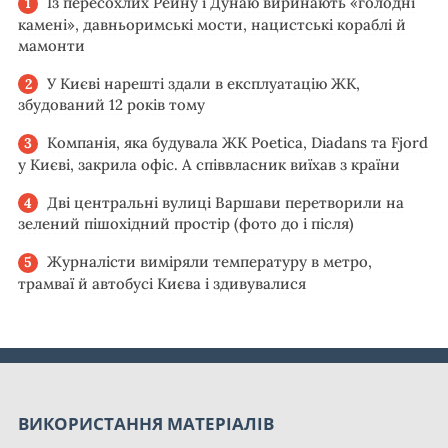
Із пересохлих Рейну і Дунаю виринають «голодні
камені», давньоримські мости, нацистські кораблі й
мамонти
У Києві нарешті здали в експлуатацію ЖК,
збудований 12 років тому
Компанія, яка будувала ЖК Poetica, Diadans та Fjord
у Києві, закрила офіс. А співвласник виїхав з країни
Дві центральні вулиці Варшави перетворили на
зелений пішохідний простір (фото до і після)
Журналісти виміряли температуру в метро,
трамваї й автобусі Києва і здивувалися
ВИКОРИСТАННЯ МАТЕРІАЛІВ