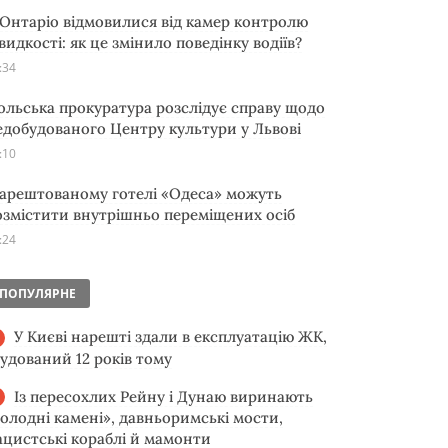
 Онтаріо відмовилися від камер контролю
видкості: як це змінило поведінку водіїв?
:34
ольська прокуратура розслідує справу щодо
едобудованого Центру культури у Львові
:10
 арештованому готелі «Одеса» можуть
озмістити внутрішньо переміщених осіб
:24
ПОПУЛЯРНЕ
У Києві нарешті здали в експлуатацію ЖК,
будований 12 років тому
Із пересохлих Рейну і Дунаю виринають
голодні камені», давньоримські мости,
ацистські кораблі й мамонти