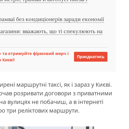
амваї без кондиціонерів заради економії
агазини: вважають, що ті спекулюють на
 та отримуйте фірмовий мерч і
Приєднатись
 Києві!
рені маршрутні таксі, як і зараз у Києві.
 почав розривати договори з приватними
на вулицях не побачиш, а в інтернеті
о три реліктових маршрути.