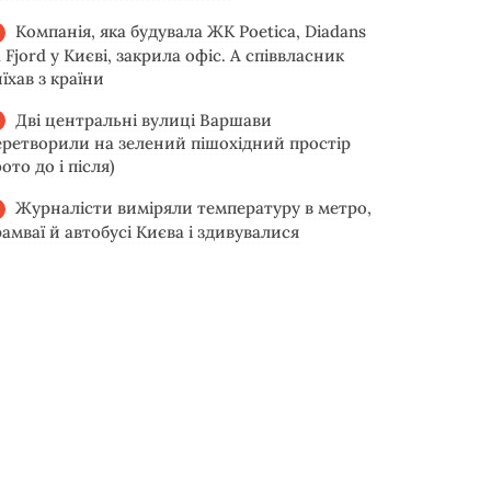
Компанія, яка будувала ЖК Poetica, Diadans
 Fjord у Києві, закрила офіс. А співвласник
їхав з країни
Дві центральні вулиці Варшави
еретворили на зелений пішохідний простір
ото до і після)
Журналісти виміряли температуру в метро,
рамваї й автобусі Києва і здивувалися