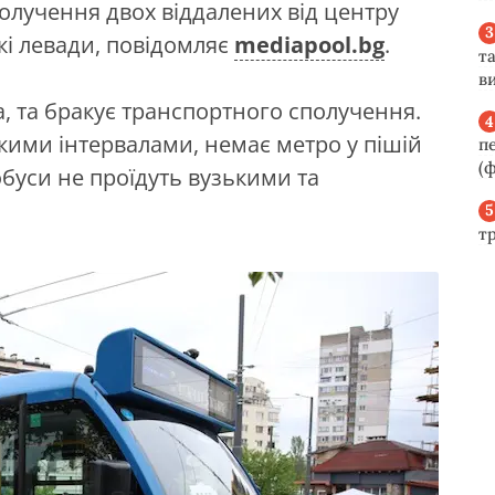
олучення двох віддалених від центру
і левади, повідомляє
mediapool.bg
.
та
ви
, та бракує транспортного сполучення.
икими інтервалами, немає метро у пішій
п
(ф
обуси не проїдуть вузькими та
т