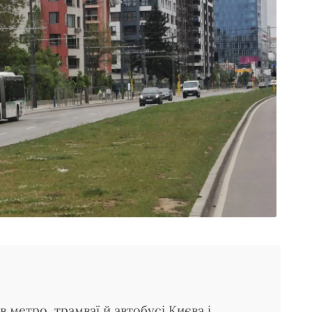
метро, трамваї й автобусі Києва і