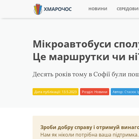
НОВИНИ
СЕРЕДОВ
Мікроавтобуси спол
Це маршрутки чи ні
Десять років тому в Софії були поши
Дата публікації: 13.5.2023
Розділ:
Новини
Автор:
Стасюк 
Зроби добру справу і отримуй винаг
Нам як ніколи потрібна ваша підтримка.