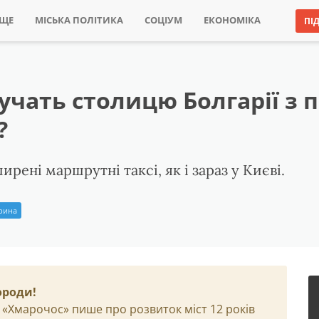
ИЩЕ
МІСЬКА ПОЛІТИКА
СОЦІУМ
ЕКОНОМІКА
ПІ
учать столицю Болгарії з 
?
рені маршрутні таксі, як і зараз у Києві.
Ірина
ороди!
 «Хмарочос» пише про розвиток міст 12 років