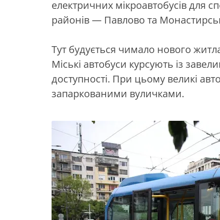
електричних мікроавтобусів для сп
районів — Павлово та Монастирськ
Тут будується чимало нового житла
Міські автобуси курсують із завел
доступності. При цьому великі авт
запаркованими вуличками.