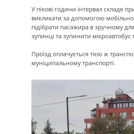
У пікові години інтервал складе п
викликати за допомогою мобільног
підібрати пасажира в зручному для
зупинці та зупинити мікроавтобус
Проїзд оплачується тією ж трансп
муніципальному транспорті.