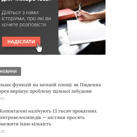
НОВИНИ
ільше функцій на меншій площі: як Південна
орея вирішує проблему щільної забудови
:01
 Копенгагені налічують 13 тисяч прокатних
лектровелосипедів — містяни просять
бмежити їхню кількість
:20