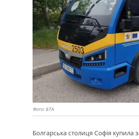
Фото: БТА
Болгарська столиця Софія купила за