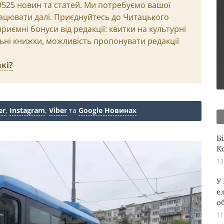
29525 новин та статей. Ми потребуємо вашої
ацювати далі. Приєднуйтесь до Читацького
иємні бонуси від редакції: квитки на культурні
льні книжки, можливість пропонувати редакції
кі?
er
,
Instagram
,
Viber
та
Google Новинах
Б
К
13
У
е
о
11