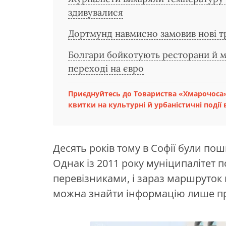
здивувалися
Дортмунд навмисно замовив нові тр
Болгари бойкотують ресторани й м
переході на євро
Приєднуйтесь до Товариства «Хмарочоса»
квитки на культурні й урбаністичні події в
Десять років тому в Софії були поши
Однак із 2011 року муніципалітет
перевізниками, і зараз маршруток 
можна знайти інформацію лише пр