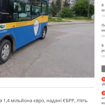
В
ш
10
П
н
09
В
р
08
з
«
 1,4 мільйона євро, надані ЄБРР, п’ять
н