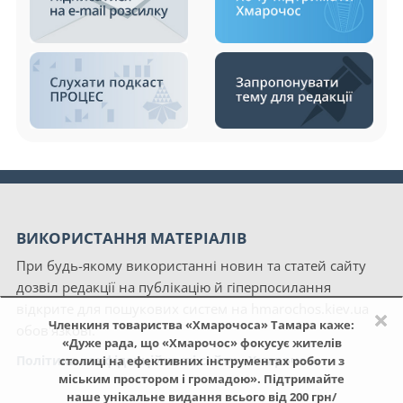
ВИКОРИСТАННЯ МАТЕРІАЛІВ
При будь-якому використанні новин та статей сайту
дозвіл редакції на публікацію й гіперпосилання
відкрите для пошукових систем на hmarochos.kiev.ua
×
Членкиня товариства «Хмарочоса» Тамара каже:
обов'язкові.
«Дуже рада, що «Хмарочос» фокусує жителів
Політика конфіденційності сайту «Хмарочос»
столиці на ефективних інструментах роботи з
міським простором і громадою». Підтримайте
наше унікальне видання всього від 200 грн/