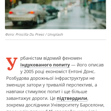
Фото: Priscilla Du Preez / Unsplash
У
рбаністам відомий феномен
індукованого попиту
— його описав
у 2005 році економіст Ентоні Донс.
Розбудова дорожньої інфраструктури не
зменшує затори у тривалій перспективі, а
навпаки стимулює попит і ще більше
завантажує дороги. Це
підтвердили
,
зокрема дослідники Університету Барселони,