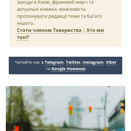
заходи в Києві, фірмовий мерч та
актуальні книжки, можливість
пропонувати редакції теми та багато
іншого.
Стати членом Товариства
|
Хто ми
такі?
Читайте нас в
Telegram
,
Twitter
,
Instagram
,
Viber
та
Google Новинах