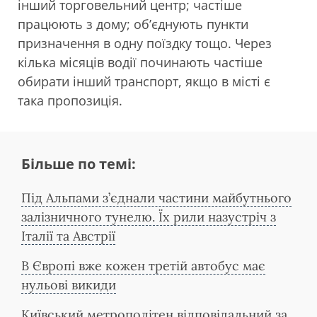
інший торговельний центр; частіше
працюють з дому; об’єднують пункти
призначення в одну поїздку тощо. Через
кілька місяців водії починають частіше
обирати інший транспорт, якщо в місті є
така пропозиція.
Більше по темі:
Під Альпами з’єднали частини майбутнього
залізничного тунелю. Їх рили назустріч з
Італії та Австрії
В Європі вже кожен третій автобус має
нульові викиди
Київський метрополітен відповідальний за