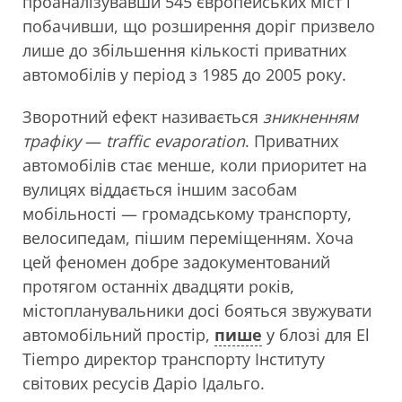
проаналізувавши 545 європейських міст і
побачивши, що розширення доріг призвело
лише до збільшення кількості приватних
автомобілів у період з 1985 до 2005 року.
Зворотний ефект називається
зникненням
трафіку
—
traffic evaporation
. Приватних
автомобілів стає менше, коли приоритет на
вулицях віддається іншим засобам
мобільності — громадському транспорту,
велосипедам, пішим переміщенням. Хоча
цей феномен добре задокументований
протягом останніх двадцяти років,
містопланувальники досі бояться звужувати
автомобільний простір,
пише
у блозі для El
Tiempo директор транспорту Інституту
світових ресусів Даріо Ідальго.