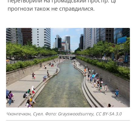
перетворили на громадський простір. Ці
прогнози також не справдилися.
Чхонгечхон, Суел. Фото: Grayswoodsurrey, CC BY-SA 3.0