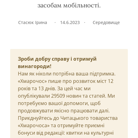
засобам мобільності.
Стасюк Ірина
·
14.6.2023
·
Середовище
Зроби добру справу і отримуй
винагороди!
Нам як ніколи потрібна ваша підтримка.
«Хмарочос» пише про розвиток міст 12
років та 13 днів. За цей час ми
опублікували 29509 новин та статей. Ми
потребуємо вашої допомоги, щоб
продовжувати якісно працювати далі.
Приєднуйтесь до Читацького товариства
«Хмарочоса» та отримуйте приємні
бонуси від редакції: квитки на культурні