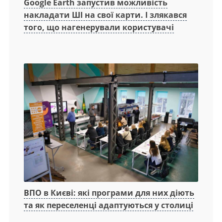
Google Earth запустив можливість
накладати ШІ на свої карти. І злякався
того, що нагенерували користувачі
ВПО в Києві: які програми для них діють
та як переселенці адаптуються у столиці