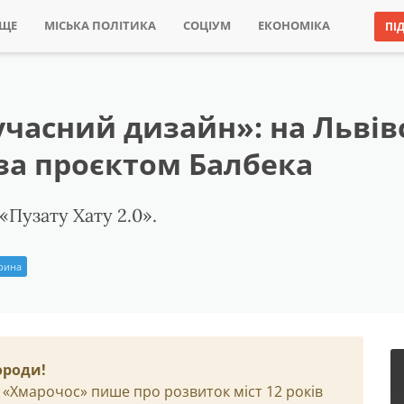
ИЩЕ
МІСЬКА ПОЛІТИКА
СОЦІУМ
ЕКОНОМІКА
ПІ
сучасний дизайн»: на Льві
 за проєктом Балбека
«Пузату Хату 2.0».
Ірина
ороди!
 «Хмарочос» пише про розвиток міст 12 років