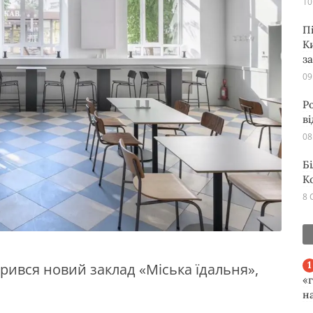
10
П
К
з
09
Р
в
08
Б
К
8 
дкрився новий заклад «Міська їдальня»,
«
н