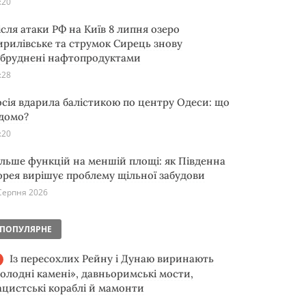
:20
ісля атаки РФ на Київ 8 липня озеро
ирилівське та струмок Сирець знову
абруднені нафтопродуктами
:28
осія вдарила балістикою по центру Одеси: що
ідомо?
:20
ільше функцій на меншій площі: як Південна
орея вирішує проблему щільної забудови
Серпня 2026
ПОПУЛЯРНЕ
Із пересохлих Рейну і Дунаю виринають
голодні камені», давньоримські мости,
ацистські кораблі й мамонти