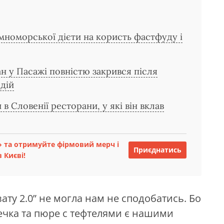
емноморської дієти на користь фастфуду і
н у Пасажі повністю закрився після
дій
 Словенії ресторани, у які він вклав
 та отримуйте фірмовий мерч і
Приєднатись
 Києві!
узату 2.0” не могла нам не сподобатись. Бо
речка та пюре с тефтелями є нашими