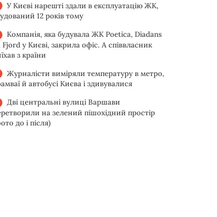
У Києві нарешті здали в експлуатацію ЖК,
будований 12 років тому
Компанія, яка будувала ЖК Poetica, Diadans
 Fjord у Києві, закрила офіс. А співвласник
їхав з країни
Журналісти виміряли температуру в метро,
рамваї й автобусі Києва і здивувалися
Дві центральні вулиці Варшави
еретворили на зелений пішохідний простір
ото до і після)