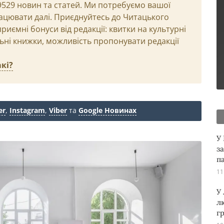
29529 новин та статей. Ми потребуємо вашої
ацювати далі. Приєднуйтесь до Читацького
иємні бонуси від редакції: квитки на культурні
льні книжки, можливість пропонувати редакції
кі?
er
,
Instagram
,
Viber
та
Google Новинах
У
з
п
11
У
л
г