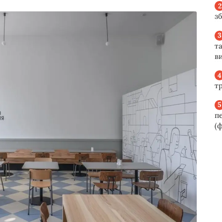
з
та
ви
т
п
(ф