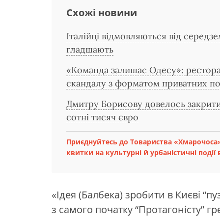
Схожі новини
Італійці відмовляються від середз
гладшають
«Команда залишає Одесу»: рестора
скандалу з форматом приватних по
Дмитру Борисову довелось закрити в
сотні тисяч євро
Приєднуйтесь до Товариства «Хмарочоса»
квитки на культурні й урбаністичні події в
«Ідея (Балбека) зробити в Києві “п
з самого початку “Протагоністу” г