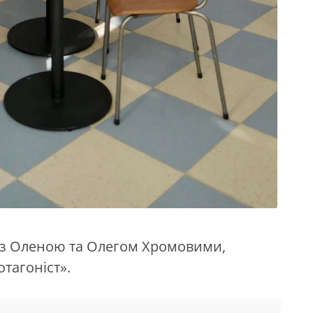
м з Оленою та Олегом Хромовими,
тагоніст».