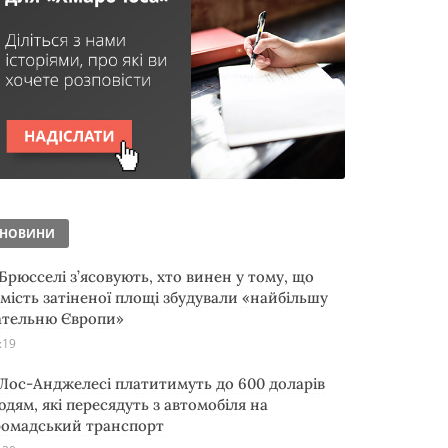
НОВИНИ
 Брюсселі з’ясовують, хто винен у тому, що
амість затіненої площі збудували «найбільшу
ательню Європи»
:19
 Лос-Анджелесі платитимуть до 600 доларів
юдям, які пересядуть з автомобіля на
ромадський транспорт