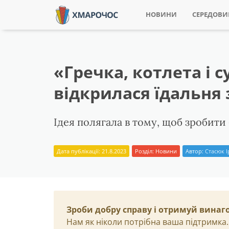
НОВИНИ
СЕРЕДОВ
«Гречка, котлета і 
відкрилася їдальня
Ідея полягала в тому, щоб зробити 
Дата публікації: 21.8.2023
Розділ:
Новини
Автор:
Стасюк 
Зроби добру справу і отримуй винаг
Нам як ніколи потрібна ваша підтримка.