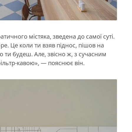
атичного містяка, зведена до самої суті.
ре. Це коли ти взяв піднос, пішов на
о ти будеш. Але, звісно ж, з сучасним
льтр-кавою», — пояснює він.