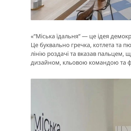
«”Міська їдальня” — це ідея демокр
Це буквально гречка, котлета та пю
лінію роздачі та вказав пальцем, щ
дизайном, кльовою командою та фі