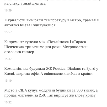
на спеку, і знайшла пса
16:59
Журналісти виміряли температуру в метро, трамваї й
автобусі Києва і здивувалися
15:57
Капремонт тунелю між «Почайною» і «Тараса
Шевченка» триватиме два роки. Метрополітен
оголосив тендер
15:37
Компанія, яка будувала ЖК Poetica, Diadans та Fjord у
Києві, закрила офіс. А співвласник виїхав з країни
15:19
Місто в США купує модульні будинки за 300 тисяч, а
продає жителям за 250. Так вирішує житлову кризу
10:32