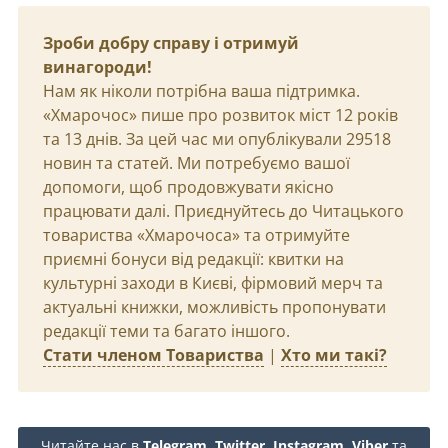
Зроби добру справу і отримуй
винагороди!
Нам як ніколи потрібна ваша підтримка.
«Хмарочос» пише про розвиток міст 12 років
та 13 днів. За цей час ми опублікували 29518
новин та статей. Ми потребуємо вашої
допомоги, щоб продовжувати якісно
працювати далі. Приєднуйтесь до Читацького
товариства «Хмарочоса» та отримуйте
приємні бонуси від редакції: квитки на
культурні заходи в Києві, фірмовий мерч та
актуальні книжки, можливість пропонувати
редакції теми та багато іншого.
Стати членом Товариства
|
Хто ми такі?
Читайте нас в
Telegram
,
Twitter
,
Instagram
,
Viber
та