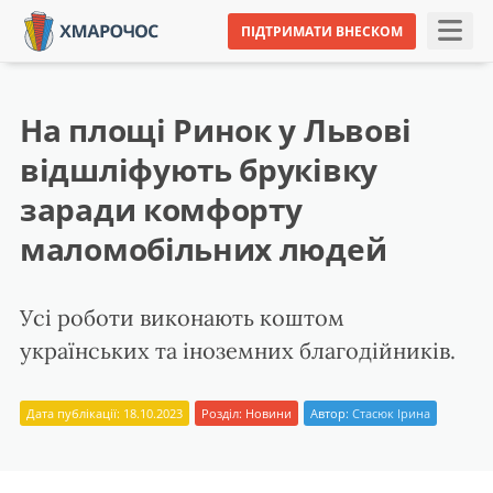
ПІДТРИМАТИ ВНЕСКОМ
На площі Ринок у Львові
відшліфують бруківку
заради комфорту
маломобільних людей
Усі роботи виконають коштом
українських та іноземних благодійників.
Дата публікації: 18.10.2023
Розділ:
Новини
Автор:
Стасюк Ірина