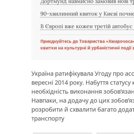
Дортмунд навмисно замовив нові тр
90-хвилинний квиток у Києві почне 
В Європі вже кожен третій автобус
Приєднуйтесь до Товариства «Хмарочоса»
квитки на культурні й урбаністичні події в
Україна ратифікувала Угоду про а
вересні 2014 року. Набуття статусу
необхідність виконання зобов’язан
Навпаки, на додачу до цих зобов’я
розробити й схвалити багато додат
транспорту