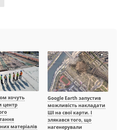
вом хочуть
Google Earth запустив
и центр
можливість накладати
ого
ШІ на свої карти. І
тання
злякався того, що
них матеріалів
нагенерували