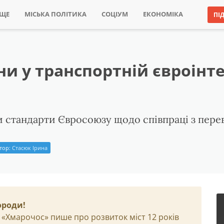
ИЩЕ
МІСЬКА ПОЛІТИКА
СОЦІУМ
ЕКОНОМІКА
ПІ
ни у транспортній євроінте
и стандарти Євросоюзу щодо співпраці з пере
тор:
Стасюк Ірина
ороди!
 «Хмарочос» пише про розвиток міст 12 років