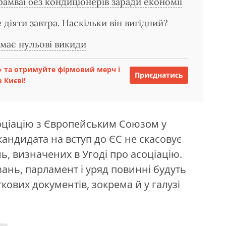
амваї без кондиціонерів заради економії
діяти завтра. Наскільки він вигідний?
 має нульові викиди
 та отримуйте фірмовий мерч і
Приєднатись
 Києві!
соціацію з Європейським Союзом у
 кандидата на вступ до ЄС не скасовує
ь, визначених в Угоді про асоціацію.
зань, парламент і уряд повинні будуть
кових документів, зокрема й у галузі