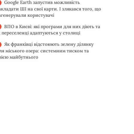
Google Earth запустив можливість
акладати ШІ на свої карти. І злякався того, що
агенерували користувачі
ВПО в Києві: які програми для них діють та
к переселенці адаптуються у столиці
Як франківці відстоюють зелену ділянку
іля міського озера: системним тиском та
ізією майбутнього