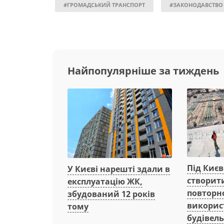
#ГРОМАДСЬКИЙ ТРАНСПОРТ
#ЗАКОНОДАВСТВО
Найпопулярніше за тиждень
Під Киє
У Києві нарешті здали в
створит
експлуатацію ЖК,
повторн
збудований 12 років
викорис
тому
будівель