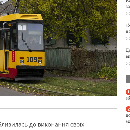
К
з
6 
«У
н
6 
Д
е
6 
з
п
м
близилась до виконання своїх