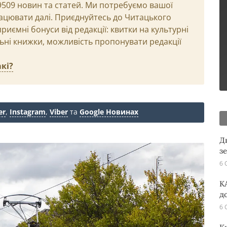
29509 новин та статей. Ми потребуємо вашої
ацювати далі. Приєднуйтесь до Читацького
иємні бонуси від редакції: квитки на культурні
льні книжки, можливість пропонувати редакції
кі?
er
,
Instagram
,
Viber
та
Google Новинах
Д
з
6 
K
д
6 