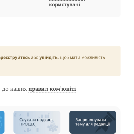
користувачі
ареєструйтесь
або
увійдіть
, щоб мати можливість
о до наших
правил ком’юніті