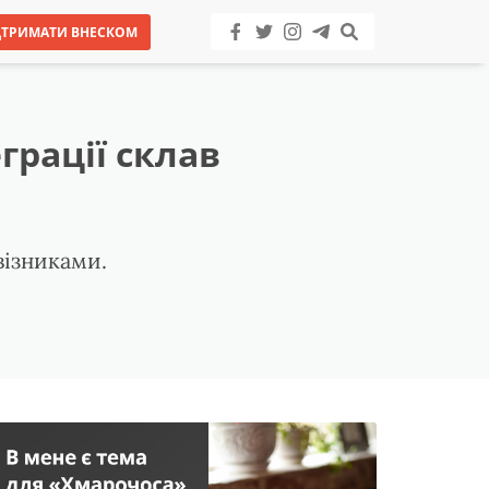
ДТРИМАТИ ВНЕСКОМ
грації склав
візниками.