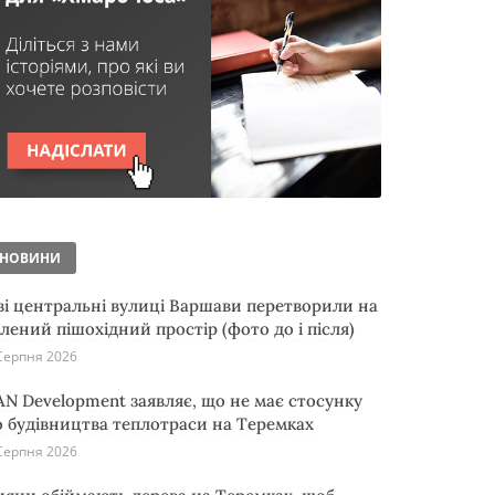
НОВИНИ
ві центральні вулиці Варшави перетворили на
елений пішохідний простір (фото до і після)
Серпня 2026
AN Development заявляє, що не має стосунку
о будівництва теплотраси на Теремках
Серпня 2026