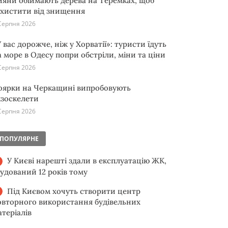
ияни обіймають дерева на Теремках, щоб
ахистити від знищення
Серпня 2026
 вас дорожче, ніж у Хорватії»: туристи їдуть
а море в Одесу попри обстріли, міни та ціни
Серпня 2026
оярки на Черкащині випробовують
кзоскелети
Серпня 2026
ПОПУЛЯРНЕ
У Києві нарешті здали в експлуатацію ЖК,
будований 12 років тому
Під Києвом хочуть створити центр
овторного використання будівельних
атеріалів