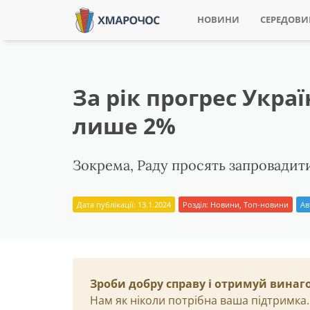
НОВИНИ
СЕРЕДОВ
За рік прогрес Украї
лише 2%
Зокрема, Раду просять запровадит
Дата публікації: 13.1.2024
Розділ:
Новини
,
Топ-новини
Ав
Зроби добру справу і отримуй винаг
Нам як ніколи потрібна ваша підтримка.