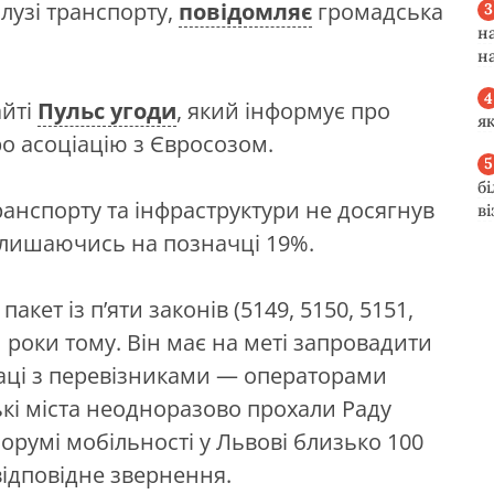
алузі транспорту,
повідомляє
громадська
н
н
айті
Пульс угоди
, який інформує про
я
о асоціацію з Євросозом.
б
ранспорту та інфраструктури не досягнув
в
залишаючись на позначці 19%.
пакет із п’яти законів (5149, 5150, 5151,
 роки тому. Він має на меті запровадити
аці з перевізниками — операторами
ькі міста неодноразово прохали Раду
орумі мобільності у Львові близько 100
 відповідне звернення.