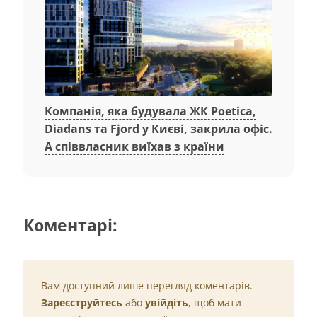
Компанія, яка будувала ЖК Poetica,
Diadans та Fjord у Києві, закрила офіс.
А співвласник виїхав з країни
Коментарі:
Вам доступний лише перегляд коментарів.
Зареєструйтесь
або
увійдіть
, щоб мати