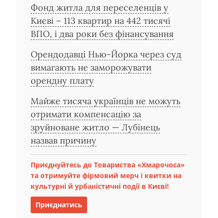
Фонд житла для переселенців у
Києві – 113 квартир на 442 тисячі
ВПО, і два роки без фінансування
Орендодавці Нью-Йорка через суд
вимагають не заморожувати
орендну плату
Майже тисяча українців не можуть
отримати компенсацію за
зруйноване житло — Лубінець
назвав причину
Приєднуйтесь до Товариства «Хмарочоса»
та отримуйте фірмовий мерч і квитки на
культурні й урбаністичні події в Києві!
Приєднатись