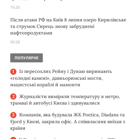
10:20
Після атаки РФ на Київ 8 липня озеро Кирилівське
та струмок Сирець знову забруднені
нафтопродуктами
09:28
ПОПУЛЯРНЕ
Із пересохлих Рейну і Дунаю виринають
«голодні камені», давньоримські мости,
нацистські кораблі й мамонти
Журналісти виміряли температуру в метро,
трамваї й автобусі Києва і здивувалися
Компанія, яка будувала ЖК Poetica, Diadans та
Fjord у Києві, закрила офіс. А співвласник виїхав з
країни