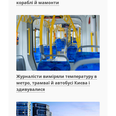
кораблі й мамонти
Журналісти виміряли температуру в
метро, трамваї й автобусі Києва і
здивувалися