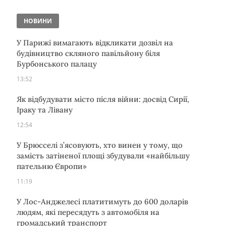
НОВИНИ
У Парижі вимагають відкликати дозвіл на
будівництво скляного павільйону біля
Бурбонського палацу
13:52
Як відбудувати місто після війни: досвід Сирії,
Іраку та Лівану
12:54
У Брюсселі з’ясовують, хто винен у тому, що
замість затіненої площі збудували «найбільшу
пательню Європи»
11:19
У Лос-Анджелесі платитимуть до 600 доларів
людям, які пересядуть з автомобіля на
громадський транспорт