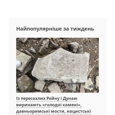
Найпопулярніше за тиждень
Із пересохлих Рейну і Дунаю
виринають «голодні камені»,
давньоримські мости, нацистські