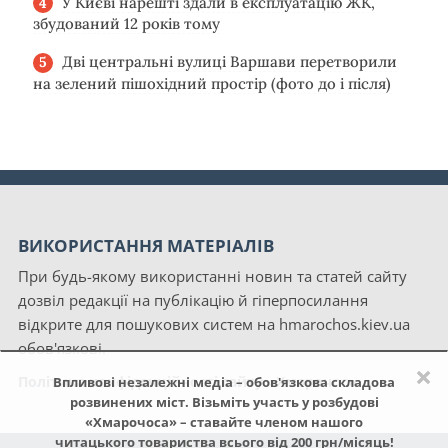
У Києві нарешті здали в експлуатацію ЖК,
збудований 12 років тому
Дві центральні вулиці Варшави перетворили
на зелений пішохідний простір (фото до і після)
ВИКОРИСТАННЯ МАТЕРІАЛІВ
При будь-якому використанні новин та статей сайту
дозвіл редакції на публікацію й гіперпосилання
відкрите для пошукових систем на hmarochos.kiev.ua
обов'язкові.
×
Політика конфіденційності сайту «Хмарочос»
Впливові незалежні медіа – обов'язкова складова
розвинених міст. Візьміть участь у розбудові
«Хмарочоса» – ставайте членом нашого
читацького товариства всього від 200 грн/місяць!