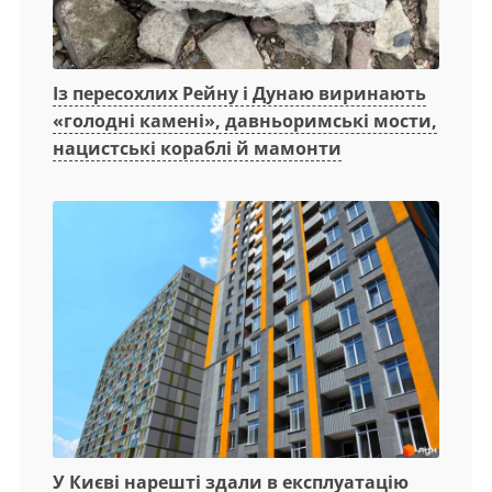
Із пересохлих Рейну і Дунаю виринають
«голодні камені», давньоримські мости,
нацистські кораблі й мамонти
У Києві нарешті здали в експлуатацію