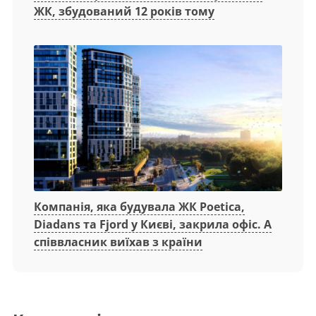
ЖК, збудований 12 років тому
Компанія, яка будувала ЖК Poetica,
Diadans та Fjord у Києві, закрила офіс. А
співвласник виїхав з країни