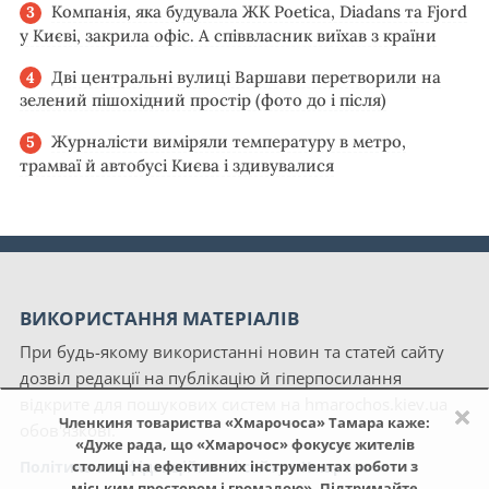
Компанія, яка будувала ЖК Poetica, Diadans та Fjord
у Києві, закрила офіс. А співвласник виїхав з країни
Дві центральні вулиці Варшави перетворили на
зелений пішохідний простір (фото до і після)
Журналісти виміряли температуру в метро,
трамваї й автобусі Києва і здивувалися
ВИКОРИСТАННЯ МАТЕРІАЛІВ
При будь-якому використанні новин та статей сайту
дозвіл редакції на публікацію й гіперпосилання
відкрите для пошукових систем на hmarochos.kiev.ua
×
Членкиня товариства «Хмарочоса» Тамара каже:
обов'язкові.
«Дуже рада, що «Хмарочос» фокусує жителів
Політика конфіденційності сайту «Хмарочос»
столиці на ефективних інструментах роботи з
міським простором і громадою». Підтримайте