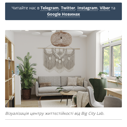
Читайте нас в
Telegram
,
Twitter
,
Instagram
,
Viber
та
Google Новинах
Візуалізація центру життєстійкості від Big City Lab.