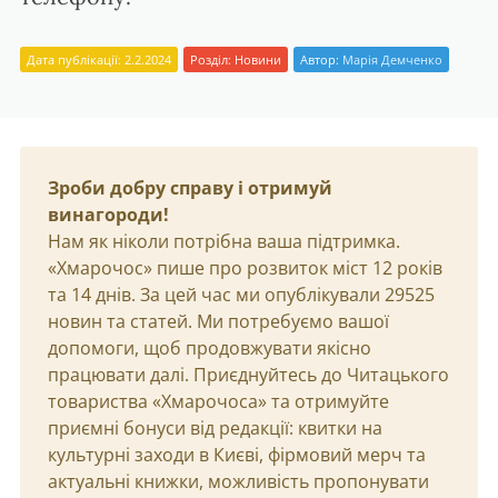
Дата публікації: 2.2.2024
Розділ:
Новини
Автор:
Марія Демченко
Зроби добру справу і отримуй
винагороди!
Нам як ніколи потрібна ваша підтримка.
«Хмарочос» пише про розвиток міст 12 років
та 14 днів. За цей час ми опублікували 29525
новин та статей. Ми потребуємо вашої
допомоги, щоб продовжувати якісно
працювати далі. Приєднуйтесь до Читацького
товариства «Хмарочоса» та отримуйте
приємні бонуси від редакції: квитки на
культурні заходи в Києві, фірмовий мерч та
актуальні книжки, можливість пропонувати