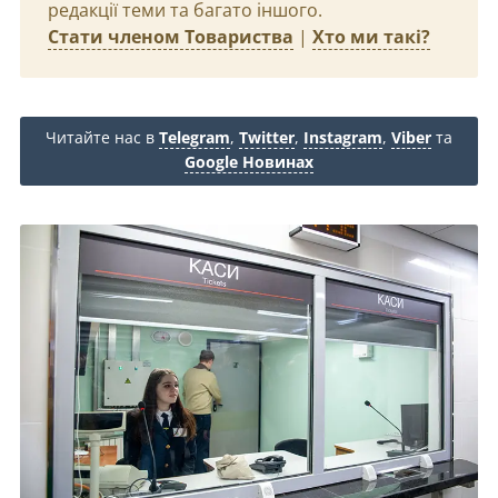
редакції теми та багато іншого.
Стати членом Товариства
|
Хто ми такі?
Читайте нас в
Telegram
,
Twitter
,
Instagram
,
Viber
та
Google Новинах