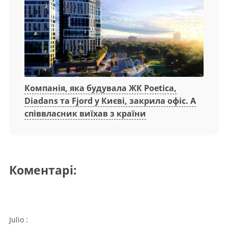
Компанія, яка будувала ЖК Poetica,
Diadans та Fjord у Києві, закрила офіс. А
співвласник виїхав з країни
Коментарі:
Julio
: