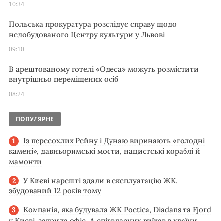
10:34
Польська прокуратура розслідує справу щодо
недобудованого Центру культури у Львові
09:10
В арештованому готелі «Одеса» можуть розмістити
внутрішньо переміщених осіб
08:24
ПОПУЛЯРНЕ
Із пересохлих Рейну і Дунаю виринають «голодні
камені», давньоримські мости, нацистські кораблі й
мамонти
У Києві нарешті здали в експлуатацію ЖК,
збудований 12 років тому
Компанія, яка будувала ЖК Poetica, Diadans та Fjord
у Києві, закрила офіс. А співвласник виїхав з країни