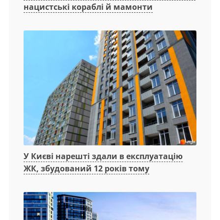
нацистські кораблі й мамонти
У Києві нарешті здали в експлуатацію
ЖК, збудований 12 років тому