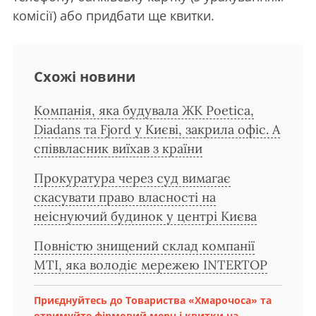
комісії) або придбати ще квитки.
Схожі новини
Компанія, яка будувала ЖК Poetica,
Diadans та Fjord у Києві, закрила офіс. А
співвласник виїхав з країни
Прокуратура через суд вимагає
скасувати право власності на
неіснуючий будинок у центрі Києва
Повністю знищений склад компанії
MTI, яка володіє мережею INTERTOP
Приєднуйтесь до Товариства «Хмарочоса» та
отримуйте фірмовий мерч і квитки на