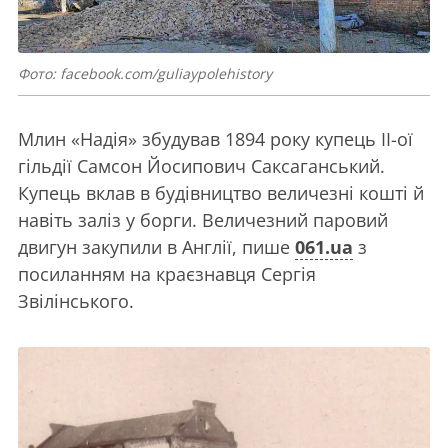
Фото: facebook.com/guliaypolehistory
Млин «Надія» збудував 1894 року купець ІІ-ої
гільдії Самсон Йосипович Саксаганський.
Купець вклав в будівництво величезні кошті й
навіть заліз у борги. Величезний паровий
двигун закупили в Англії, пише
061.ua
з
посиланням на краєзнавця Сергія
Звілінського.