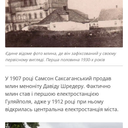
Єдине відоме фото млина, де він зафіксований у своєму
первісному вигляді. Перша половина 1930-х років
У 1907 році Самсон Саксаганський продав
млин меноніту Давіду Шредеру. Фактично
млин став і першою електростанцією
Гуляйполя, адже у 1912 році при ньому
відкрилась центральна електростанція міста.