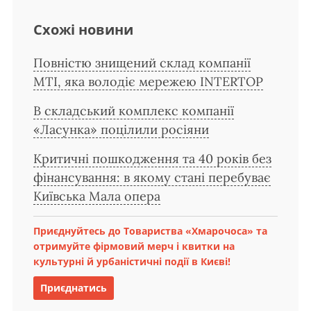
Схожі новини
Повністю знищений склад компанії
MTI, яка володіє мережею INTERTOP
В складський комплекс компанії
«Ласунка» поцілили росіяни
Критичні пошкодження та 40 років без
фінансування: в якому стані перебуває
Київська Мала опера
Приєднуйтесь до Товариства «Хмарочоса» та
отримуйте фірмовий мерч і квитки на
культурні й урбаністичні події в Києві!
Приєднатись