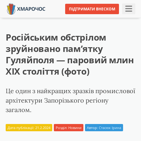
ПІДТРИМАТИ ВНЕСКОМ
Російським обстрілом
зруйновано пам’ятку
Гуляйполя — паровий млин
ХІХ століття (фото)
Це один з найкращих зразків промислової
архітектури Запорізького регіону
загалом.
Дата публікації: 21.2.2024
Розділ:
Новини
Автор:
Стасюк Ірина