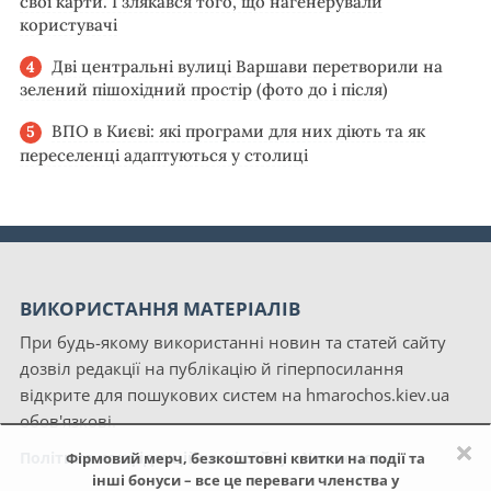
свої карти. І злякався того, що нагенерували
користувачі
Дві центральні вулиці Варшави перетворили на
зелений пішохідний простір (фото до і після)
ВПО в Києві: які програми для них діють та як
переселенці адаптуються у столиці
ВИКОРИСТАННЯ МАТЕРІАЛІВ
При будь-якому використанні новин та статей сайту
дозвіл редакції на публікацію й гіперпосилання
відкрите для пошукових систем на hmarochos.kiev.ua
обов'язкові.
×
Політика конфіденційності сайту «Хмарочос»
Фірмовий мерч, безкоштовні квитки на події та
інші бонуси – все це переваги членства у