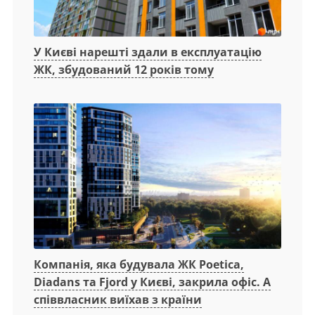
У Києві нарешті здали в експлуатацію
ЖК, збудований 12 років тому
Компанія, яка будувала ЖК Poetica,
Diadans та Fjord у Києві, закрила офіс. А
співвласник виїхав з країни