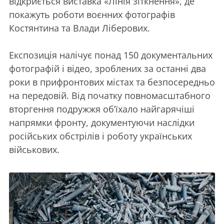
відкриється виставка «Лінія зіткнення», де
покажуть роботи воєнних фотографів
Костянтина та Влади Ліберових.
Експозиція налічує понад 150 документальних
фотографій і відео, зроблених за останні два
роки в прифронтових містах та безпосередньо
на передовій. Від початку повномасштабного
вторгення подружжя об’їхало найгарячіші
напрямки фронту, документуючи наслідки
російських обстрілів і роботу українських
військових.