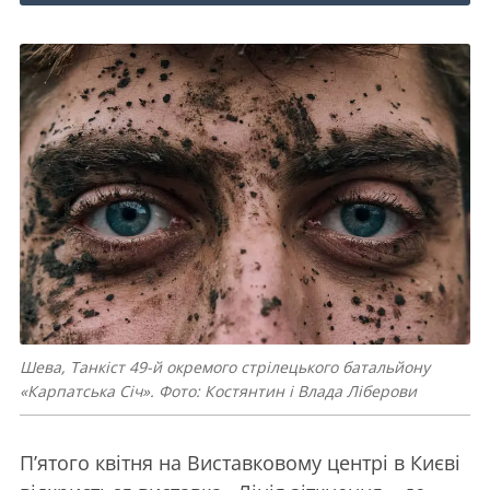
Шева, Танкіст 49-й окремого стрілецького батальйону
«Карпатська Січ». Фото: Костянтин і Влада Ліберови
П’ятого квітня на Виставковому центрі в Києві