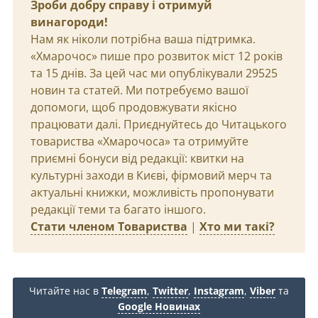
Зроби добру справу і отримуй
винагороди!
Нам як ніколи потрібна ваша підтримка.
«Хмарочос» пише про розвиток міст 12 років
та 15 днів. За цей час ми опублікували 29525
новин та статей. Ми потребуємо вашої
допомоги, щоб продовжувати якісно
працювати далі. Приєднуйтесь до Читацького
товариства «Хмарочоса» та отримуйте
приємні бонуси від редакції: квитки на
культурні заходи в Києві, фірмовий мерч та
актуальні книжки, можливість пропонувати
редакції теми та багато іншого.
Стати членом Товариства
|
Хто ми такі?
Читайте нас в
Telegram
,
Twitter
,
Instagram
,
Viber
та
Google Новинах