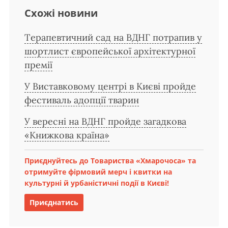
Схожі новини
Терапевтичний сад на ВДНГ потрапив у
шортлист європейської архітектурної
премії
У Виставковому центрі в Києві пройде
фестиваль адопції тварин
У вересні на ВДНГ пройде загадкова
«Книжкова країна»
Приєднуйтесь до Товариства «Хмарочоса» та
отримуйте фірмовий мерч і квитки на
культурні й урбаністичні події в Києві!
Приєднатись