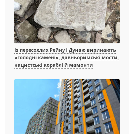
Із пересохлих Рейну і Дунаю виринають
«голодні камені», давньоримські мости,
нацистські кораблі й мамонти