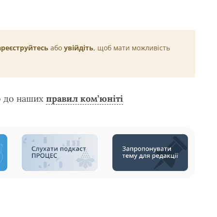
ареєструйтесь
або
увійдіть
, щоб мати можливість
о до наших
правил ком’юніті