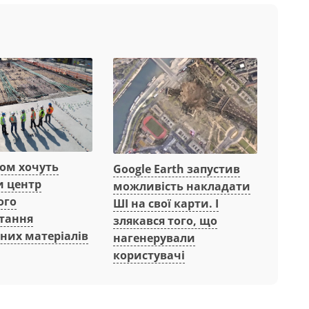
вом хочуть
Google Earth запустив
и центр
можливість накладати
ого
ШІ на свої карти. І
тання
злякався того, що
них матеріалів
нагенерували
користувачі