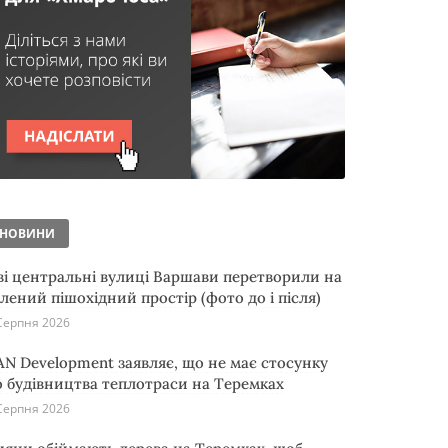
НОВИНИ
ві центральні вулиці Варшави перетворили на
елений пішохідний простір (фото до і після)
Серпня 2026
AN Development заявляє, що не має стосунку
о будівництва теплотраси на Теремках
Серпня 2026