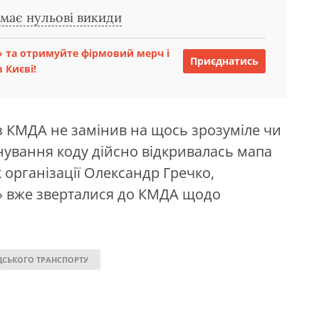
 має нульові викиди
 та отримуйте фірмовий мерч і
Приєднатись
 Києві!
 з КМДА не замінив на щось зрозуміле чи
нування коду дійсно відкривалась мапа
 організації Олександр Гречко,
» вже зверталися до КМДА щодо
ДСЬКОГО ТРАНСПОРТУ