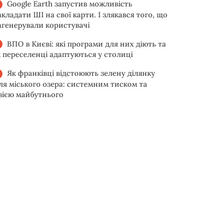
Google Earth запустив можливість
акладати ШІ на свої карти. І злякався того, що
агенерували користувачі
ВПО в Києві: які програми для них діють та
к переселенці адаптуються у столиці
Як франківці відстоюють зелену ділянку
іля міського озера: системним тиском та
ізією майбутнього