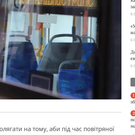
К
з
6 
«У
н
6 
Д
е
6 
з
п
м
лягати на тому, аби під час повітряної