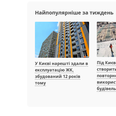
Найпопулярніше за тиждень
Під Киє
У Києві нарешті здали в
створит
експлуатацію ЖК,
повторн
збудований 12 років
викорис
тому
будівель