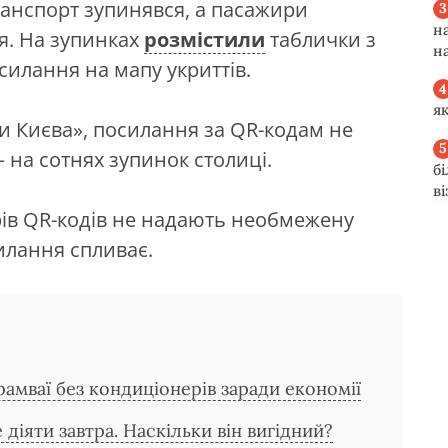
анспорт зупинявся, а пасажири
н
я. На зупинках
розмістили
таблички з
н
силання на мапу укриттів.
я
 Києва», посилання за QR-кодам не
 на сотнях зупинок столиці.
б
в
рів QR-кодів не надають необмежену
силання спливає.
амваї без кондиціонерів заради економії
діяти завтра. Наскільки він вигідний?