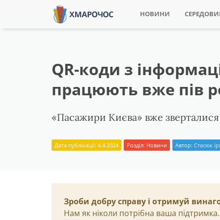
НОВИНИ
СЕРЕДОВ
QR-коди з інформац
працюють вже пів р
«Пасажири Києва» вже зверталися 
Дата публікації: 4.4.2024
Розділ:
Новини
Автор:
Стасюк І
Зроби добру справу і отримуй винаг
Нам як ніколи потрібна ваша підтримка.