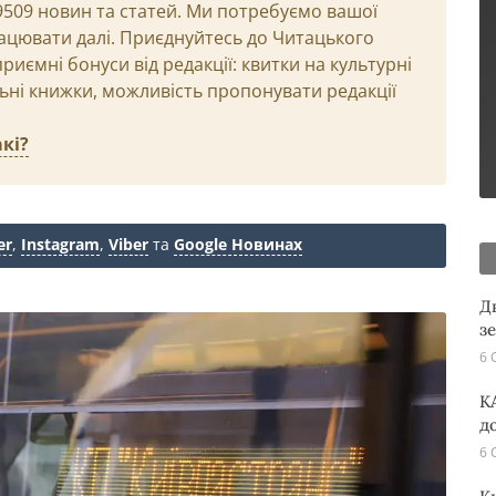
29509 новин та статей. Ми потребуємо вашої
ацювати далі. Приєднуйтесь до Читацького
иємні бонуси від редакції: квитки на культурні
льні книжки, можливість пропонувати редакції
кі?
er
,
Instagram
,
Viber
та
Google Новинах
Д
з
6 
K
д
6 