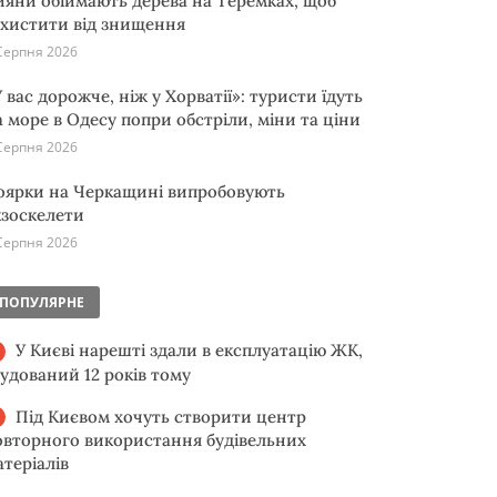
ияни обіймають дерева на Теремках, щоб
ахистити від знищення
Серпня 2026
 вас дорожче, ніж у Хорватії»: туристи їдуть
а море в Одесу попри обстріли, міни та ціни
Серпня 2026
оярки на Черкащині випробовують
кзоскелети
Серпня 2026
ПОПУЛЯРНЕ
У Києві нарешті здали в експлуатацію ЖК,
будований 12 років тому
Під Києвом хочуть створити центр
овторного використання будівельних
атеріалів