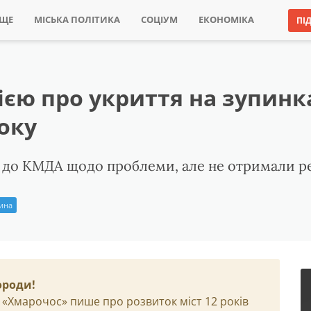
ИЩЕ
МІСЬКА ПОЛІТИКА
СОЦІУМ
ЕКОНОМІКА
ПІ
ією про укриття на зупинк
оку
до КМДА щодо проблеми, але не отримали ре
рина
ороди!
 «Хмарочос» пише про розвиток міст 12 років