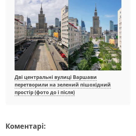
Дві центральні вулиці Варшави
перетворили на зелений пішохідний
простір (фото до і після)
Коментарі: