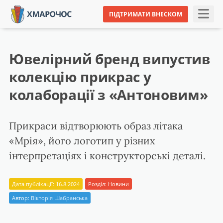
ПІДТРИМАТИ ВНЕСКОМ
Ювелірний бренд випустив
колекцію прикрас у
колаборації з «Антоновим»
Прикраси відтворюють образ літака
«Мрія», його логотип у різних
інтерпретаціях і конструкторські деталі.
Дата публікації: 16.8.2024
Розділ:
Новини
Автор:
Вікторія Шабранська