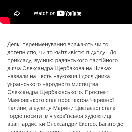
Деякі перейменування вражають чи то
дотепністю, чи то кмітливістю підходу. До
прикладу, вулицю радянського партійного
діяча Олександра Щербакова на Нивках
назвали на честь науковця і дослідника
українського народного мистецтва
Олександра Щербаківського. Проспект
Маяковського став проспектом Червоної
Калини, а вулиця Марини Цвєтаєвої стала
гордо носити ім’я української художниці
авангардистки Олександри Екстер. Багато де
повертають історичні назви – так площа