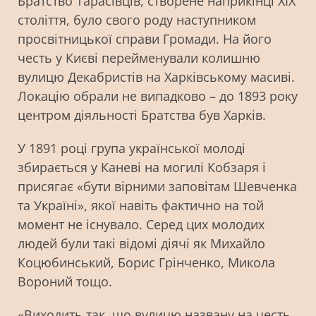
Братство Тарасівців, створене наприкінці XIX
століття, було свого роду наступником
просвітницької справи Громади. На його
честь у Києві перейменували колишню
вулицю Декабристів на Харківському масиві.
Локацію обрали не випадково – до 1893 року
центром діяльності Братства був Харків.
У 1891 році група української молоді
збирається у Каневі на могилі Кобзаря і
присягає «бути вірними заповітам Шевченка
та Україні», якої навіть фактично на той
момент не існувало. Серед цих молодих
людей були такі відомі діячі як Михайло
Коцюбинський, Борис Грінченко, Микола
Вороний тощо.
«Виходить так, що вулицю названу на честь