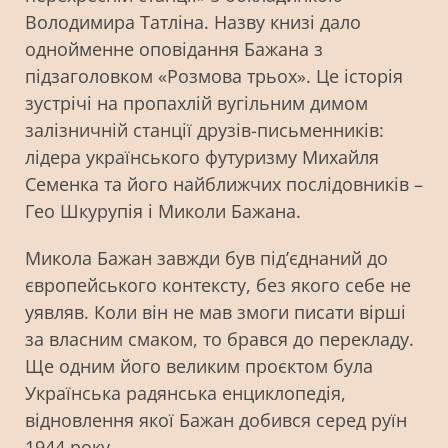
Володимира Татліна. Назву книзі дало
однойменне оповідання Бажана з
підзаголовком «Розмова трьох». Це історія
зустрічі на пропахлій вугільним димом
залізничній станції друзів-письменників:
лідера українського футуризму Михайля
Семенка та його найближчих послідовників –
Гео Шкурупія і Миколи Бажана.
Микола Бажан завжди був під’єднаний до
європейського контексту, без якого себе не
уявляв. Коли він не мав змоги писати вірші
за власним смаком, то брався до перекладу.
Ще одним його великим проєктом була
Українська радянська енциклопедія,
відновлення якої Бажан добився серед руїн
1944 року.