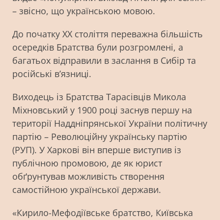
– звісно, що українською мовою.
До початку XX століття переважна більшість
осередків Братства були розгромлені, а
багатьох відправили в заслання в Сибір та
російські в’язниці.
Виходець із Братства Тарасівців Микола
Міхновський у 1900 році заснув першу на
території Наддніпрянської України політичну
партію – Революційну українську партію
(РУП). У Харкові він вперше виступив із
публічною промовою, де як юрист
обґрунтував можливість створення
самостійною української держави.
«Кирило-Мефодіївське братство, Київська