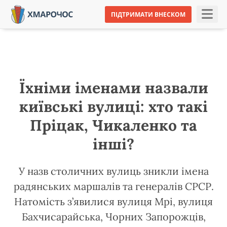
ПІДТРИМАТИ ВНЕСКОМ
Їхніми іменами назвали
київські вулиці: хто такі
Пріцак, Чикаленко та
інші?
У назв столичних вулиць зникли імена
радянських маршалів та генералів СРСР.
Натомість з’явилися вулиця Мрі, вулиця
Бахчисарайська, Чорних Запорожців,