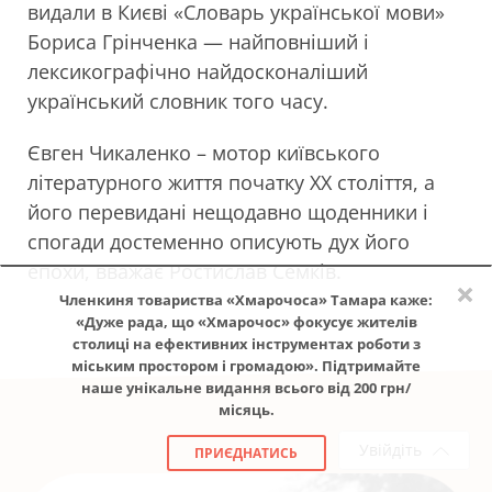
видали в Києві «Словарь української мови»
Бориса Грінченка — найповніший і
лексикографічно найдосконаліший
український словник того часу.
Євген Чикаленко – мотор київського
літературного життя початку XX століття, а
його перевидані нещодавно щоденники і
спогади достеменно описують дух його
епохи, вважає Ростислав Семків.
×
Членкиня товариства «Хмарочоса» Тамара каже:
«Дуже рада, що «Хмарочос» фокусує жителів
столиці на ефективних інструментах роботи з
міським простором і громадою». Підтримайте
наше унікальне видання всього від 200 грн/
місяць.
Увійдіть
ПРИЄДНАТИСЬ