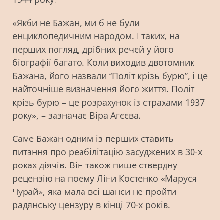
«Якби не Бажан, ми б не були
енциклопедичним народом. І таких, на
перших погляд, дрібних речей у його
біографії багато. Коли виходив двотомник
Бажана, його назвали “Політ крізь бурю”, і це
найточніше визначення його життя. Політ
крізь бурю – це розрахунок із страхами 1937
року», – зазначає Віра Агєєва.
Саме Бажан одним із перших ставить
питання про реабілітацію засуджених в 30-х
роках діячів. Він також пише ствердну
рецензію на поему Ліни Костенко «Маруся
Чурай», яка мала всі шанси не пройти
радянську цензуру в кінці 70-х років.