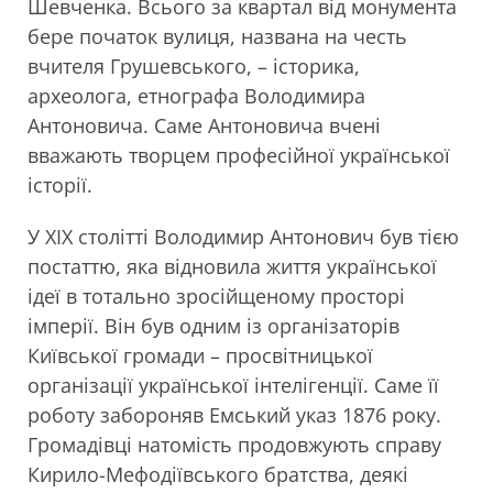
Шевченка. Всього за квартал від монумента
бере початок вулиця, названа на честь
вчителя Грушевського, – історика,
археолога, етнографа Володимира
Антоновича. Саме Антоновича вчені
вважають творцем професійної української
історії.
У XIX столітті Володимир Антонович був тією
постаттю, яка відновила життя української
ідеї в тотально зросійщеному просторі
імперії. Він був одним із організаторів
Київської громади – просвітницької
організації української інтелігенції. Саме її
роботу забороняв Емський указ 1876 року.
Громадівці натомість продовжують справу
Кирило-Мефодіївського братства, деякі