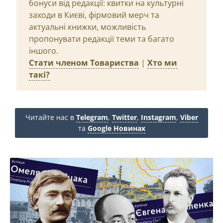
бонуси від редакції: квитки на культурні
заходи в Києві, фірмовий мерч та
актуальні книжки, можливість
пропонувати редакції теми та багато
іншого.
Стати членом Товариства
|
Хто ми
такі?
Читайте нас в
Telegram
,
Twitter
,
Instagram
,
Viber
та
Google Новинах