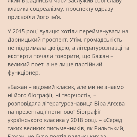
який в радянські часи заслужив собі славу
класика соцреалізму, проспекту одразу
присвоїли його ім’я.
У 2015 році вулицю хотіли перейменувати на
Дарницький проспект. Утім, громадськість
не підтримала цю ідею, а літературознавці та
експерти почали говорити, що Бажан –
великий поет, а не лише партійний
функціонер.
«Бажан – відомий класик, але ми не знаємо
ні його біографії, ні творчості», –
розповідала літературознавиця Віра Агєєва
на презентації нетипової біографії
українського класика у 2018 році. – «Серед
таких великих письменників, як Рильський,
Бажан, не було поетів радянських за