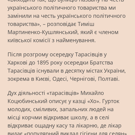
українського політичного товариства ми
замінили на честь українського політичного
товариства», – розповідає Тиміш
Мартиненко-Кушлянський, який є членом
київської комісії з найменування.
Після розгрому осередку Тарасівців у
Харкові до 1895 року осередки Братства
Тарасівців існували в десятку містах України,
зокрема в Києві, Одесі, Чернігові, Полтаві.
Дух діяльності «тарасівців» Михайло
Коцюбинський описує у казці «Хо». Гурток
молодих, сміливих, запальних людей на
місці корчми відкриває школу, а в селі
відкриває ощадну касу та лікарню, де лікар
видає «популярний виклад гігієни для селян»