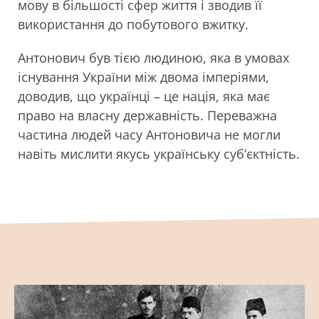
мову в більшості сфер життя і зводив її
використання до побутового вжитку.
Антонович був тією людиною, яка в умовах
існування України між двома імперіями,
доводив, що українці – це нація, яка має
право на власну державність. Переважна
частина людей часу Антоновича не могли
навіть мислити якусь українську суб’єктність.