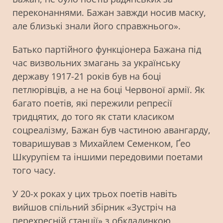
переконаннями. Бажан завжди носив маску,
але близькі знали його справжнього».
Батько партійного функціонера Бажана під
час визвольних змагань за українську
державу 1917-21 років був на боці
петлюрівців, а не на боці Червоної армії. Як
багато поетів, які пережили репресії
тридцятих, до того як стати класиком
соцреалізму, Бажан був частиною авангарду,
товаришував з Михайлем Семенком, Ґео
Шкурупієм та іншими передовими поетами
того часу.
У 20-х роках у цих трьох поетів навіть
вийшов спільний збірник «Зустріч на
перехресній станції» з обкладинкою