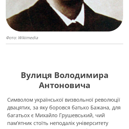
Фото: Wikimedia
Вулиця Володимира
Антоновича
Символом української визвольної революції
двацятих, за яку боровся батько Бажана, для
багатьох є Михайло Грушевський, чий
пам’ятник стоїть неподалік університету