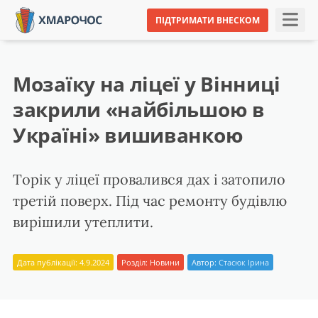
ПІДТРИМАТИ ВНЕСКОМ
Мозаїку на ліцеї у Вінниці
закрили «найбільшою в
Україні» вишиванкою
Торік у ліцеї провалився дах і затопило
третій поверх. Під час ремонту будівлю
вирішили утеплити.
Дата публікації: 4.9.2024
Розділ:
Новини
Автор:
Стасюк Ірина