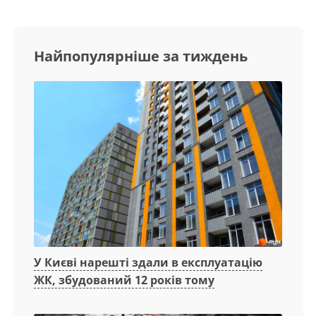
Найпопулярніше за тиждень
У Києві нарешті здали в експлуатацію
ЖК, збудований 12 років тому