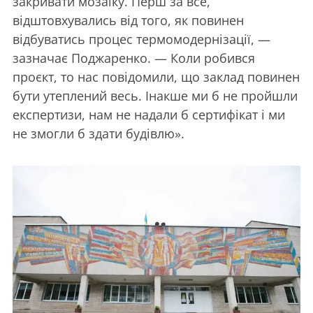
закривати мозаїку. Перш за все,
відштовхувались від того, як повинен
відбуватись процес термомодернізації, —
зазначає Поджаренко. — Коли робився
проєкт, то нас повідомили, що заклад повинен
бути утеплений весь. Інакше ми б не пройшли
експертизи, нам не надали б сертифікат і ми
не змогли б здати будівлю».