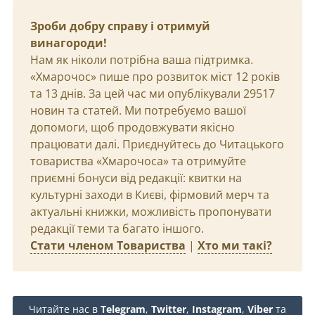
Зроби добру справу і отримуй
винагороди!
Нам як ніколи потрібна ваша підтримка.
«Хмарочос» пише про розвиток міст 12 років
та 13 днів. За цей час ми опублікували 29517
новин та статей. Ми потребуємо вашої
допомоги, щоб продовжувати якісно
працювати далі. Приєднуйтесь до Читацького
товариства «Хмарочоса» та отримуйте
приємні бонуси від редакції: квитки на
культурні заходи в Києві, фірмовий мерч та
актуальні книжки, можливість пропонувати
редакції теми та багато іншого.
Стати членом Товариства
|
Хто ми такі?
Читайте нас в
Telegram
,
Twitter
,
Instagram
,
Viber
та