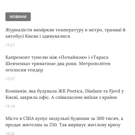
НОВИНИ
Журналісти виміряли температуру в метро, трамваї й
автобусі Києва і здивувалися
15:57
Капремонт тунелю між «Почайною» і «Тараса
Шевченка» триватиме два роки. Метрополітен
оголосив тендер
15:37
Компанія, яка будувала ЖК Poetica, Diadans та Fjord у
Києві, закрила офіс. А співвласник виїхав з країни
15:19
Місто в США купує модульні будинки за 300 тисяч, а
продає жителям за 250. Так вирішує житлову кризу
10:32