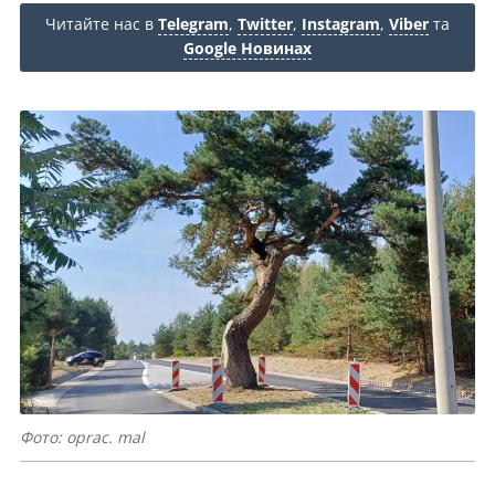
Читайте нас в
Telegram
,
Twitter
,
Instagram
,
Viber
та
Google Новинах
Фото: oprac. mal