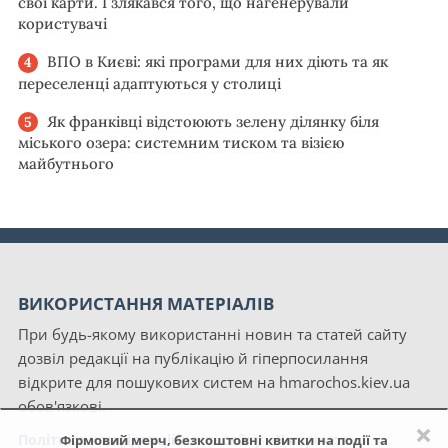
свої карти. І злякався того, що нагенерували
користувачі
ВПО в Києві: які програми для них діють та як
переселенці адаптуються у столиці
Як франківці відстоюють зелену ділянку біля
міського озера: системним тиском та візією
майбутнього
ВИКОРИСТАННЯ МАТЕРІАЛІВ
При будь-якому використанні новин та статей сайту
дозвіл редакції на публікацію й гіперпосилання
відкрите для пошукових систем на hmarochos.kiev.ua
обов'язкові.
×
Політика конфіденційності сайту «Хмарочос»
Фірмовий мерч, безкоштовні квитки на події та