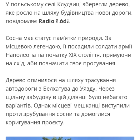
У польському селі Клудзиці зберегли дерево,
яке росло на шляху будівництва нової дороги,
повідомляє
Radio Łódź
.
Сосна має статус пам’ятки природи. За
місцевою легендою, її посадили солдати армії
Наполеона на початку ХІХ століття, прямуючи
на схід, аби позначити своє просування.
Дерево опинилося на шляху трасування
автодороги з Белхатува до Уязду. Через
щільну забудову в цій ділянці було небагато
варіантів. Однак місцеві мешканці виступили
проти зрубування сосни та домоглися
коригування проєкту.