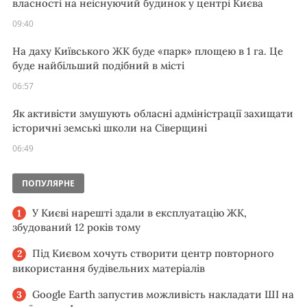
власності на неіснуючий будинок у центрі Києва
09:40
На даху Київського ЖК буде «парк» площею в 1 га. Це
буде найбільший подібний в місті
06:57
Як активісти змушують обласні адміністрації захищати
історичні земські школи на Сіверщині
06:49
ПОПУЛЯРНЕ
У Києві нарешті здали в експлуатацію ЖК,
збудований 12 років тому
Під Києвом хочуть створити центр повторного
використання будівельних матеріалів
Google Earth запустив можливість накладати ШІ на