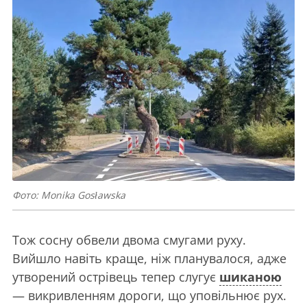
Фото: Monika Gosławska
Тож сосну обвели двома смугами руху.
Вийшло навіть краще, ніж планувалося, адже
утворений острівець тепер слугує
шиканою
— викривленням дороги, що уповільнює рух.