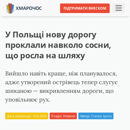
ПІДТРИМАТИ ВНЕСКОМ
У Польщі нову дорогу
проклали навколо сосни,
що росла на шляху
Вийшло навіть краще, ніж планувалося,
адже утворений острівець тепер слугує
шиканою — викривленням дороги, що
уповільнює рух.
Дата публікації: 10.9.2024
Розділ:
Новини
Автор:
Стасюк Ірина