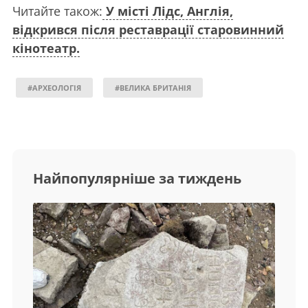
Читайте також:
У місті Лідс, Англія,
відкрився після реставрації старовинний
кінотеатр.
#АРХЕОЛОГІЯ
#ВЕЛИКА БРИТАНІЯ
Найпопулярніше за тиждень