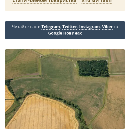
Стати членом Товариства
|
Хто ми такі?
Читайте нас в
Telegram
,
Twitter
,
Instagram
,
Viber
та
Google Новинах