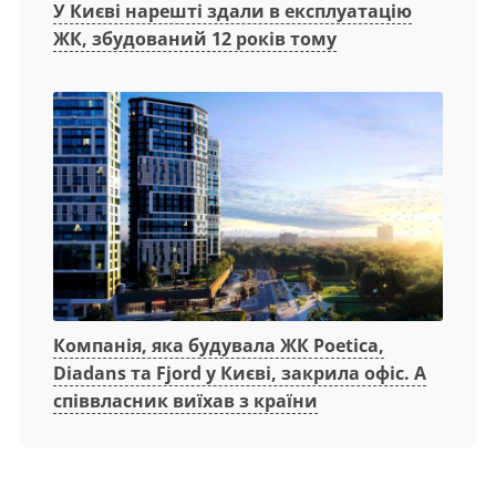
У Києві нарешті здали в експлуатацію
ЖК, збудований 12 років тому
Компанія, яка будувала ЖК Poetica,
Diadans та Fjord у Києві, закрила офіс. А
співвласник виїхав з країни