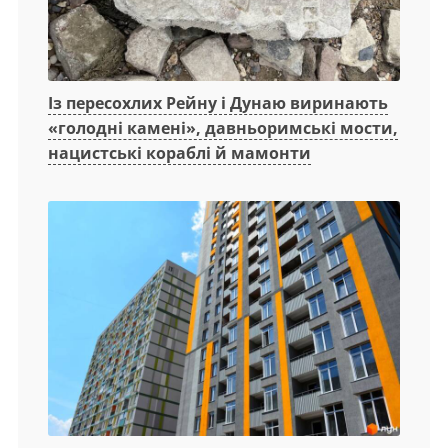
Із пересохлих Рейну і Дунаю виринають
«голодні камені», давньоримські мости,
нацистські кораблі й мамонти