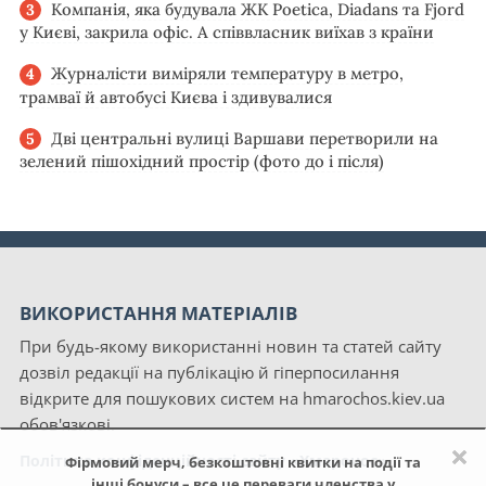
Компанія, яка будувала ЖК Poetica, Diadans та Fjord
у Києві, закрила офіс. А співвласник виїхав з країни
Журналісти виміряли температуру в метро,
трамваї й автобусі Києва і здивувалися
Дві центральні вулиці Варшави перетворили на
зелений пішохідний простір (фото до і після)
ВИКОРИСТАННЯ МАТЕРІАЛІВ
При будь-якому використанні новин та статей сайту
дозвіл редакції на публікацію й гіперпосилання
відкрите для пошукових систем на hmarochos.kiev.ua
обов'язкові.
×
Політика конфіденційності сайту «Хмарочос»
Фірмовий мерч, безкоштовні квитки на події та
інші бонуси – все це переваги членства у