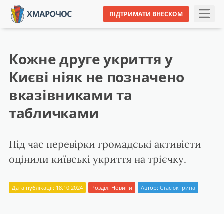
ПІДТРИМАТИ ВНЕСКОМ
Кожне друге укриття у
Києві ніяк не позначено
вказівниками та
табличками
Під час перевірки громадські активісти
оцінили київські укриття на трієчку.
Дата публікації: 18.10.2024
Розділ:
Новини
Автор:
Стасюк Ірина