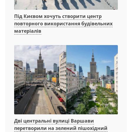
Під Києвом хочуть створити центр
повторного використання будівельних
матеріалів
Дві центральні вулиці Варшави
перетворили на зелений пішохідний