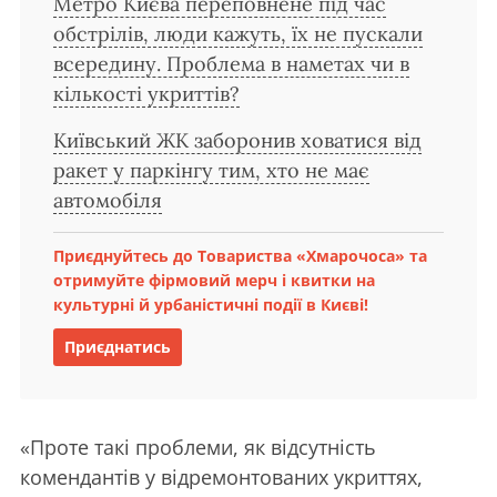
Метро Києва переповнене під час
обстрілів, люди кажуть, їх не пускали
всередину. Проблема в наметах чи в
кількості укриттів?
Київський ЖК заборонив ховатися від
ракет у паркінгу тим, хто не має
автомобіля
Приєднуйтесь до Товариства «Хмарочоса» та
отримуйте фірмовий мерч і квитки на
культурні й урбаністичні події в Києві!
Приєднатись
«Проте такі проблеми, як відсутність
комендантів у відремонтованих укриттях,