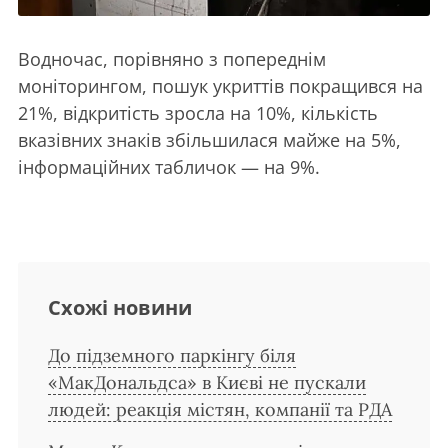
Водночас, порівняно з попереднім
моніторингом, пошук укриттів покращився на
21%, відкритість зросла на 10%, кількість
вказівних знаків збільшилася майже на 5%,
інформаційних табличок — на 9%.
Схожі новини
До підземного паркінгу біля
«МакДональдса» в Києві не пускали
людей: реакція містян, компанії та РДА