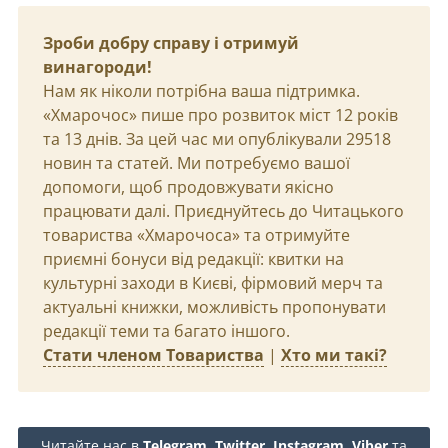
Зроби добру справу і отримуй
винагороди!
Нам як ніколи потрібна ваша підтримка.
«Хмарочос» пише про розвиток міст 12 років
та 13 днів. За цей час ми опублікували 29518
новин та статей. Ми потребуємо вашої
допомоги, щоб продовжувати якісно
працювати далі. Приєднуйтесь до Читацького
товариства «Хмарочоса» та отримуйте
приємні бонуси від редакції: квитки на
культурні заходи в Києві, фірмовий мерч та
актуальні книжки, можливість пропонувати
редакції теми та багато іншого.
Стати членом Товариства
|
Хто ми такі?
Читайте нас в
Telegram
,
Twitter
,
Instagram
,
Viber
та