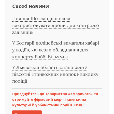
Схожі новини
Поліція Шотландії почала
використовувати дрони для контролю
залізниць
У Болгарії поліцейські вимагали хабарі
у водіїв, які везли обладнання для
концерту Роббі Вільямса
У Львівській області встановили з
півсотні «тривожних кнопок» виклику
поліції
Приєднуйтесь до Товариства «Хмарочоса» та
отримуйте фірмовий мерч і квитки на
культурні й урбаністичні події в Києві!