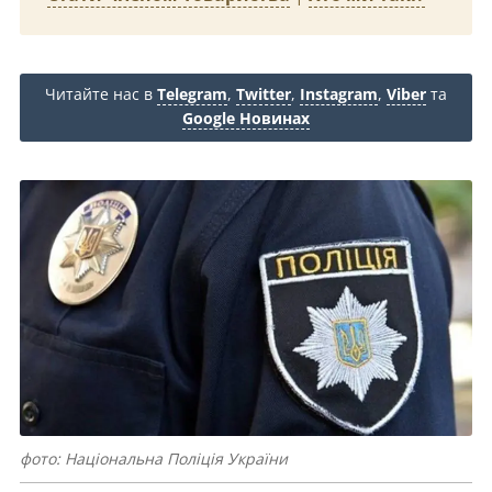
Читайте нас в
Telegram
,
Twitter
,
Instagram
,
Viber
та
Google Новинах
фото: Національна Поліція України