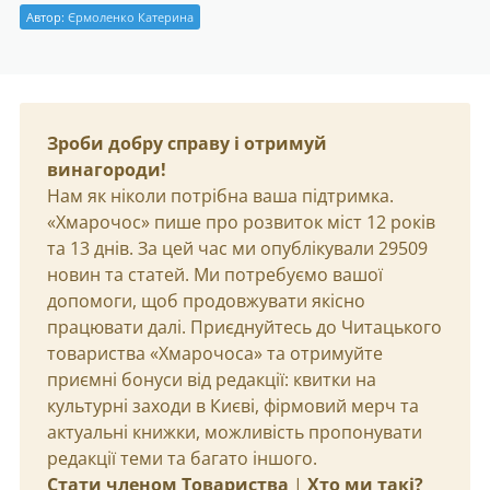
Автор:
Єрмоленко Катерина
Зроби добру справу і отримуй
винагороди!
Нам як ніколи потрібна ваша підтримка.
«Хмарочос» пише про розвиток міст 12 років
та 13 днів. За цей час ми опублікували 29509
новин та статей. Ми потребуємо вашої
допомоги, щоб продовжувати якісно
працювати далі. Приєднуйтесь до Читацького
товариства «Хмарочоса» та отримуйте
приємні бонуси від редакції: квитки на
культурні заходи в Києві, фірмовий мерч та
актуальні книжки, можливість пропонувати
редакції теми та багато іншого.
Стати членом Товариства
|
Хто ми такі?