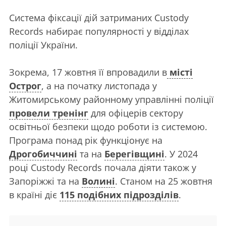
Система фіксації дій затриманих Custody
Records набирає популярності у відділах
поліції України.
Зокрема, 17 жовтня її впровадили в
місті
Острог
, а на початку листопада у
Житомирському районному управлінні поліції
провели тренінг
для офіцерів сектору
освітньої безпеки щодо роботи із системою.
Програма понад рік функціонує на
Дрогобиччині
та на
Берегівщині
. У 2024
році Custody Records почала діяти також у
Запоріжжі та на
Волині
. Станом на 25 жовтня
в країні діє
115 подібних підрозділів
.