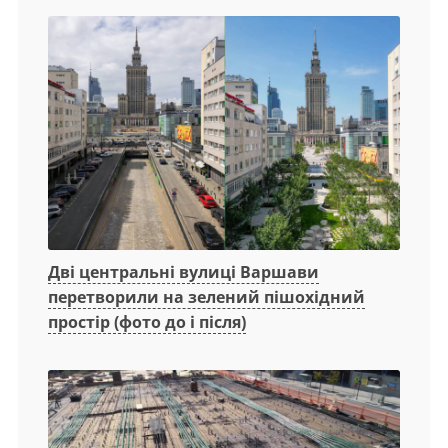
Дві центральні вулиці Варшави
перетворили на зелений пішохідний
простір (фото до і після)