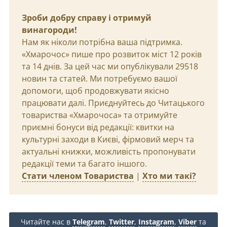
Зроби добру справу і отримуй
винагороди!
Нам як ніколи потрібна ваша підтримка.
«Хмарочос» пише про розвиток міст 12 років
та 14 днів. За цей час ми опублікували 29518
новин та статей. Ми потребуємо вашої
допомоги, щоб продовжувати якісно
працювати далі. Приєднуйтесь до Читацького
товариства «Хмарочоса» та отримуйте
приємні бонуси від редакції: квитки на
культурні заходи в Києві, фірмовий мерч та
актуальні книжки, можливість пропонувати
редакції теми та багато іншого.
Стати членом Товариства
|
Хто ми такі?
Читайте нас в
Telegram
,
Twitter
,
Instagram
,
Viber
та