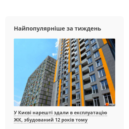
Найпопулярніше за тиждень
У Києві нарешті здали в експлуатацію
ЖК, збудований 12 років тому