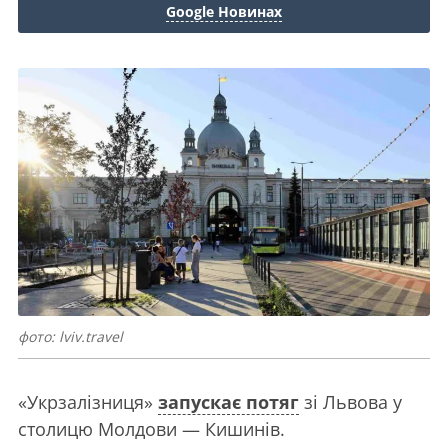
Google Новинах
фото: lviv.travel
«Укрзалізниця»
запускає потяг
зі Львова у
столицю Молдови — Кишинів.