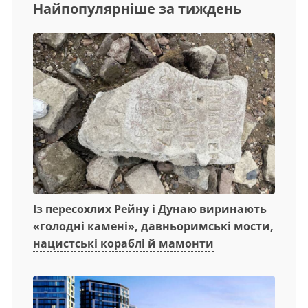
Найпопулярніше за тиждень
Із пересохлих Рейну і Дунаю виринають
«голодні камені», давньоримські мости,
нацистські кораблі й мамонти