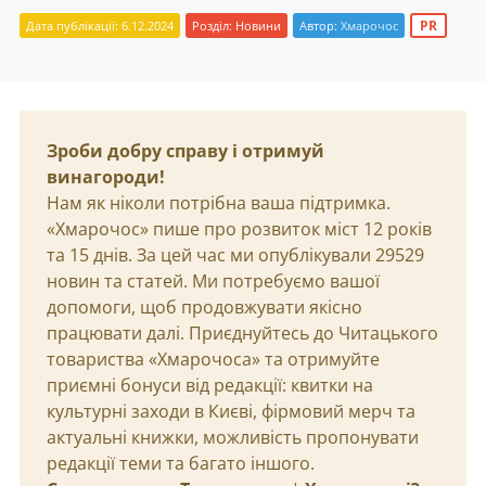
PR
Дата публікації: 6.12.2024
Розділ:
Новини
Автор:
Хмарочос
Зроби добру справу і отримуй
винагороди!
Нам як ніколи потрібна ваша підтримка.
«Хмарочос» пише про розвиток міст 12 років
та 15 днів. За цей час ми опублікували 29529
новин та статей. Ми потребуємо вашої
допомоги, щоб продовжувати якісно
працювати далі. Приєднуйтесь до Читацького
товариства «Хмарочоса» та отримуйте
приємні бонуси від редакції: квитки на
культурні заходи в Києві, фірмовий мерч та
актуальні книжки, можливість пропонувати
редакції теми та багато іншого.