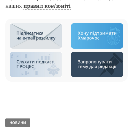
наших
правил ком’юніті
НОВИНИ