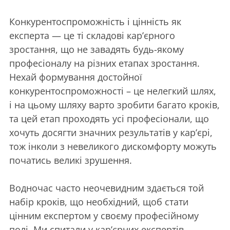
Конкурентоспроможність і цінність як
експерта — це ті складові кар’єрного
зростання, що не завадять будь-якому
професіоналу на різних етапах зростання.
Нехай формування достойної
конкурентоспроможності – це нелегкий шлях,
і на цьому шляху варто зробити багато кроків,
та цей етап проходять усі професіонали, що
хочуть досягти значних результатів у кар’єрі,
тож інколи з невеликого дискомфорту можуть
початись великі зрушення.
Водночас часто неочевидним здається той
набір кроків, що необхідний, щоб стати
цінним експертом у своєму професійному
полі. Ми спитали у кар’єрних експертів