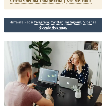
Стати членом Товариства
|
Хто ми такі?
Читайте нас в
Telegram
,
Twitter
,
Instagram
,
Viber
та
Google Новинах