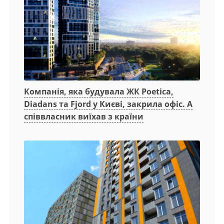
Компанія, яка будувала ЖК Poetica,
Diadans та Fjord у Києві, закрила офіс. А
співвласник виїхав з країни