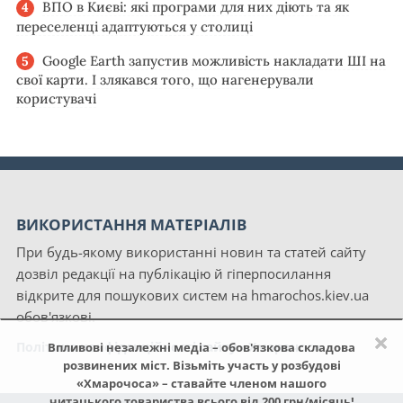
ВПО в Києві: які програми для них діють та як
переселенці адаптуються у столиці
Google Earth запустив можливість накладати ШІ на
свої карти. І злякався того, що нагенерували
користувачі
ВИКОРИСТАННЯ МАТЕРІАЛІВ
При будь-якому використанні новин та статей сайту
дозвіл редакції на публікацію й гіперпосилання
відкрите для пошукових систем на hmarochos.kiev.ua
обов'язкові.
×
Політика конфіденційності сайту «Хмарочос»
Впливові незалежні медіа – обов'язкова складова
розвинених міст. Візьміть участь у розбудові
«Хмарочоса» – ставайте членом нашого
читацького товариства всього від 200 грн/місяць!