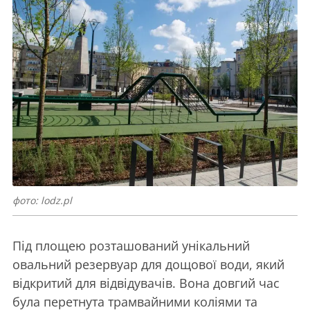
фото: lodz.pl
Під площею розташований унікальний
овальний резервуар для дощової води, який
відкритий для відвідувачів. Вона довгий час
була перетнута трамвайними коліями та