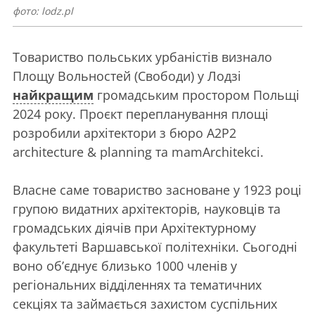
фото: lodz.pl
Товариство польських урбаністів визнало
Площу Вольностей (Свободи) у Лодзі
найкращим
громадським простором Польщі
2024 року. Проєкт перепланування площі
розробили архітектори з бюро A2P2
architecture & planning та mamArchitekci.
Власне саме товариство засноване у 1923 році
групою видатних архітекторів, науковців та
громадських діячів при Архітектурному
факультеті Варшавської політехніки. Сьогодні
воно об’єднує близько 1000 членів у
регіональних відділеннях та тематичних
секціях та займається захистом суспільних