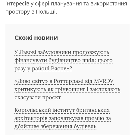
інтересів у сфері планування та використання
простору в Польщі.
Схожі новини
У Львові забудовники продовжують
фінансувати будівництво шкіл: цього
разу у районі Рясне-2
«Диво світу» в Роттердамі від MVRDV
критикують як грінвошинг і закликають
скасувати проєкт
Королівський інститут британських
архітекторів започаткував премію за
дбайливе збереження будівель