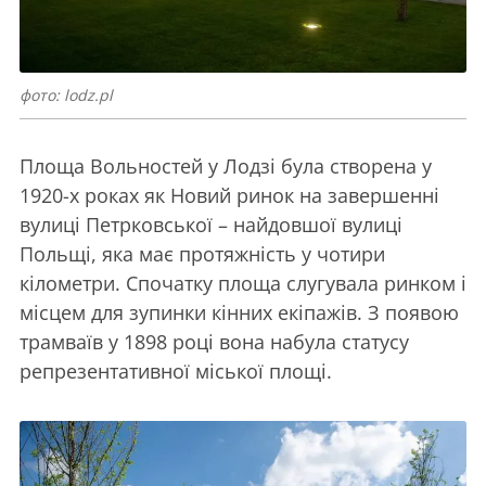
фото: lodz.pl
Площа Вольностей у Лодзі була створена у
1920-х роках як Новий ринок на завершенні
вулиці Петрковської – найдовшої вулиці
Польщі, яка має протяжність у чотири
кілометри. Спочатку площа слугувала ринком і
місцем для зупинки кінних екіпажів. З появою
трамваїв у 1898 році вона набула статусу
репрезентативної міської площі.