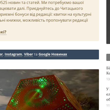
29525 новин та статей. Ми потребуємо вашої
ацювати далі. Приєднуйтесь до Читацького
иємні бонуси від редакції: квитки на культурні
льні книжки, можливість пропонувати редакції
кі?
er
,
Instagram
,
Viber
та
Google Новинах
Б
К
13
У
е
о
11