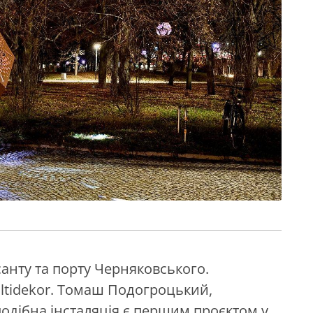
санту та порту Черняковського.
ultidekor. Томаш Подогроцький,
подібна інсталяція є першим проєктом у