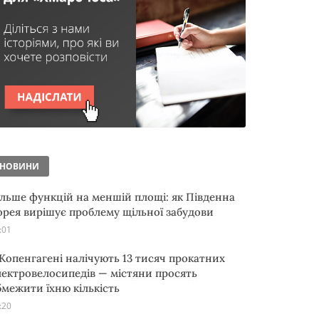
НОВИНИ
ільше функцій на меншій площі: як Південна
орея вирішує проблему щільної забудови
:01
 Копенгагені налічують 13 тисяч прокатних
лектровелосипедів — містяни просять
бмежити їхню кількість
:20