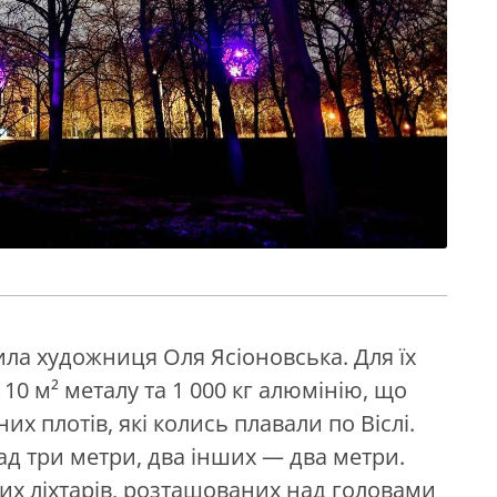
рила художниця Оля Ясіоновська. Для їх
0 м² металу та 1 000 кг алюмінію, що
их плотів, які колись плавали по Віслі.
ад три метри, два інших — два метри.
 ліхтарів, розташованих над головами