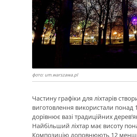
фото: um.warszawa.pl
Частину графіки для ліхтарів ство
виготовлення використали понад 11
дорівнює вазі традиційних дерев’ян
Найбільший ліхтар має висоту пон
Композицію доповнюють 12 менших