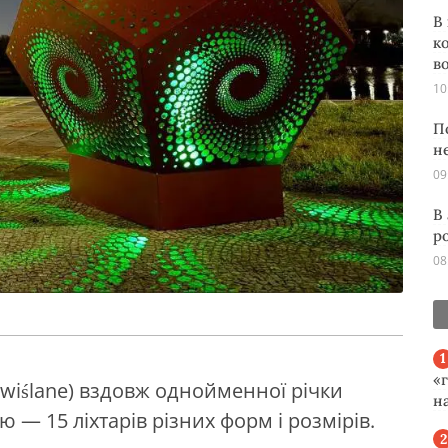
В
к
во
10
П
н
09
В
р
08
«
 wiślane) вздовж однойменної річки
н
ю — 15 ліхтарів різних форм і розмірів.