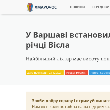
НОВИНИ
СЕРЕДОВ
У Варшаві встанови
річці Вісла
Найбільший ліхтар має висоту пон
Дата публікації: 23.12.2024
Розділ:
Новини
Автор:
Єрмоле
Зроби добру справу і отримуй винаг
Нам як ніколи потрібна ваша підтримка.