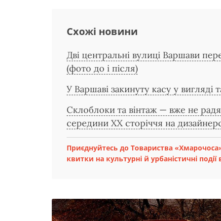
Схожі новини
Дві центральні вулиці Варшави пер
(фото до і після)
У Варшаві закинуту касу у вигляді 
Склоблоки та вінтаж — вже не ра
середини ХХ сторіччя на дизайнер
Приєднуйтесь до Товариства «Хмарочоса»
квитки на культурні й урбаністичні події в