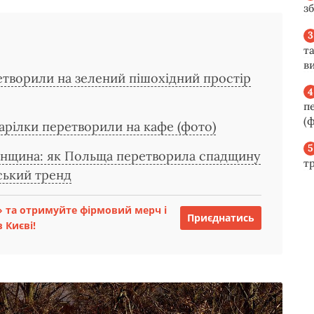
з
та
ви
етворили на зелений пішохідний простір
п
(ф
тарілки перетворили на кафе (фото)
дянщина: як Польща перетворила спадщину
т
ський тренд
 та отримуйте фірмовий мерч і
Приєднатись
 Києві!