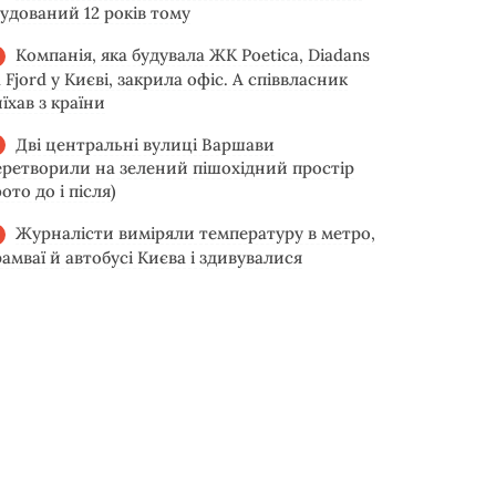
будований 12 років тому
Компанія, яка будувала ЖК Poetica, Diadans
 Fjord у Києві, закрила офіс. А співвласник
їхав з країни
Дві центральні вулиці Варшави
еретворили на зелений пішохідний простір
ото до і після)
Журналісти виміряли температуру в метро,
рамваї й автобусі Києва і здивувалися