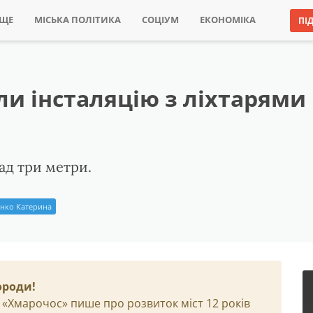
ИЩЕ
МІСЬКА ПОЛІТИКА
СОЦІУМ
ЕКОНОМІКА
ПІ
ли інсталяцію з ліхтарями
ад три метри.
нко Катерина
ороди!
 «Хмарочос» пише про розвиток міст 12 років