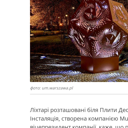
фото: um.warszawa.pl
Ліхтарі розташовані біля Плити Де
Інсталяція, створена компанією M
віцепрезидент компанії, каже, що 