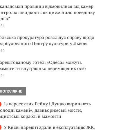
 канадській провінції відмовилися від камер
онтролю швидкості: як це змінило поведінку
діїв?
:34
ольська прокуратура розслідує справу щодо
едобудованого Центру культури у Львові
:10
 арештованому готелі «Одеса» можуть
озмістити внутрішньо переміщених осіб
:24
ПОПУЛЯРНЕ
Із пересохлих Рейну і Дунаю виринають
голодні камені», давньоримські мости,
ацистські кораблі й мамонти
У Києві нарешті здали в експлуатацію ЖК,