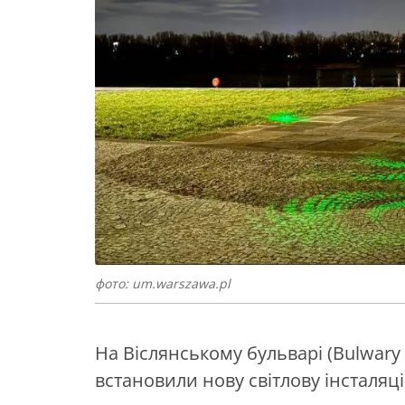
фото: um.warszawa.pl
На Віслянському бульварі (Bulwary
встановили нову світлову інсталяці