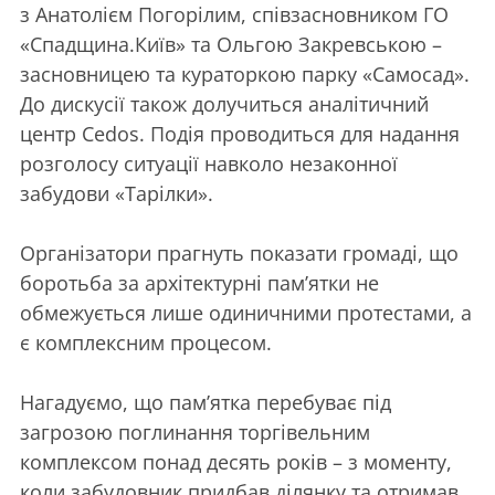
з Анатолієм Погорілим, співзасновником ГО
«Спадщина.Київ» та Ольгою Закревською –
засновницею та кураторкою парку «Самосад».
До дискусії також долучиться аналітичний
центр Cedos. Подія проводиться для надання
розголосу ситуації навколо незаконної
забудови «Тарілки».
Організатори прагнуть показати громаді, що
боротьба за архітектурні памʼятки не
обмежується лише одиничними протестами, а
є комплексним процесом.
Нагадуємо, що памʼятка перебуває під
загрозою поглинання торгівельним
комплексом понад десять років – з моменту,
коли забудовник придбав ділянку та отримав