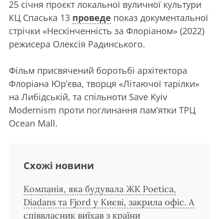
25 січня проєкт локальної вуличної культури
КЦ Спаська 13
проведе
показ документальної
стрічки «Нескінченність за Флоріаном» (2022)
режисера Олексія Радинського.
Фільм присвячений боротьбі архітектора
Флоріана Юрʼєва, творця «Літаючої тарілки»
на Либідській, та спільноти Save Kyiv
Modernism проти поглинання памʼятки ТРЦ
Ocean Mall.
Схожі новини
Компанія, яка будувала ЖК Poetica,
Diadans та Fjord у Києві, закрила офіс. А
співвласник виїхав з країни