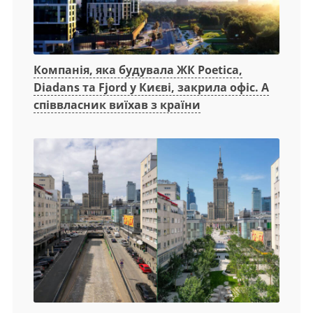
Компанія, яка будувала ЖК Poetica,
Diadans та Fjord у Києві, закрила офіс. А
співвласник виїхав з країни