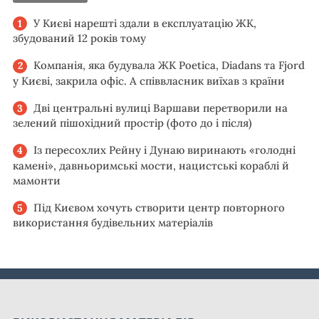
У Києві нарешті здали в експлуатацію ЖК,
збудований 12 років тому
Компанія, яка будувала ЖК Poetica, Diadans та Fjord
у Києві, закрила офіс. А співвласник виїхав з країни
Дві центральні вулиці Варшави перетворили на
зелений пішохідний простір (фото до і після)
Із пересохлих Рейну і Дунаю виринають «голодні
камені», давньоримські мости, нацистські кораблі й
мамонти
Під Києвом хочуть створити центр повторного
використання будівельних матеріалів