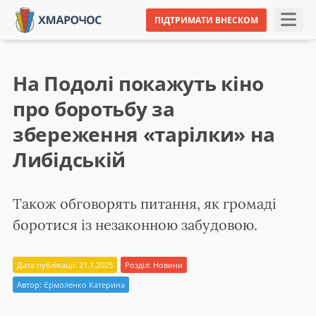
ПІДТРИМАТИ ВНЕСКОМ
На Подолі покажуть кіно
про боротьбу за
збереження «тарілки» на
Либідській
Також обговорять питання, як громаді
боротися із незаконною забудовою.
Дата публікації: 21.1.2025
Розділ:
Новини
Автор:
Єрмоленко Катерина