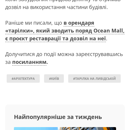
дозвіл на використання частини будівлі.
Раніше ми писали, що
в орендаря
«тарілки», який зводить поряд Ocean Mall,
є проєкт реставрації та дозвіл на неї
.
Долучитися до події можна зареєструвавшись
за
посиланням
.
#АРХІТЕКТУРА
#КИЇВ
#ТАРІЛКА НА ЛИБІДСЬКІЙ
Найпопулярніше за тиждень