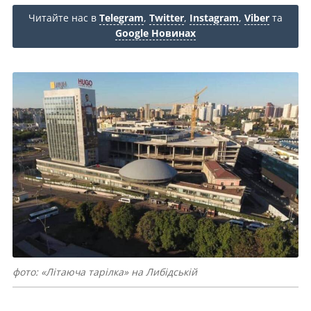
Читайте нас в
Telegram
,
Twitter
,
Instagram
,
Viber
та
Google Новинах
фото: «Літаюча тарілка» на Либідській