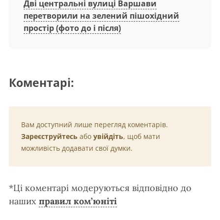
Дві центральні вулиці Варшави
перетворили на зелений пішохідний
простір (фото до і після)
Коментарі:
Вам доступний лише перегляд коментарів.
Зареєструйтесь
або
увійдіть
, щоб мати
можливість додавати свої думки.
*Ці коментарі модеруються відповідно до
наших
правил ком’юніті