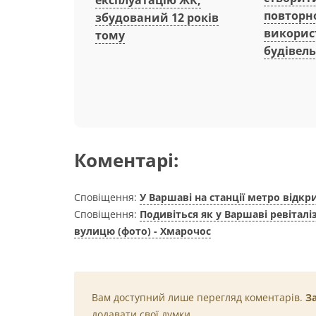
повторн
збудований 12 років
викорис
тому
будівель
Коментарі:
Сповіщення:
У Варшаві на станції метро відкр
Сповіщення:
Подивіться як у Варшаві ревітал
вулицю (фото) - Хмарочос
Вам доступний лише перегляд коментарів.
З
додавати свої думки.