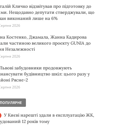
італій Кличко відзвітував про підготовку до
ими. Нещодавно депутати стверджували, що
лан виконаний лише на 6%
Серпня 2026
іна Костенко, Джамала, Жанна Кадирова
тали частиною великого проєкту GUNIA до
ня Незалежності
Серпня 2026
 Львові забудовники продовжують
інансувати будівництво шкіл: цього разу у
айоні Рясне-2
Серпня 2026
ПОПУЛЯРНЕ
У Києві нарешті здали в експлуатацію ЖК,
будований 12 років тому