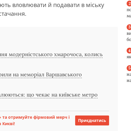
ують вловлювати й подавати в міську
п
стачання.
м
в
б
ння модерністського хмарочоса, колись
я
рили на меморіал Варшавського
н
н
валюються: що чекає на київське метро
 та отримуйте фірмовий мерч і
Приєднатись
 Києві!