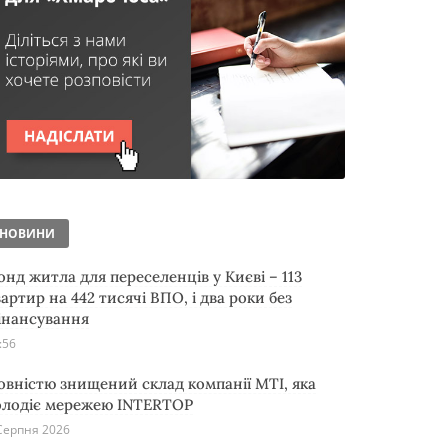
НОВИНИ
онд житла для переселенців у Києві – 113
артир на 442 тисячі ВПО, і два роки без
інансування
:56
овністю знищений склад компанії MTI, яка
олодіє мережею INTERTOP
Серпня 2026