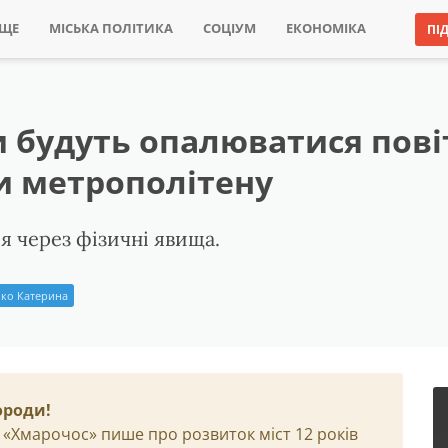
ИЩЕ
МІСЬКА ПОЛІТИКА
СОЦІУМ
ЕКОНОМІКА
ПІ
 будуть опалюватися пові
и метрополітену
я через фізичні явища.
ко Катерина
ороди!
 «Хмарочос» пише про розвиток міст 12 років