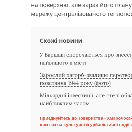
на поверхню, але зараз його план
мережу централізованого теплопо
Схожі новини
У Варшаві сперечаються про знесе
найвищого в місті
Зарослий пагорб-звалище перетво
повстання 1944 року (фото)
Мільярдні інвестиції, але стелі об
найближчим часом
Приєднуйтесь до Товариства «Хмарочоса»
квитки на культурні й урбаністичні події в