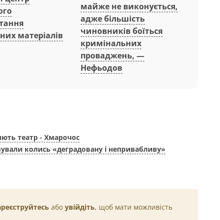
майже не виконується,
ого
адже більшість
тання
чиновників боїться
них матеріалів
кримінальних
проваджень, —
Нефьодов
иють театр - Хмарочос
ізували колись «деградовану і непривабливу»
ареєструйтесь
або
увійдіть
, щоб мати можливість