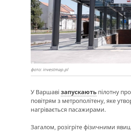
фото: investmap.pl
У Варшаві
запускають
пілотну пр
повітрям з метрополітену, яке утво
нагрівається пасажирами.
Загалом, розігріте фізичними яви