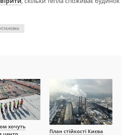
вірити
, скільки тепла споживає будинок
УСТАНОВКА
вом хочуть
План стійкості Києва
и центр