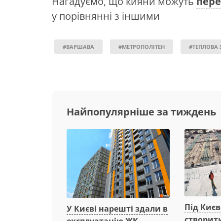
Нагадуємо, що кияни можуть
пере
у порівнянні з іншими
#ВАРШАВА
#МЕТРОПОЛІТЕН
#ТЕПЛОВА 
Найпопулярніше за тиждень
Під Киє
У Києві нарешті здали в
створит
експлуатацію ЖК,