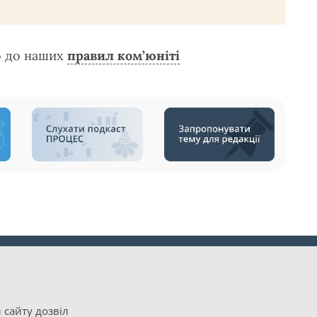
о до наших
правил ком’юніті
 сайту дозвіл