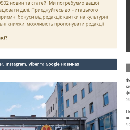
29502 новин та статей. Ми потребуємо вашої
ацювати далі. Приєднуйтесь до Читацького
иємні бонуси від редакції: квитки на культурні
льні книжки, можливість пропонувати редакції
кі?
er
,
Instagram
,
Viber
та
Google Новинах
Ф
кв
ф
06
П
в
5 