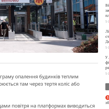
В
з
п
5 
Л
с
Д
5 
У
ф
р
5 
ограму опалення будинків теплим
рюється там через тертя коліс або
з
щами повітря на платформах виводиться