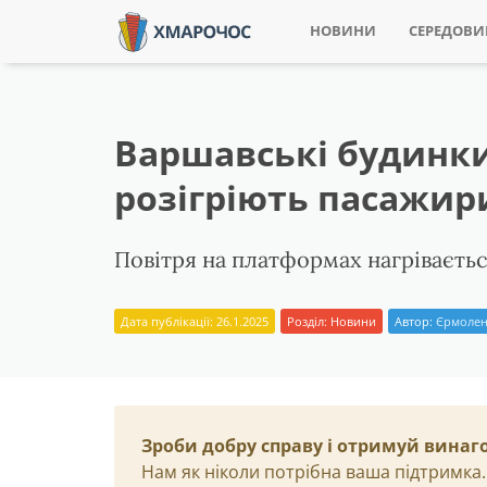
НОВИНИ
СЕРЕДОВ
Варшавські будинки
розігріють пасажир
Повітря на платформах нагріваєтьс
Дата публікації: 26.1.2025
Розділ:
Новини
Автор:
Єрмолен
Зроби добру справу і отримуй винаг
Нам як ніколи потрібна ваша підтримка.