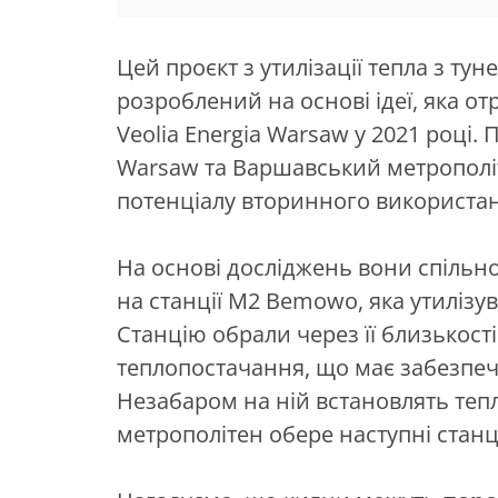
Цей проєкт з утилізації тепла з ту
розроблений на основі ідеї, яка от
Veolia Energia Warsaw у 2021 році. П
Warsaw та Варшавський метрополі
потенціалу вторинного використан
На основі досліджень вони спільно
на станції M2 Bemowo, яка утилізув
Станцію обрали через її близькості
теплопостачання, що має забезпеч
Незабаром на ній встановлять тепло
метрополітен обере наступні станці