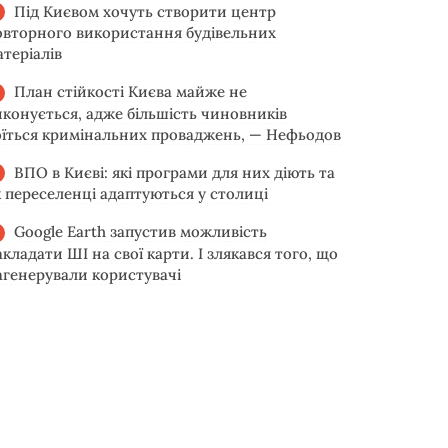
Під Києвом хочуть створити центр
овторного використання будівельних
атеріалів
План стійкості Києва майже не
иконується, адже більшість чиновників
оїться кримінальних проваджень, — Нефьодов
ВПО в Києві: які програми для них діють та
к переселенці адаптуються у столиці
Google Earth запустив можливість
акладати ШІ на свої карти. І злякався того, що
агенерували користувачі