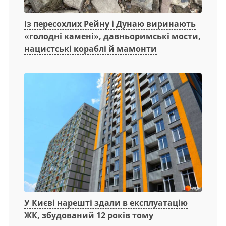
Із пересохлих Рейну і Дунаю виринають
«голодні камені», давньоримські мости,
нацистські кораблі й мамонти
У Києві нарешті здали в експлуатацію
ЖК, збудований 12 років тому