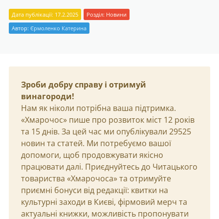
Дата публікації: 17.2.2025
Розділ:
Новини
Автор:
Єрмоленко Катерина
Зроби добру справу і отримуй
винагороди!
Нам як ніколи потрібна ваша підтримка.
«Хмарочос» пише про розвиток міст 12 років
та 15 днів. За цей час ми опублікували 29525
новин та статей. Ми потребуємо вашої
допомоги, щоб продовжувати якісно
працювати далі. Приєднуйтесь до Читацького
товариства «Хмарочоса» та отримуйте
приємні бонуси від редакції: квитки на
культурні заходи в Києві, фірмовий мерч та
актуальні книжки, можливість пропонувати