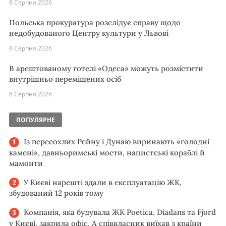
8 Серпня 2026
Польська прокуратура розслідує справу щодо
недобудованого Центру культури у Львові
8 Серпня 2026
В арештованому готелі «Одеса» можуть розмістити
внутрішньо переміщених осіб
8 Серпня 2026
ПОПУЛЯРНЕ
Із пересохлих Рейну і Дунаю виринають «голодні
камені», давньоримські мости, нацистські кораблі й
мамонти
У Києві нарешті здали в експлуатацію ЖК,
збудований 12 років тому
Компанія, яка будувала ЖК Poetica, Diadans та Fjord
у Києві, закрила офіс. А співвласник виїхав з країни