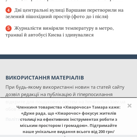
Дві центральні вулиці Варшави перетворили на
зелений пішохідний простір (фото до і після)
Журналісти виміряли температуру в метро,
трамваї й автобусі Києва і здивувалися
ВИКОРИСТАННЯ МАТЕРІАЛІВ
При будь-якому використанні новин та статей сайту
дозвіл редакції на публікацію й гіперпосилання
відкрите для пошукових систем на hmarochos.kiev.ua
×
Членкиня товариства «Хмарочоса» Тамара каже:
обов'язкові.
«Дуже рада, що «Хмарочос» фокусує жителів
Політика конфіденційності сайту «Хмарочос»
столиці на ефективних інструментах роботи з
міським простором і громадою». Підтримайте
наше унікальне видання всього від 200 грн/