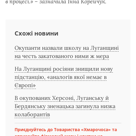
в процесі.» – зазначила Інна Корейчук.
Схожі новини
Окупанти назвали школу на Луганщині
на честь закатованого ними ж мера
На Луганщині росіяни знищили нову
підстанцію, «аналогів якої немає в
Європі»
В окупованих Херсоні, Луганську й
Бердянську зненацька загинула низка
колаборантів
Приєднуйтесь до Товариства «Хмарочоса» та