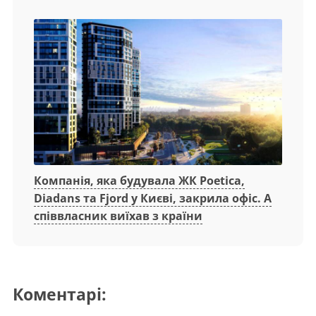
Компанія, яка будувала ЖК Poetica,
Diadans та Fjord у Києві, закрила офіс. А
співвласник виїхав з країни
Коментарі: