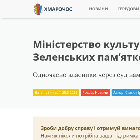
НОВИНИ
СЕРЕДОВ
Міністерство культ
Зеленських пам’ятк
Одночасно власники через суд нам
Дата публікації: 25.3.2025
Розділ:
Новини
Автор:
Стасюк 
Зроби добру справу і отримуй винаг
Нам як ніколи потрібна ваша підтримка.