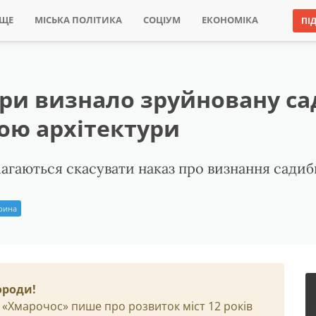
ИЩЕ
МІСЬКА ПОЛІТИКА
СОЦІУМ
ЕКОНОМІКА
ПІ
ури визнало зруйновану с
ою архітектури
агаються скасувати наказ про визнання садиб
Ірина
ороди!
 «Хмарочос» пише про розвиток міст 12 років