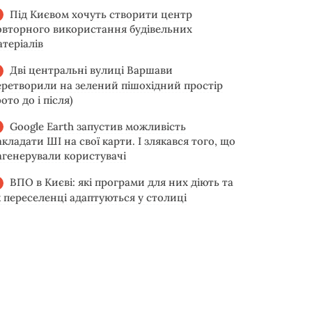
Під Києвом хочуть створити центр
овторного використання будівельних
атеріалів
Дві центральні вулиці Варшави
еретворили на зелений пішохідний простір
ото до і після)
Google Earth запустив можливість
акладати ШІ на свої карти. І злякався того, що
агенерували користувачі
ВПО в Києві: які програми для них діють та
к переселенці адаптуються у столиці