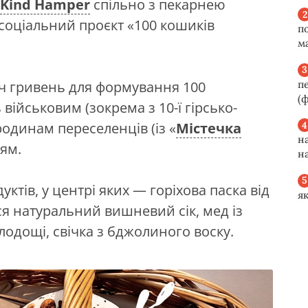
Kind Hamper
спільно з пекарнею
 соціальний проєкт «100 кошиків
п
м
п
яч гривень для формування 100
(ф
 військовим (зокрема з 10-ї гірсько-
одинам переселенців (із «
Містечка
н
дям.
н
ктів, у центрі яких — горіхова паска від
я
я натуральний вишневий сік, мед із
лодощі, свічка з бджолиного воску.