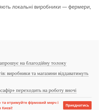
ляють локальні виробники — фермери,
запрошує на благодійну толоку
тів: виробники та магазини віддаватимуть
афір» переходить на роботу вночі
 та отримуйте фірмовий мерч і
Приєднатись
 Києві!