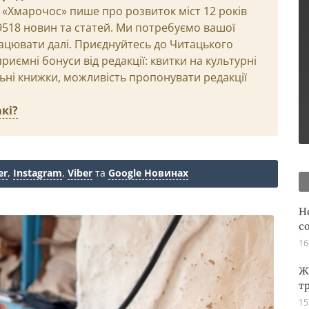
 «Хмарочос» пише про розвиток міст 12 років
29518 новин та статей. Ми потребуємо вашої
ацювати далі. Приєднуйтесь до Читацького
иємні бонуси від редакції: квитки на культурні
льні книжки, можливість пропонувати редакції
кі?
er
,
Instagram
,
Viber
та
Google Новинах
Н
с
16
Ж
т
15