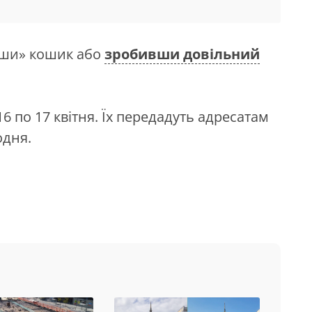
вши» кошик або
зробивши довільний
 по 17 квітня. Їх передадуть адресатам
одня.