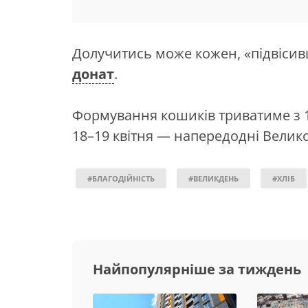
Долучитись може кожен, «підвіси
донат
.
Формування кошиків триватиме з 16
18–19 квітня — напередодні Велик
#БЛАГОДІЙНІСТЬ
#ВЕЛИКДЕНЬ
#ХЛІБ
Найпопулярніше за тиждень