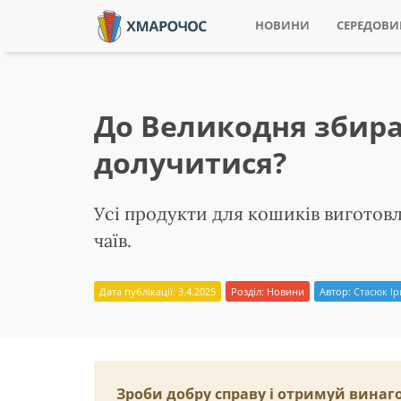
НОВИНИ
СЕРЕДОВ
До Великодня збира
долучитися?
Усі продукти для кошиків виготов
чаїв.
Дата публікації: 3.4.2025
Розділ:
Новини
Автор:
Стасюк І
Зроби добру справу і отримуй винаг