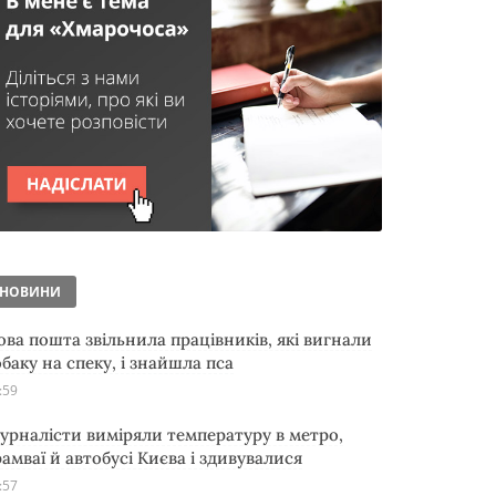
НОВИНИ
ова пошта звільнила працівників, які вигнали
обаку на спеку, і знайшла пса
:59
урналісти виміряли температуру в метро,
рамваї й автобусі Києва і здивувалися
:57