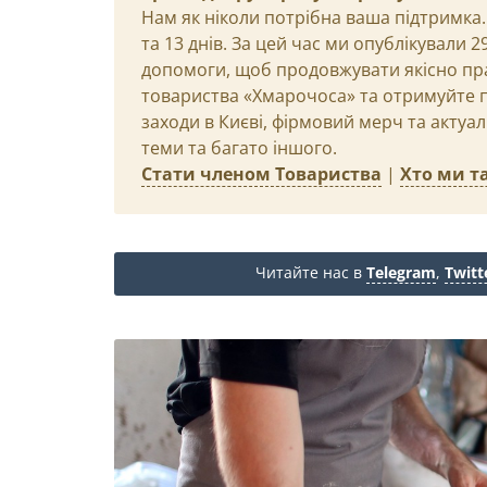
Нам як ніколи потрібна ваша підтримка.
та 13 днів. За цей час ми опублікували 
допомоги, щоб продовжувати якісно пр
товариства «Хмарочоса» та отримуйте пр
заходи в Києві, фірмовий мерч та актуа
теми та багато іншого.
Стати членом Товариства
|
Хто ми та
Читайте нас в
Telegram
,
Twitt