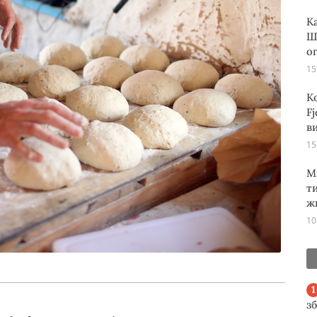
К
Ш
о
15
К
Fj
ви
15
М
т
ж
10
з