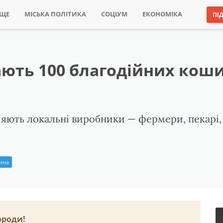
ИЩЕ
МІСЬКА ПОЛІТИКА
СОЦІУМ
ЕКОНОМІКА
ПІ
ють 100 благодійних коши
ляють локальні виробники — фермери, пекарі,
рина
ороди!