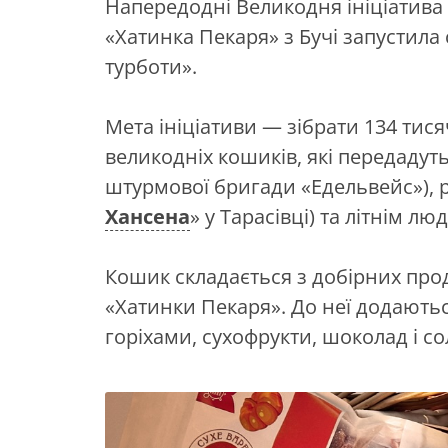
Напередодні Великодня ініціатива
«Хатинка Пекаря» з Бучі запустила
турботи».
Мета ініціативи — зібрати 134 тис
великодніх кошиків, які передадуть
штурмової бригади «Едельвейс»), р
Хансена
» у Тарасівці) та літнім лю
Кошик складається з добірних проду
«Хатинки Пекаря». До неї додаютьс
горіхами, сухофрукти, шоколад і со