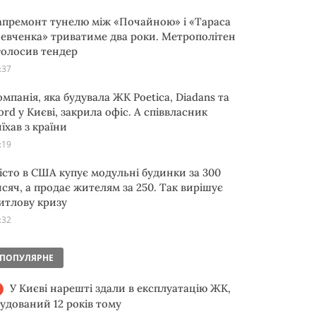
апремонт тунелю між «Почайною» і «Тараса
евченка» триватиме два роки. Метрополітен
голосив тендер
:37
омпанія, яка будувала ЖК Poetica, Diadans та
ord у Києві, закрила офіс. А співвласник
їхав з країни
:19
істо в США купує модульні будинки за 300
исяч, а продає жителям за 250. Так вирішує
итлову кризу
:32
ПОПУЛЯРНЕ
У Києві нарешті здали в експлуатацію ЖК,
будований 12 років тому