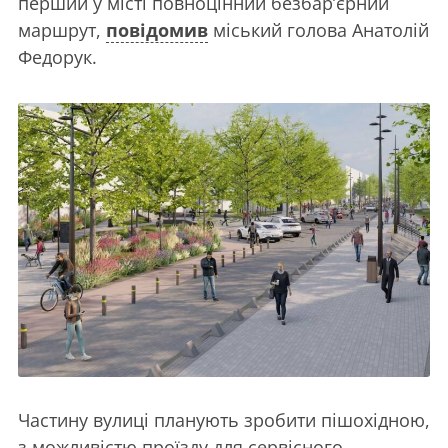
перший у місті повноцінний безбар’єрний
маршрут,
повідомив
міський голова Анатолій
Федорук.
Частину вулиці планують зробити пішохідною,
з можливістю проїзду для сервісного